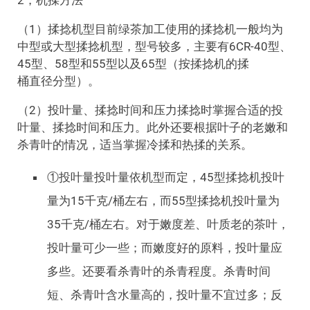
（1）揉捻机型目前绿茶加工使用的揉捻机一般均为
中型或大型揉捻机型，型号较多，主要有6CR-40型、
45型、58型和55型以及65型（按揉捻机的揉
桶直径分型）。
（2）投叶量、揉捻时间和压力揉捻时掌握合适的投
叶量、揉捻时间和压力。此外还要根据叶子的老嫩和
杀青叶的情况，适当掌握冷揉和热揉的关系。
①投叶量投叶量依机型而定，45型揉捻机投叶
量为15千克/桶左右，而55型揉捻机投叶量为
35千克/桶左右。对于嫩度差、叶质老的茶叶，
投叶量可少一些；而嫩度好的原料，投叶量应
多些。还要看杀青叶的杀青程度。杀青时间
短、杀青叶含水量高的，投叶量不宜过多；反