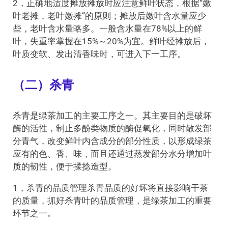
2，正确地适度摊放摊放时应注意鲜叶状态，根据“嫩
叶老摊，老叶嫩摊”的原则；摊放后嫩叶含水量应少
些，老叶含水量略多。一般含水量在78%以上的鲜
叶，失重率掌握在15%～20%为宜。鲜叶经摊放后，
叶质变软、发出清香味时，可进入下一工序。
（二）杀青
杀青是绿茶加工的主要工序之一。其主要目的是破坏
酶的活性，制止多酚类物质的酶促氧化，同时散发部
分青气，改变鲜叶内含成分的部分性质，以形成绿茶
应有的色、香、味，而且还通过蒸发部分水分增加叶
质的韧性，便于揉捻造型。
1，杀青的品质管理杀青品质的好坏将直接影响干茶
的质量，抓好杀青叶的品质管理，是绿茶加工的重要
环节之一。