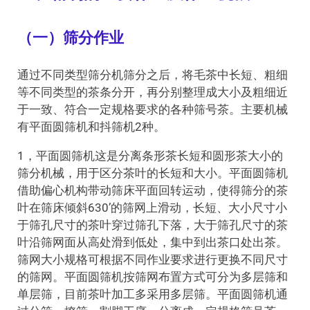
（一）筛分作业
通过不同类型筛分机筛分之后，将毛茶中长短、粗细
等不同类型的茶条分开，再分别整理成大小及粗细近
于一致、符合一定规格要求的各种筛号茶。主要机械
有平面圆筛机和抖筛机2种。
1，平面圆筛机这是分离条形茶长短和圆形茶大小的
筛分机械，用于区分茶叶的长短和大小。平面圆筛机
借助偏心机构带动筛床平面回转运动，使得筛分的茶
叶在筛床倾斜630’的筛网上滑动，长短、大小尺寸小
于筛孔尺寸的茶叶穿过筛孔下落，大于筛孔尺寸的茶
叶沿筛网面从高处滑到低处，集中到出茶口处出茶。
筛网大小规格可根据不同作业要求进行更换不同尺寸
的筛网。平面圆筛机按筛网布置方式可分为多层筛和
单层筛，目前茶叶加工多采用多层筛。平面圆筛机通