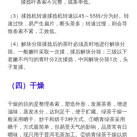
揉捻叶条索不完整，成条率低。
（3）揉捻机转速揉捻机转速以45～55转/分为好。转
速过快，易产生扁片，断头茶多；转速过慢，则会导
致条索不紧，工效低。
（4）解块分筛揉捻后的茶叶必须及时地进行解块分
筛。一般嫩叶采取一次揉，揉后解块分筛；三级以下
老嫩不均匀的青叶分2次揉捻，中间解块分筛1次，头
子复揉。
（四）干燥
干燥的目的是整理条索，塑造外形，发展茶香，增进
滋味，蒸发水分，达到足干，便于贮藏。绿茶干燥一
般采用晒干、炒干和烘干3种方式。①晒青绿茶采用
晒干，方式最简单，但易受天气的影响，品质常有日
晒味，现只用于普洱毛茶加工。②烘青绿茶干燥以烘