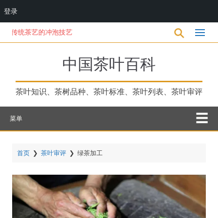
登录
跳
传统茶艺的冲泡技艺
转
到
主
中国茶叶百科
要
内
容
茶叶知识、茶树品种、茶叶标准、茶叶列表、茶叶审评
菜单
首页
❯
茶叶审评
❯
绿茶加工