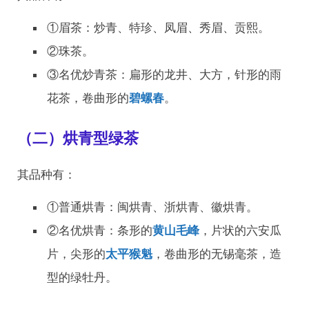
①眉茶：炒青、特珍、凤眉、秀眉、贡熙。
②珠茶。
③名优炒青茶：扁形的龙井、大方，针形的雨
花茶，卷曲形的
碧螺春
。
（二）烘青型绿茶
其品种有：
①普通烘青：闽烘青、浙烘青、徽烘青。
②名优烘青：条形的
黄山毛峰
，片状的六安瓜
片，尖形的
太平猴魁
，卷曲形的无锡毫茶，造
型的绿牡丹。