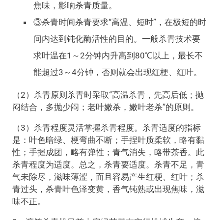
焦味，影响杀青质量。
③杀青时间杀青要求“高温、短时”，在极短的时
间内达到钝化酶活性的目的。一般杀青技术要
求叶温在1～2分钟内升高到80℃以上，最长不
能超过3～4分钟，否则就会出现红梗、红叶。
（2）杀青原则杀青时采取“高温杀青，先高后低；抛
闷结合，多抛少闷；老叶嫩杀，嫩叶老杀”的原则。
（3）杀青程度灵活掌握杀青程度。杀青适度的指标
是：叶色暗绿、梗弯曲不断；手捏叶质柔软，略有黏
性；手握成团，略有弹性；青气消失，略带茶香。此
杀青程度为适度。总之，杀青要适度。杀青不足，青
气未除尽，滋味薄涩，而且容易产生红梗、红叶；杀
青过头，杀青叶色泽变黄，香气钝熟或出现焦味，滋
味不正。