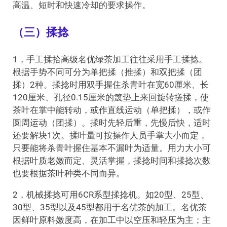
高温、短时和快速冷却的要求操作。
（三）揉捻
1，手工揉拾高级名优绿茶加工往往采用手工揉捻。
根据手势不同可分为单把揉（推揉）和双把揉（团
揉）2种。揉捻时用双手握住杀青叶在宽60厘米、长
120厘米、孔径0.15厘米的篾垫上来回旋转搓揉，使
茶叶在掌中能转动，或作直线运动（单把揉），或作
圆周运动（团揉）。揉时先轻后重，先慢后快，适时
还要解块1次。揉叶量可按操作人员手掌大小而定，
只要能将杀青叶握住基本不漏叶为适量。用力大小可
根据叶质老嫩而定、灵活掌握，揉捻时间和揉捻次数
也要根据茶叶种类不同而异。
2，机械揉捻可用6CR系型揉捻机。如20型、25型、
30型、35型以及45型都用于名优茶的加工。名优茶
因鲜叶原料嫩度高，在加工中以空压和轻压为主；主