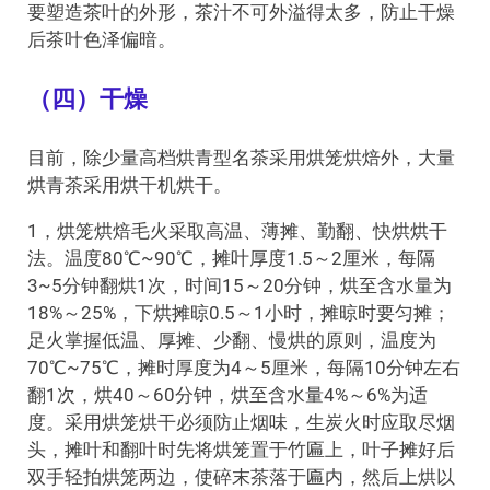
要塑造茶叶的外形，茶汁不可外溢得太多，防止干燥
后茶叶色泽偏暗。
（四）干燥
目前，除少量高档烘青型名茶采用烘笼烘焙外，大量
烘青茶采用烘干机烘干。
1，烘笼烘焙毛火采取高温、薄摊、勤翻、快烘烘干
法。温度80℃~90℃，摊叶厚度1.5～2厘米，每隔
3~5分钟翻烘1次，时间15～20分钟，烘至含水量为
18%～25%，下烘摊晾0.5～1小时，摊晾时要匀摊；
足火掌握低温、厚摊、少翻、慢烘的原则，温度为
70℃~75℃，摊时厚度为4～5厘米，每隔10分钟左右
翻1次，烘40～60分钟，烘至含水量4%～6%为适
度。采用烘笼烘干必须防止烟味，生炭火时应取尽烟
头，摊叶和翻叶时先将烘笼置于竹匾上，叶子摊好后
双手轻拍烘笼两边，使碎末茶落于匾内，然后上烘以