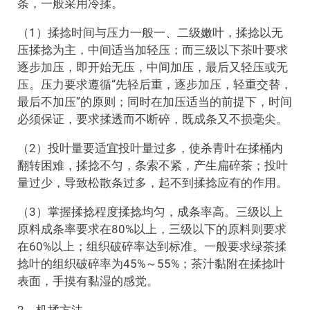
条，一般采用冷揉。
（1）揉捻时间与压力一般一、二级嫩叶，揉捻以无
压揉捻为主，中间适当加轻压；而三级以下茶叶要求
逐步加压，即开始无压，中间加压，最后又轻压或无
压。压力要求遵循“先轻后重，逐步加压，轻重交替，
最后不加压”的原则；同时在加压适当的前提下，时间
必须保证，要求揉透而不断碎，既成条又不损毫尖。
（2）投叶量要适宜投叶量过多，使杀青叶在揉桶内
翻转困难，揉捻不匀，条索不紧，产生扁碎茶；投叶
量过少，导致松散条过多，起不到揉捻应有的作用。
（3）掌握揉捻程度揉捻均匀，成条率高。三级以上
原料成条率要求在80%以上，三级以下的原料则要求
在60%以上；组织破碎率达到标准。一般要求绿茶揉
捻叶的组织破碎率为45%～55%；茶汁黏附在揉捻叶
表面，手摸有黏湿的感觉。
2，机揉方法