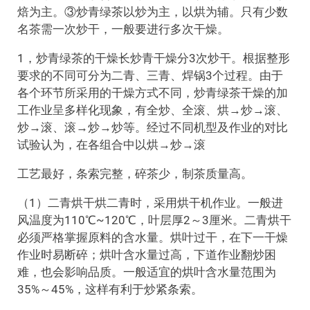
焙为主。③炒青绿茶以炒为主，以烘为辅。只有少数
名茶需一次炒干，一般要进行多次干燥。
1，炒青绿茶的干燥长炒青干燥分3次炒干。根据整形
要求的不同可分为二青、三青、焊锅3个过程。由于
各个环节所采用的干燥方式不同，炒青绿茶干燥的加
工作业呈多样化现象，有全炒、全滚、烘→炒→滚、
炒→滚、滚→炒→炒等。经过不同机型及作业的对比
试验认为，在各组合中以烘→炒→滚
工艺最好，条索完整，碎茶少，制茶质量高。
（1）二青烘干烘二青时，采用烘干机作业。一般进
风温度为110℃~120℃，叶层厚2～3厘米。二青烘干
必须严格掌握原料的含水量。烘叶过干，在下一干燥
作业时易断碎；烘叶含水量过高，下道作业翻炒困
难，也会影响品质。一般适宜的烘叶含水量范围为
35%～45%，这样有利于炒紧条索。