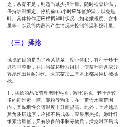
之，杀青不足，则适当减少投叶量。随时检查炉温，
保持炉温恒定。停机前0.5小时应降低炉温，以免焦
叶。具体操作还应根据鲜叶状况（如老嫩程度、含水
量等）以及筒内蒸汽产生情况来控制筒温和投叶量。
（三）揉捻
揉捻的目的是为了卷紧茶条、缩小体积，有利于炒干
过程中整形，并适当破坏叶片组织，使茶叶内含成分
容易泡出且耐冲泡。大宗茶加工基本上都采用机械揉
捻。
1，揉捻的品质管理老叶热揉，嫩叶冷揉。老叶含较
多的纤维素、糖、淀粉等物质，在一定含水量范围
内，其黏稠性会随温度上升而提高。此外，叶片越老
其角质层越厚，冷揉不易成条，应采用热揉。嫩叶纤
维素含量低，又有较多的果胶等物质，揉捻时容易成