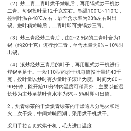
（2）炒二青二青叶烘干摊晾后，再用锅式炒干机炒
二青。每锅投叶量12千克左右。锅温100℃~110℃，
控制叶温在48℃左右，炒至含水率为20%左右时出
锅。嫩叶稍摊晾后，二青叶即可拼锅炒三青。
（3）炒三青经炒二青后，由2~2.5锅的二青叶合为1
锅（约20千克）进行炒三青，至含水量为9%～10%时
出锅。
（4）滚炒经炒三青后的叶子，再用瓶式炒干机进行
焊锅至足干。一般110型的炒干机每筒投叶量约40千
克，投叶量以炒时有少量叶子滚出为度。时间为60～
90分钟，除开始10分钟内温度可稍高外，主要以低温
长炒为主炒至茶叶含水率为5%～6%时即可出筒。
2，烘青绿茶的干燥烘青绿茶的干燥通常分毛火和足
火二次干燥，中间摊晾回潮，采用烘干机烘干。
采用手拉百页式烘干机，毛火进口温度