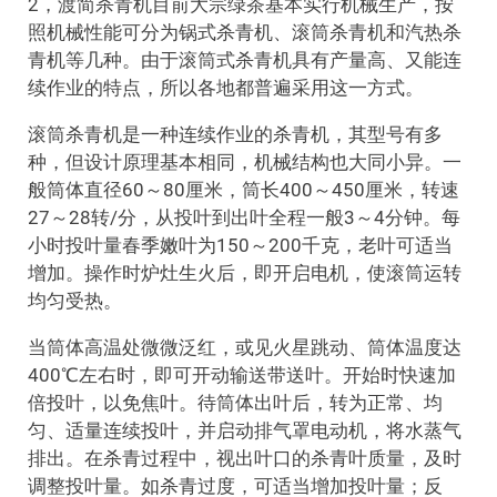
2，渡简杀青机目前大宗绿茶基本实行机械生产，按
照机械性能可分为锅式杀青机、滚筒杀青机和汽热杀
青机等几种。由于滚筒式杀青机具有产量高、又能连
续作业的特点，所以各地都普遍采用这一方式。
滚筒杀青机是一种连续作业的杀青机，其型号有多
种，但设计原理基本相同，机械结构也大同小异。一
般筒体直径60～80厘米，筒长400～450厘米，转速
27～28转/分，从投叶到出叶全程一般3～4分钟。每
小时投叶量春季嫩叶为150～200千克，老叶可适当
增加。操作时炉灶生火后，即开启电机，使滚筒运转
均匀受热。
当筒体高温处微微泛红，或见火星跳动、筒体温度达
400℃左右时，即可开动输送带送叶。开始时快速加
倍投叶，以免焦叶。待筒体出叶后，转为正常、均
匀、适量连续投叶，并启动排气罩电动机，将水蒸气
排出。在杀青过程中，视出叶口的杀青叶质量，及时
调整投叶量。如杀青过度，可适当增加投叶量；反