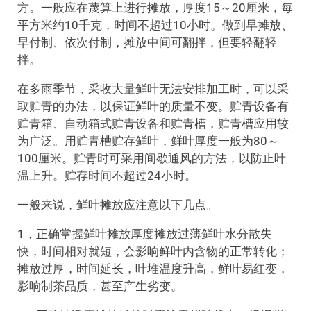
方。一般应在蔑算上进行摊放，厚度15～20厘米，每
平方米约10千克，时间不超过10小时。做到早摊放、
早付制、依次付制，摊放中间可翻拌，但要轻翻轻
拌。
在多雨季节，采收大量鲜叶无法安排加工时，可以采
取贮青的办法，以保证鲜叶的质量不变。贮青设备有
贮青箱、自动箱式贮青设备和贮青槽，贮青槽应用较
为广泛。用贮青槽贮存鲜叶，鲜叶厚度一般为80～
100厘米。贮青时可采用间歇通风的方法，以防止叶
温上升。贮存时间不超过24小时。
一般来说，鲜叶摊放应注意以下几点。
1，正确掌握鲜叶摊放厚度摊放过薄鲜叶水分散失
快，时间相对就短，会影响鲜叶内含物的正常转化；
摊放过厚，时间延长，叶堆温度升高，鲜叶易红变，
影响制茶品质，甚至产生劣变。