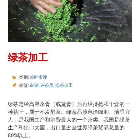
绿茶加工
类别:
茶叶审评
标签:
审评
,
评茶员
,
绿茶加工
绿茶是经高温杀青（或蒸青）后再经揉捻和干燥的一
种茶叶，属于不发酵茶。绿茶品质色泽绿润、清香宜
人，是我国生产和消费最大的一个茶类。我国是绿茶
生产和出口大国，出口量占全世界绿茶贸易总量的
80%以上。