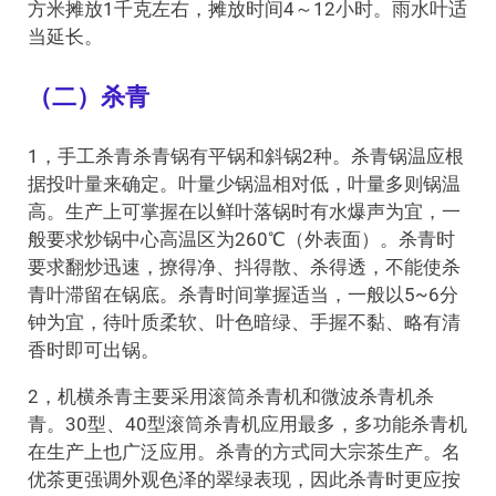
方米摊放1千克左右，摊放时间4～12小时。雨水叶适
当延长。
（二）杀青
1，手工杀青杀青锅有平锅和斜锅2种。杀青锅温应根
据投叶量来确定。叶量少锅温相对低，叶量多则锅温
高。生产上可掌握在以鲜叶落锅时有水爆声为宜，一
般要求炒锅中心高温区为260℃（外表面）。杀青时
要求翻炒迅速，撩得净、抖得散、杀得透，不能使杀
青叶滞留在锅底。杀青时间掌握适当，一般以5~6分
钟为宜，待叶质柔软、叶色暗绿、手握不黏、略有清
香时即可出锅。
2，机横杀青主要采用滚筒杀青机和微波杀青机杀
青。30型、40型滚筒杀青机应用最多，多功能杀青机
在生产上也广泛应用。杀青的方式同大宗茶生产。名
优茶更强调外观色泽的翠绿表现，因此杀青时更应按