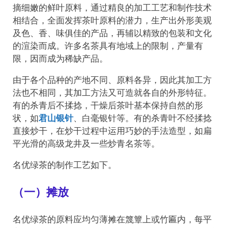
摘细嫩的鲜叶原料，通过精良的加工工艺和制作技术
相结合，全面发挥茶叶原料的潜力，生产出外形美观
及色、香、味俱佳的产品，再辅以精致的包装和文化
的渲染而成。许多名茶具有地域上的限制，产量有
限，因而成为稀缺产品。
由于各个品种的产地不同、原料各异，因此其加工方
法也不相同，其加工方法又可造就各自的外形特征。
有的杀青后不揉捻，干燥后茶叶基本保持自然的形
状，如
君山银针
、白毫银针等。有的杀青叶不经揉捻
直接炒干，在炒干过程中运用巧妙的手法造型，如扁
平光滑的高级龙井及一些炒青名茶等。
名优绿茶的制作工艺如下。
（一）摊放
名优绿茶的原料应均匀薄摊在篾簟上或竹匾内，每平