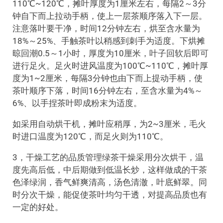
110℃~120℃，摊叶厚度为1厘米左右，每隔2～3分
钟自下而上拉动手柄，使上一层茶顺序落入下一层。
注意落叶要干净，时间12分钟左右，烘至含水量为
18%～25%、手触茶叶以稍感到刺手为适度。下烘摊
晾回潮0.5～1小时，厚度为10厘米，叶子回软后即可
进行足火。足火时进风温度为100℃~110℃，摊叶厚
度为1~2厘米，每隔3分钟也由下而上提动手柄，使
茶叶顺序下落，时间16分钟左右，至含水量为4%～
6%、以手捏茶叶即成粉末为适度。
如采用自动烘干机，摊叶应稍厚，为2~3厘米，毛火
时进口温度为120℃，而足火则为110℃。
3，干燥工艺的品质管理绿茶干燥采用分次烘干，温
度先高后低，中后期做到低温长炒，这样做成的干茶
色泽绿润，香气鲜爽清高，汤色清澈，叶底鲜翠。同
时分次干燥，能促使茶叶均匀干透，对提高品质也有
一定的好处。