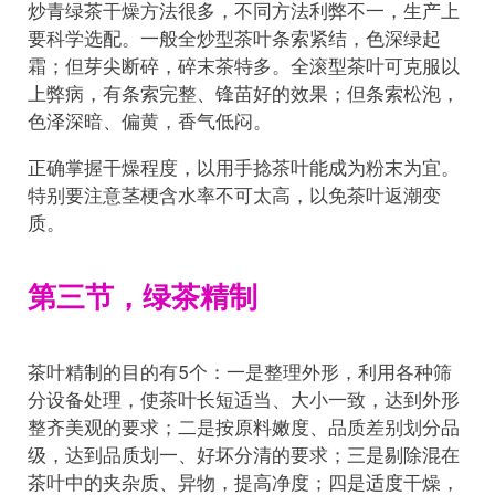
炒青绿茶干燥方法很多，不同方法利弊不一，生产上
要科学选配。一般全炒型茶叶条索紧结，色深绿起
霜；但芽尖断碎，碎末茶特多。全滚型茶叶可克服以
上弊病，有条索完整、锋苗好的效果；但条索松泡，
色泽深暗、偏黄，香气低闷。
正确掌握干燥程度，以用手捻茶叶能成为粉末为宜。
特别要注意茎梗含水率不可太高，以免茶叶返潮变
质。
第三节，绿茶精制
茶叶精制的目的有5个：一是整理外形，利用各种筛
分设备处理，使茶叶长短适当、大小一致，达到外形
整齐美观的要求；二是按原料嫩度、品质差别划分品
级，达到品质划一、好坏分清的要求；三是剔除混在
茶叶中的夹杂质、异物，提高净度；四是适度干燥，