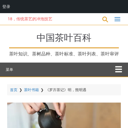
登录
跳
18，传统茶艺的冲泡技艺
转
到
主
中国茶叶百科
要
内
容
茶叶知识、茶树品种、茶叶标准、茶叶列表、茶叶审评
菜单
首页
❯
茶叶书籍
❯
《罗岕茶记》明，熊明遇