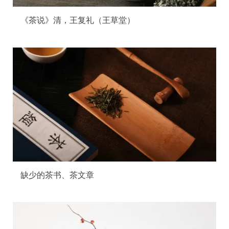
《茶说》清，王复礼（王草堂）
缺少的茶书、茶文章