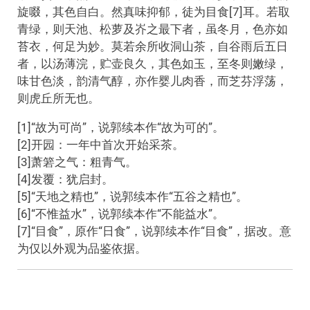
旋啜，其色自白。然真味抑郁，徒为目食[7]耳。若取
青绿，则天池、松萝及岕之最下者，虽冬月，色亦如
苔衣，何足为妙。莫若余所收洞山茶，自谷雨后五日
者，以汤薄浣，贮壶良久，其色如玉，至冬则嫩绿，
味甘色淡，韵清气醇，亦作婴儿肉香，而芝芬浮荡，
则虎丘所无也。
[1]“故为可尚”，说郭续本作“故为可的”。
[2]开园：一年中首次开始采茶。
[3]萧箬之气：粗青气。
[4]发覆：犹启封。
[5]“天地之精也”，说郭续本作“五谷之精也”。
[6]“不惟益水”，说郭续本作“不能益水”。
[7]“目食”，原作“日食”，说郭续本作“目食”，据改。意
为仅以外观为品鉴依据。