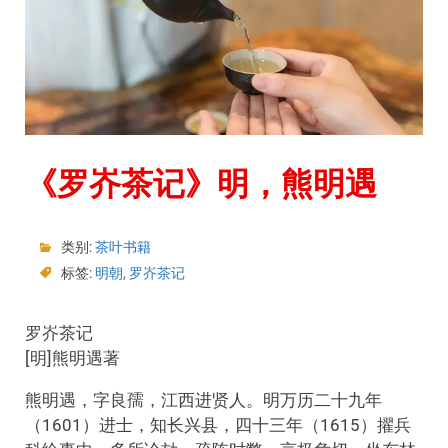
《罗岕茶记》明，熊明遇
类别:
茶叶书籍
标签:
明朝
,
罗岕茶记
罗岕茶记
[明]熊明遇著
熊明遇，字良孺，江西进贤人。明万历二十九年
（1601）进士，知长兴县，四十三年（1615）擢兵