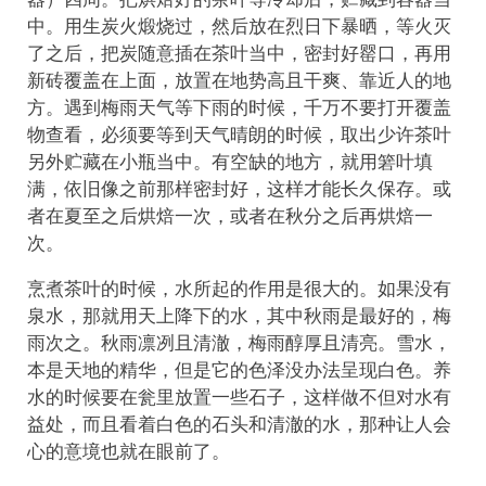
中。用生炭火煅烧过，然后放在烈日下暴晒，等火灭
了之后，把炭随意插在茶叶当中，密封好罂口，再用
新砖覆盖在上面，放置在地势高且干爽、靠近人的地
方。遇到梅雨天气等下雨的时候，千万不要打开覆盖
物查看，必须要等到天气晴朗的时候，取出少许茶叶
另外贮藏在小瓶当中。有空缺的地方，就用箬叶填
满，依旧像之前那样密封好，这样才能长久保存。或
者在夏至之后烘焙一次，或者在秋分之后再烘焙一
次。
烹煮茶叶的时候，水所起的作用是很大的。如果没有
泉水，那就用天上降下的水，其中秋雨是最好的，梅
雨次之。秋雨凛冽且清澈，梅雨醇厚且清亮。雪水，
本是天地的精华，但是它的色泽没办法呈现白色。养
水的时候要在瓮里放置一些石子，这样做不但对水有
益处，而且看着白色的石头和清澈的水，那种让人会
心的意境也就在眼前了。