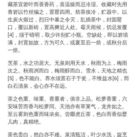
藏茶宜箬叶而畏香药，喜温燥而忌冷湿。收藏时先用
青箬以竹丝编之，置罂四周。焙茶俟冷，贮器中。以
生炭火煅过，烈日中暴之令灭，乱插茶中，封固罂
口，覆以新砖，置高爽近人处。霉天雨候，切忌发覆
[4]，须于晴明，取少许别贮小瓶。空缺处，即以箬填
满，封置如故，方为可久，或夏至后一焙，或秋分后
一焙。
烹茶，水之功居大。无泉则用天水，秋雨为上，梅雨
次之。秋雨冽而白，梅雨醇而白。雪水，天地之精也
[5]，色不能白。养水须置石子于瓮，不惟益水[6]，而
白石清泉，会心亦不在远。
茶之色重、味重、香重者，俱非上品。松萝香重，六
安味苦而香与松萝同。天池亦有草莱气，龙井如之。
至云雾则色重而味浓矣。尝啜虎丘茶，色白而香似婴
儿肉，真精绝。
茶色贵白，然白亦不难。泉清瓶洁，叶少水洗，旋烹