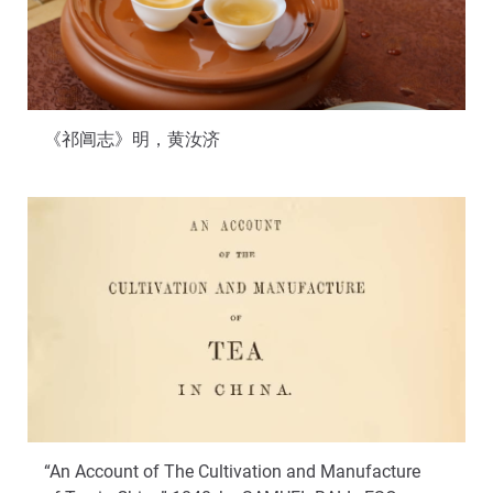
《祁阊志》明，黄汝济
“An Account of The Cultivation and Manufacture