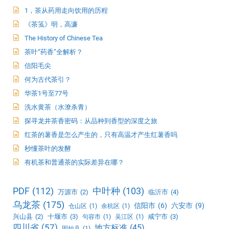
1，茶从药用走向饮用的历程
《茶笺》明，高濂
The History of Chinese Tea
茶叶“药香”全解析？
信阳毛尖
何为古代茶引？
华茶1号至77号
洗水黄茶（水潦杀青）
探寻龙井茶香密码：从品种到香型的深度之旅
红茶的薯香是怎么产生的，只有高温才产生红薯香吗
秒懂茶叶的发酵
有机茶和普通茶的实际差异在哪？
PDF
(112)
中叶种
(103)
万源市
(2)
临沂市
(4)
乌龙茶
(175)
信阳市
(6)
六安市
(9)
仓山区
(1)
余杭区
(1)
兴山县
(2)
十堰市
(3)
咸宁市
(3)
句容市
(1)
吴江区
(1)
四川省
(57)
地方标准
(45)
固始县
(1)