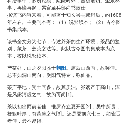
科给事中，多所论劾，疏陈时弊，言极危切。坐东林
事，再谪再起，累官至兵部尚书致仕。
据该书内容来看，可能著于知长兴县或稍后，约1608
年左右。主要刊本有：（1）说郛续本；（2）古今图
书集成本。
该书全文分为七节，专述芥茶的生产环境，茶品的鉴
别，藏茶、烹茶之法等。此以古今图书集成本为底
本，校以说郭续本。
产茶处，山之夕阳胜于
朝阳
。庙后山西向，故称佳。
总不如洞山南向，受阳气特专，称仙品。
茶产平地，受土气多，故其质浊。岕茗产于高山，浑
是风露清虚之气，故为可尚[1]。
茶以初出雨前者佳，惟罗岕立夏开园[2]，吴中所贵，
梗粗叶厚，有萧箬之气[3]。还是夏前六七日，如雀舌
者佳，最不易得。