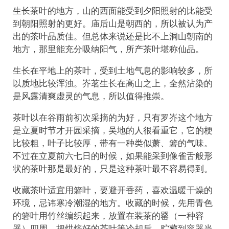
生长茶叶的地方，山的西面能受到夕阳照射的比能受
到朝阳照射的更好。庙后山是朝西的，所以被认为产
出的茶叶品质佳。但总体来说还是比不上洞山朝南的
地方，那里能充分吸纳阳气，所产茶叶堪称仙品。
生长在平地上的茶叶，受到土地气息的影响较多，所
以质地比较浑浊。岕茗生长在高山之上，全然沾染的
是风露清爽虚灵的气息，所以值得推崇。
茶叶以在谷雨前初次采摘的为好，只有罗岕这个地方
是立夏时节才开园采摘，吴地的人很看重它，它的梗
比较粗，叶子比较厚，带有一种类似萧、箬的气味。
不过在立夏前六七日的时候，如果能采到像雀舌般形
状的茶叶那是最好的，只是这种茶叶最不容易得到。
收藏茶叶适宜用箬叶，要避开香药，喜欢温暖干燥的
环境，忌讳寒冷潮湿的地方。收藏的时候，先用青色
的箬叶用竹丝编织起来，放置在装茶的罂（一种容
器）四周。把烘焙好的茶叶等冷却后，贮藏到容器当