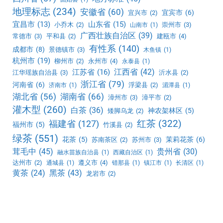
地理标志
(234)
安徽省
(60)
宜宾市
(6)
宜兴市
(2)
宜昌市
(13)
山东省
(15)
小乔木
(2)
崇州市
(3)
山南市
(1)
广西壮族自治区
(39)
常德市
(3)
平和县
(2)
建瓯市
(4)
有性系
(140)
成都市
(8)
景德镇市
(3)
木鱼镇
(1)
杭州市
(19)
柳州市
(2)
永州市
(4)
永泰县
(1)
江西省
(42)
江苏省
(16)
江华瑶族自治县
(3)
沂水县
(2)
浙江省
(79)
河南省
(6)
浮梁县
(2)
济南市
(1)
湄潭县
(1)
湖北省
(56)
湖南省
(66)
漳州市
(3)
漳平市
(2)
灌木型
(260)
白茶
(36)
神农架林区
(5)
矮脚乌龙
(2)
红茶
(322)
福建省
(127)
福州市
(5)
竹溪县
(2)
绿茶
(551)
花茶
(5)
茉莉花茶
(6)
苏南茶区
(2)
苏州市
(3)
茸毛中
(45)
贵州省
(30)
融水苗族自治县
(1)
西藏自治区
(1)
达州市
(2)
遵义市
(4)
通城县
(1)
错那县
(1)
镇江市
(1)
长清区
(1)
黑茶
(43)
黄茶
(24)
龙岩市
(2)