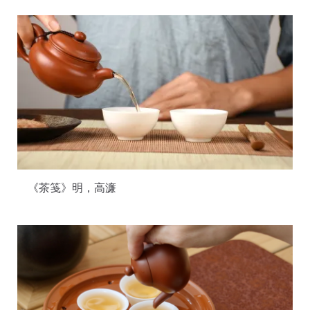
《茶笺》明，高濂