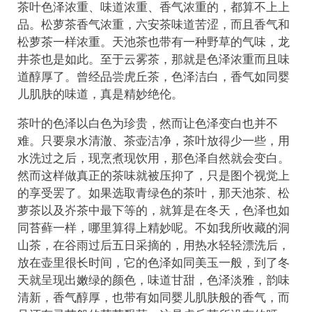
茶叶色泽浓重、味道浓重、香气浓重的，都算不上上
品。松萝茶香气浓重，六安茶味道苦涩，而且香气和
松萝茶一样浓重。天池茶也带有一种野草的气味，龙
井茶也是如此。至于云雾茶，那就是色泽浓重而且味
道醇厚了。曾经品尝虎丘茶，色泽洁白，香气如同婴
儿肌肤的味道，真是精妙绝伦。
茶叶的色泽以白色为珍贵，然而让色泽变白也并不
难。只要泉水清澈、茶壶洁净，茶叶放得少一些，用
水洗过之后，现烹煮现饮用，那色泽自然就会变白。
然而这样做真正的茶味就被压抑了，只是图个视觉上
的享受罢了。如果选取青绿色的茶叶，那天池茶、松
萝茶以及岕茶中最下等的，就算是在冬天，色泽也如
同苔藓一样，哪里算得上精妙呢。不如我所收藏的洞
山茶，在谷雨过后五日采摘的，用热水轻轻漂洗后，
放在壶里很长时间，它的色泽如同美玉一般，到了冬
天就呈现出嫩绿的颜色，味道甘甜，色泽淡雅，韵味
清新，香气醇厚，也带有如同婴儿肌肤般的香气，而