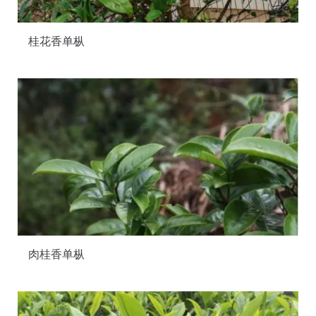
桂花香单枞
肉桂香单枞