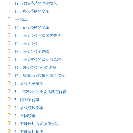
18，传统茶艺的冲泡技艺
17，明代茶饮的变革
乌茶工艺
16，元代茶饮的变革
15，宋代斗茶与建盏的关系
14，宋代斗茶
13，宋代点茶全攻略
12，宋代饮茶的普及与风雅
11，唐代煮茶“三沸”详解
10，解锁唐代煎茶的精致仪式
9，唐代全民茶潮
8，《茶经》的主要成就与价值
7，陆羽的传奇
6，唐代茶饮变革
5，三国茶事
4，茶叶饮用方式演变历程
3，茶叶食用历史