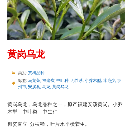
黄岗乌龙
类别:
茶树品种
标签:
乌龙茶
,
福建省
,
中叶种
,
无性系
,
小乔木型
,
茸毛少
,
泉
州市
,
安溪县
,
乌龙
,
黄岗乌龙
黄岗乌龙，乌龙品种之一，原产福建安溪黄岗。小乔
木型，中叶类，中生种。
树姿直立. 分枝稀，叶片水平状着生。