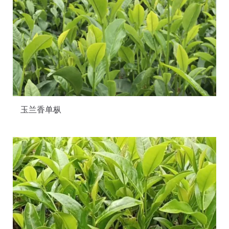
玉兰香单枞