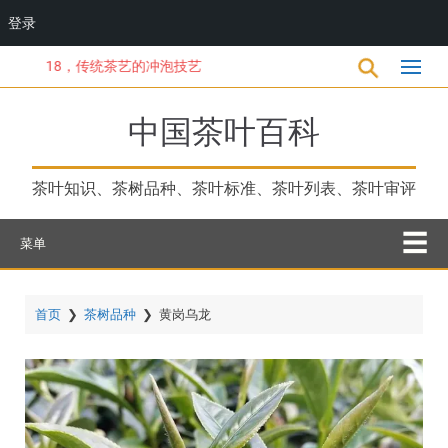
登录
跳
18，传统茶艺的冲泡技艺
转
到
主
中国茶叶百科
要
内
容
茶叶知识、茶树品种、茶叶标准、茶叶列表、茶叶审评
菜单
首页
❯
茶树品种
❯
黄岗乌龙