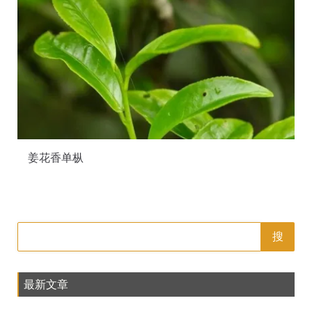
姜花香单枞
搜
最新文章