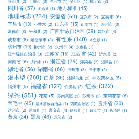
兴山县
(2)
十堰市
(3)
咸宁市
(3)
句容市
(1)
吴江区
(1)
四川省
(57)
地方标准
(45)
固始县
(1)
地理标志
(234)
安徽省
(60)
宜宾市
(6)
宜兴市
(2)
宜昌市
(13)
山东省
(15)
小乔木
(2)
崇州市
(3)
山南市
(1)
广西壮族自治区
(39)
常德市
(3)
平和县
(2)
建瓯市
(4)
有性系
(140)
成都市
(8)
景德镇市
(3)
木鱼镇
(1)
杭州市
(19)
柳州市
(2)
永州市
(4)
永泰县
(1)
江西省
(42)
江苏省
(16)
江华瑶族自治县
(3)
沂水县
(2)
浙江省
(79)
河南省
(6)
浮梁县
(2)
济南市
(1)
湄潭县
(1)
湖北省
(56)
湖南省
(66)
漳州市
(3)
漳平市
(2)
灌木型
(260)
白茶
(36)
神农架林区
(5)
矮脚乌龙
(2)
红茶
(322)
福建省
(127)
福州市
(5)
竹溪县
(2)
绿茶
(551)
花茶
(5)
茉莉花茶
(6)
苏南茶区
(2)
苏州市
(3)
茸毛中
(45)
贵州省
(30)
融水苗族自治县
(1)
西藏自治区
(1)
达州市
(2)
遵义市
(4)
通城县
(1)
错那县
(1)
镇江市
(1)
长清区
(1)
黑茶
(43)
黄茶
(24)
龙岩市
(2)