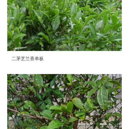
二茅芝兰香单枞