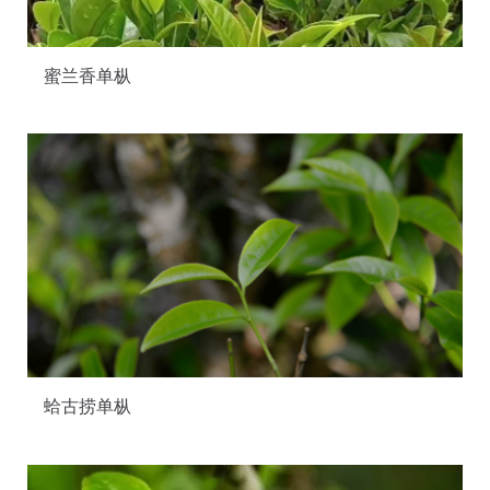
蜜兰香单枞
蛤古捞单枞