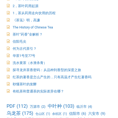
2，茶叶药用起源
1，茶从药用走向饮用的历程
《茶笺》明，高濂
The History of Chinese Tea
茶叶“药香”全解析？
信阳毛尖
何为古代茶引？
华茶1号至77号
洗水黄茶（水潦杀青）
探寻龙井茶香密码：从品种到香型的深度之旅
红茶的薯香是怎么产生的，只有高温才产生红薯香吗
秒懂茶叶的发酵
有机茶和普通茶的实际差异在哪？
PDF
(112)
中叶种
(103)
万源市
(2)
临沂市
(4)
乌龙茶
(175)
信阳市
(6)
六安市
(9)
仓山区
(1)
余杭区
(1)