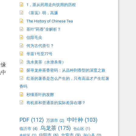
1，茶从药用走向饮用的历程
《茶笺》明，高濂
The History of Chinese Tea
茶叶“药香”全解析？
信阳毛尖
何为古代茶引？
华茶1号至77号
洗水黄茶（水潦杀青）
叶缘
探寻龙井茶香密码：从品种到香型的深度之旅
毛中
红茶的薯香是怎么产生的，只有高温才产生红薯
香吗
秒懂茶叶的发酵
有机茶和普通茶的实际差异在哪？
PDF
(112)
中叶种
(103)
万源市
(2)
乌龙茶
(175)
临沂市
(4)
仓山区
(1)
信阳市
(6)
六安市
(9)
兴山县
(2)
余杭区
(1)