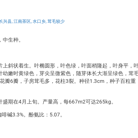
长兴县
,
江南茶区
,
水口乡
,
茸毛较少
，中生种。
片上斜状着生。叶椭圆形，叶色绿，叶面稍隆起，叶身平，
叶幼嫩时黄绿色，芽尖呈微紫色，随芽体长大渐呈绿色，茸
m，花瓣6瓣，子房茸毛多，花柱3裂。种径1.3cm，种子百粒重
期在4月上旬。产量高，每667m2可达265kg。
啡碱3.3%。酚氨比：5.07。