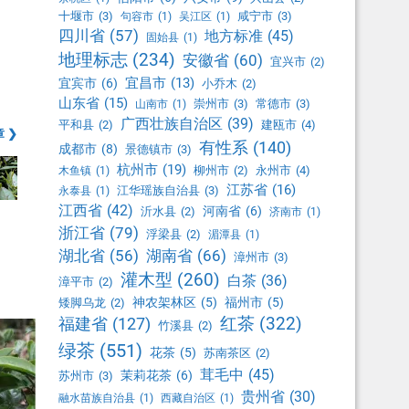
十堰市
(3)
咸宁市
(3)
句容市
(1)
吴江区
(1)
四川省
(57)
地方标准
(45)
固始县
(1)
地理标志
(234)
安徽省
(60)
宜兴市
(2)
宜昌市
(13)
宜宾市
(6)
小乔木
(2)
山东省
(15)
崇州市
(3)
常德市
(3)
山南市
(1)
广西壮族自治区
(39)
平和县
(2)
建瓯市
(4)
 ❯
有性系
(140)
成都市
(8)
景德镇市
(3)
杭州市
(19)
柳州市
(2)
永州市
(4)
木鱼镇
(1)
江苏省
(16)
江华瑶族自治县
(3)
永泰县
(1)
江西省
(42)
河南省
(6)
沂水县
(2)
济南市
(1)
浙江省
(79)
浮梁县
(2)
湄潭县
(1)
湖北省
(56)
湖南省
(66)
漳州市
(3)
灌木型
(260)
白茶
(36)
漳平市
(2)
神农架林区
(5)
福州市
(5)
矮脚乌龙
(2)
红茶
(322)
福建省
(127)
竹溪县
(2)
绿茶
(551)
花茶
(5)
苏南茶区
(2)
茸毛中
(45)
茉莉花茶
(6)
苏州市
(3)
贵州省
(30)
融水苗族自治县
(1)
西藏自治区
(1)