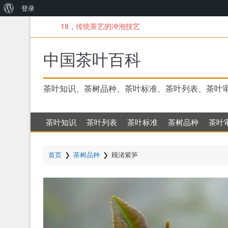
关
登录
跳
于
18，传统茶艺的冲泡技艺
转
WordPress
到
主
中国茶叶百科
要
内
容
茶叶知识、茶树品种、茶叶标准、茶叶列表、茶叶
茶叶知识
茶叶列表
茶叶标准
茶树品种
茶叶
首页
❯
茶树品种
❯
顾渚紫笋