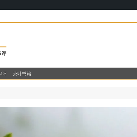
17，明代茶
审评
审评
茶叶书籍