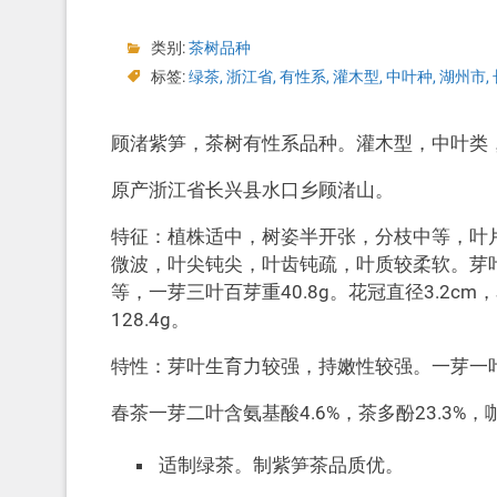
类别:
茶树品种
标签:
绿茶
,
浙江省
,
有性系
,
灌木型
,
中叶种
,
湖州市
,
顾渚紫笋，茶树有性系品种。灌木型，中叶类
原产浙江省长兴县水口乡顾渚山。
特征：植株适中，树姿半开张，分枝中等，叶
微波，叶尖钝尖，叶齿钝疏，叶质较柔软。芽
等，一芽三叶百芽重40.8g。花冠直径3.2c
128.4g。
特性：芽叶生育力较强，持嫩性较强。一芽一叶盛
春茶一芽二叶含氨基酸4.6%，茶多酚23.3%，咖
适制绿茶。制紫笋茶品质优。