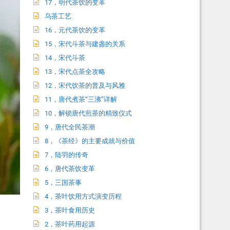
17，明代茶饮的变革
乌茶工艺
16，元代茶饮的变革
15，宋代斗茶与建盏的关系
14，宋代斗茶
13，宋代点茶全攻略
12，宋代饮茶的普及与风雅
11，唐代煮茶“三沸”详解
10，解锁唐代煎茶的精致仪式
9，唐代全民茶潮
8，《茶经》的主要成就与价值
7，陆羽的传奇
6，唐代茶饮变革
5，三国茶事
4，茶叶饮用方式演变历程
3，茶叶食用历史
2，茶叶药用起源