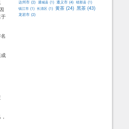
职
达州市
(2)
遵义市
(4)
通城县
(1)
错那县
(1)
黑茶
(43)
黄茶
(24)
因
镇江市
(1)
长清区
(1)
龙岩市
(2)
谋于
声名
模成
衰
名，