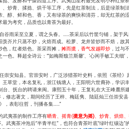
揉捻、发酵和干燥四道工序。武夷山星村最先发明小种红茶
）、炒青、揉捻、烘干等工序，先是红茶制法，后是绿茶制
浓、醇、鲜和色、香，又有绿茶的爽快和清芬，却无红茶的
术最为考究，品质也以青茶为最好。
茶自谷雨采至立夏，谓之头春。……茶采后以竹筐匀铺，架于风
阳羡岕片只蒸不炒，火焙而成。松萝、龙井皆炒而不焙，故
炒色，红者焙色。茶采而摊，
摊而摝，香气发越即炒
，过与
色。释超全诗云：“‘如梅斯馥兰斯馨’、‘心闲手敏工夫细’
0年任崇安知县。官崇安时，广泛涉猎茶叶史料，依照《茶经》
。王草堂，本名复礼，浙江钱塘人，王阳明六世裔孙，学识
福建制台、抚台的聘请来闽。康熙五十年，王复礼在大王峰麓所
年，修志著文，期间经历了王梓、梅廷隽、陆廷灿三任崇安县
》，表彰往哲，刊播各集……”
的武夷茶的制作工序有
晒青、摇青(
摝意为摇)
、炒青、烘焙、
序。武夷茶冲泡后“半青半红”，也符合青茶叶底“绿叶红镶边”