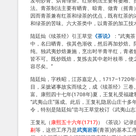
发明炒青、烘青绿茶。红茶制法主要有萎雕、
法。青茶制法主要有晒青、晾青、做青（摇青
因而青茶兼有红茶和绿茶的优点，既有红茶的
和绿茶的苦味。六大茶类中，以青茶的加工技
陆廷灿《续茶经》引王草堂
《茶说》
：“武夷
中，名曰晒青。俟其色渐收，然后再加炒焙。
纯。独武夷炒焙兼施，烹出时半青半红，青者
皆不可。既炒既焙，复拣去其中老叶枝蒂，使之一
容尽矣。”
陆廷灿，字秩昭，江苏嘉定人，1717–172
目，采摭诸事故实而续之，成《续茶经》三卷
富。康熙四十七年(1708年)夏，王复礼受
“武夷山庄”落成。此后，王复礼隐居山庄十多
令，特别是陆廷灿“尝与王草堂校订《武夷山志
王复礼（
康熙五十六年(1717)
）《茶说》记录
剔
等，这些工序乃是
武夷岩茶
(青茶)的基本工