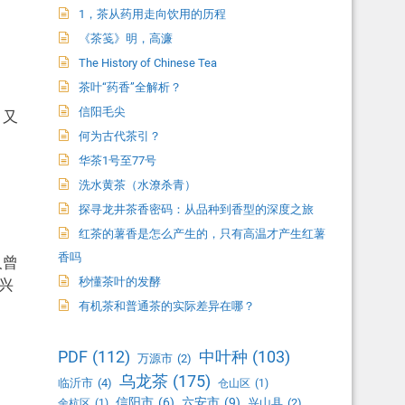
1，茶从药用走向饮用的历程
《茶笺》明，高濂
The History of Chinese Tea
茶叶“药香”全解析？
信阳毛尖
？又
何为古代茶引？
华茶1号至77号
洗水黄茶（水潦杀青）
探寻龙井茶香密码：从品种到香型的深度之旅
红茶的薯香是怎么产生的，只有高温才产生红薯
香吗
人曾
秒懂茶叶的发酵
兴
有机茶和普通茶的实际差异在哪？
PDF
(112)
中叶种
(103)
万源市
(2)
乌龙茶
(175)
临沂市
(4)
仓山区
(1)
信阳市
(6)
六安市
(9)
兴山县
(2)
余杭区
(1)