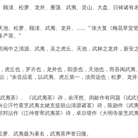
池、顾渚、松萝、龙井、雁荡、武夷、灵山、大盘、日铸诸有
天池、松萝、顾渚、武夷、龙井、……。” 张大复《梅花草堂
多产茶。”
“若闽中之清源、武夷，吴之虎丘、天池，武林之龙井，新安
也，虎丘也，罗岕也，龙井也，阳羡也，天池也，而吾闽武夷
云；“余尝品茗，以武夷、虎丘第一，淡而远也；松萝、龙井
寄武夷茶》、《试武夷茶》诗，余浑然、闵龄作有同题《试武
兴公汗竹斋烹武夷太姥支提鼓山清源诸茗》诗，陈勋作《武
郑邦沾作《江仲誉寄武夷茶》诗，卓尔堪作《大明寺泉烹武
松萝、武夷最为著名，武夷茶声誉日隆。