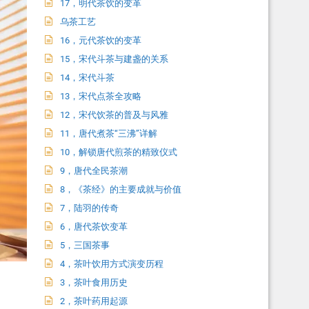
17，明代茶饮的变革
乌茶工艺
16，元代茶饮的变革
15，宋代斗茶与建盏的关系
14，宋代斗茶
13，宋代点茶全攻略
12，宋代饮茶的普及与风雅
11，唐代煮茶“三沸”详解
10，解锁唐代煎茶的精致仪式
9，唐代全民茶潮
8，《茶经》的主要成就与价值
7，陆羽的传奇
6，唐代茶饮变革
5，三国茶事
4，茶叶饮用方式演变历程
3，茶叶食用历史
2，茶叶药用起源