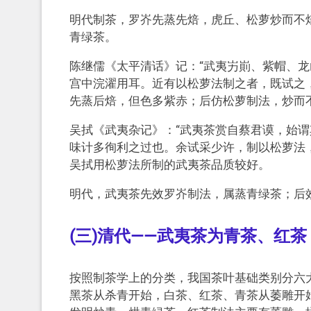
明代制茶，罗岕先蒸先焙，虎丘、松萝炒而不
青绿茶。
陈继儒《太平清话》记：“武夷屴崱、紫帽、
宫中浣濯用耳。近有以松萝法制之者，既试之
先蒸后焙，但色多紫赤；后仿松萝制法，炒而
吴拭《武夷杂记》：“武夷茶赏自蔡君谟，始
味计多徇利之过也。余试采少许，制以松萝法
吴拭用松萝法所制的武夷茶品质较好。
明代，武夷茶先效罗岕制法，属蒸青绿茶；后
(三)清代——武夷茶为青茶、红茶
按照制茶学上的分类，我国茶叶基础类别分六
黑茶从杀青开始，白茶、红茶、青茶从萎雕开