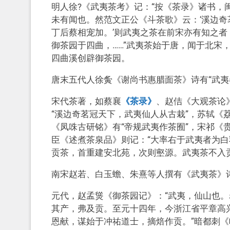
明人徐?《武夷茶考》记：“按《茶录》诸书，
未有闻也。然范文正公《斗茶歌》云：‘溪边奇
丁后蔡相宠加。’则武夷之茶在前宋亦有知之
御茶园于四曲，……”武夷茶始于唐，闻于北宋
四曲溪创辟御茶园。
唐末五代人徐夤《谢尚书惠腊面茶》诗有“武夷
宋代茶著，如蔡襄
《茶录》
、赵佶《大观茶论
“溪边奇茗冠天下，武夷仙人从古栽”，苏轼《
《凤咮古研铭》有“帝规武夷作茶囿”，宋祁《
臣《述煮茶泉品》则记：“大率右于武夷者为白
贡茶，首重建安北苑，次则壑源。武夷茶不入贡
南宋赵若、白玉蟾、朱熹等人撰有《武夷茶》
元代，赵孟熧《御茶园记》：“武夷，仙山也
其产，弗及贡。至元十四年，今浙江省平章高
恩献，谋始于冲祐道士，摘焙作贡。”暗都刺《