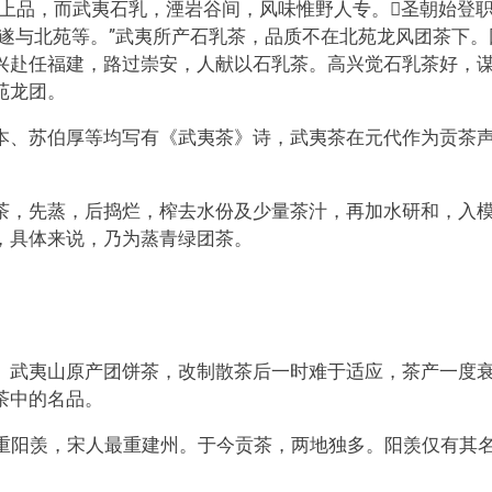
居上品，而武夷石乳，湮岩谷间，风味惟野人专。圣朝始登
遂与北苑等。”武夷所产石乳茶，品质不在北苑龙风团茶下。
兴赴任福建，路过崇安，人献以石乳茶。高兴觉石乳茶好，
苑龙团。
本、苏伯厚等均写有《武夷茶》诗，武夷茶在元代作为贡茶
茶，先蒸，后捣烂，榨去水份及少量茶汁，再加水研和，入
，具体来说，乃为蒸青绿团茶。
。武夷山原产团饼茶，改制散茶后一时难于适应，茶产一度
茶中的名品。
首重阳羡，宋人最重建州。于今贡茶，两地独多。阳羡仅有其