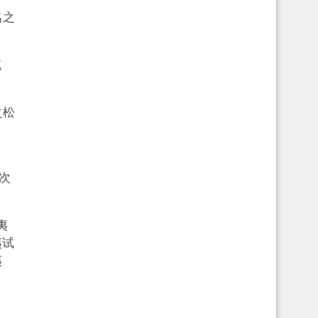
名之
笔
之松
、
次
夷
夷试
夷