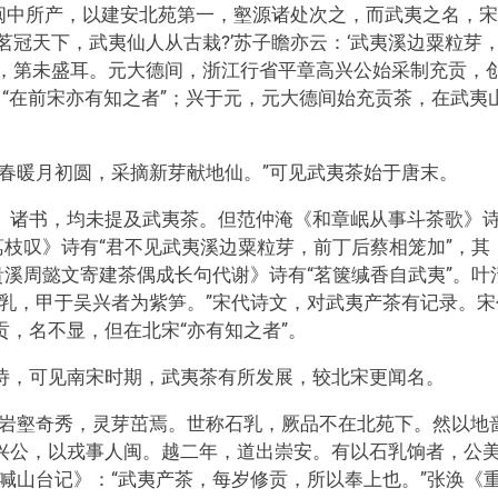
闽中所产，以建安北苑第一，壑源诸处次之，而武夷之名，宋
茗冠天下，武夷仙人从古栽?’苏子瞻亦云：‘武夷溪边粟粒芽
者，第未盛耳。元大德间，浙江行省平章高兴公始采制充贡，
，“在前宋亦有知之者”；兴于元，元大德间始充贡茶，在武夷
春暖月初圆，采摘新芽献地仙。”可见武夷茶始于唐末。
》诸书，均未提及武夷茶。但范仲淹《和章岷从事斗茶歌》
荔枝叹》诗有“君不见武夷溪边粟粒芽，前丁后蔡相笼加”，其
贵溪周懿文寄建茶偶成长句代谢》诗有“茗箧缄香自武夷”。叶
乳，甲于吴兴者为紫笋。”宋代诗文，对武夷产茶有记录。宋
，名不显，但在北宋“亦有知之者”。
诗，可见南宋时期，武夷茶有所发展，较北宋更闻名。
。岩壑奇秀，灵芽茁焉。世称石乳，厥品不在北苑下。然以地
兴公，以戎事人闽。越二年，道出崇安。有以石乳饷者，公
喊山台记》：“武夷产茶，每岁修贡，所以奉上也。”张涣《