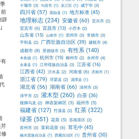
季
十堰市
(3)
咸宁市
(3)
句容市
(1)
吴江区
(1)
，前
四川省
(57)
地方标准
(45)
固始县
(1)
创辟
地理标志
(234)
安徽省
(60)
宜兴市
(2)
山
宜昌市
(13)
宜宾市
(6)
小乔木
(2)
山东省
(15)
崇州市
(3)
常德市
(3)
山南市
(1)
广西壮族自治区
(39)
平和县
(2)
建瓯市
(4)
有性系
(140)
成都市
(8)
景德镇市
(3)
杭州市
(19)
柳州市
(2)
永州市
(4)
木鱼镇
(1)
诗有
江苏省
(16)
江华瑶族自治县
(3)
永泰县
(1)
江西省
(42)
河南省
(6)
沂水县
(2)
济南市
(1)
清
浙江省
(79)
浮梁县
(2)
湄潭县
(1)
代
湖北省
(56)
湖南省
(66)
漳州市
(3)
灌木型
(260)
白茶
(36)
漳平市
(2)
神农架林区
(5)
福州市
(5)
矮脚乌龙
(2)
红茶
(322)
福建省
(127)
竹溪县
(2)
啬
绿茶
(551)
花茶
(5)
苏南茶区
(2)
美芹
茸毛中
(45)
茉莉花茶
(6)
苏州市
(3)
重修
贵州省
(30)
融水苗族自治县
(1)
西藏自治区
(1)