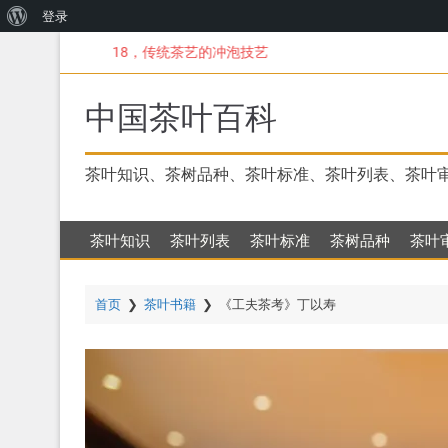
关
登录
跳
于
18，传统茶艺的冲泡技艺
转
WordPress
到
主
中国茶叶百科
要
内
容
茶叶知识、茶树品种、茶叶标准、茶叶列表、茶叶
茶叶知识
茶叶列表
茶叶标准
茶树品种
茶叶
首页
❯
茶叶书籍
❯
《工夫茶考》丁以寿