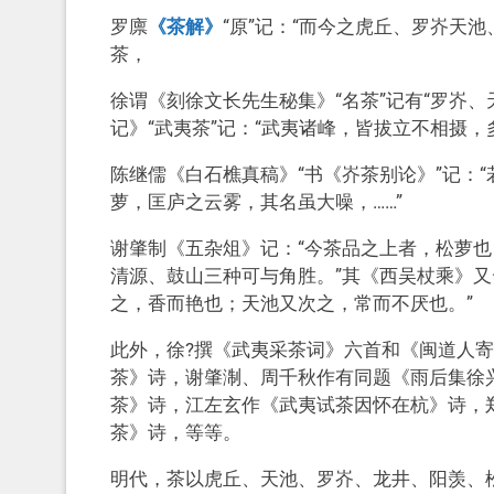
罗廪
《茶解》
“原”记：“而今之虎丘、罗岕天
茶，
徐谓《刻徐文长先生秘集》“名茶”记有“罗岕、
记》“武夷茶”记：“武夷诸峰，皆拔立不相摄，
陈继儒《白石樵真稿》“书《岕茶别论》”记：
萝，匡庐之云雾，其名虽大噪，……”
谢肇制《五杂俎》记：“今茶品之上者，松萝
清源、鼓山三种可与角胜。”其《西吴杖乘》又
之，香而艳也；天池又次之，常而不厌也。”
此外，徐?撰《武夷采茶词》六首和《闽道人
茶》诗，谢肇淛、周千秋作有同题《雨后集徐
茶》诗，江左玄作《武夷试茶因怀在杭》诗，
茶》诗，等等。
明代，茶以虎丘、天池、罗岕、龙井、阳羡、