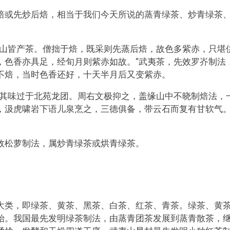
焙或先炒后焙，相当于我们今天所说的蒸青绿茶、炒青绿茶
龙山皆产茶。僧拙于焙，既采则先蒸后焙，故色多紫赤，只堪
，色香亦具足，经旬月则紫赤如故。”武夷茶，先效罗岕制法
不焙，当时色香还好，十天半月后又变紫赤。
谓其味过于北苑龙团。周右文极抑之，盖缘山中不晓制焙法，
，汲虎啸岩下语儿泉烹之，三德俱备，带云石而复有甘软气。
效松萝制法，属炒青绿茶或烘青绿茶。
大类，即绿茶、黄茶、黑茶、白茶、红茶、青茶。绿茶、黄
始。我国最先发明绿茶制法，由蒸青团茶发展到蒸青散茶，