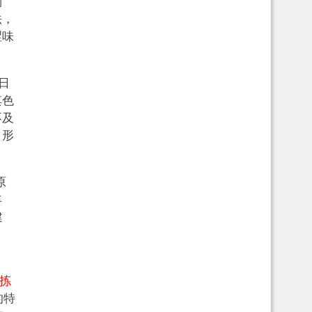
制
法，
涩味
日
其色
不及
，形
原
丰
建
拣
的特