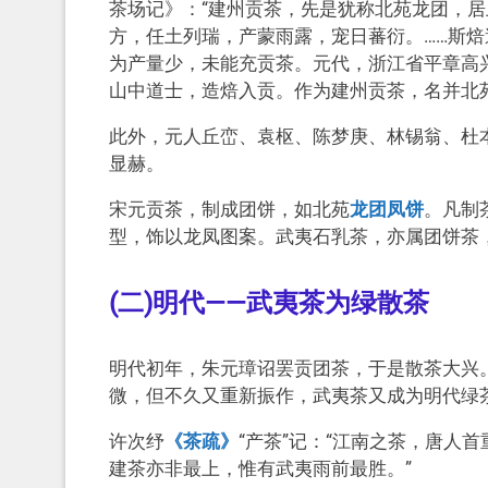
茶场记》：“建州贡茶，先是犹称北苑龙团，
方，任土列瑞，产蒙雨露，宠日蕃衍。……斯焙
为产量少，未能充贡茶。元代，浙江省平章高
山中道士，造焙入贡。作为建州贡茶，名并北
此外，元人丘峦、袁枢、陈梦庚、林锡翁、杜
显赫。
宋元贡茶，制成团饼，如北苑
龙团凤饼
。凡制
型，饰以龙凤图案。武夷石乳茶，亦属团饼茶
(二)明代——武夷茶为绿散茶
明代初年，朱元璋诏罢贡团茶，于是散茶大兴
微，但不久又重新振作，武夷茶又成为明代绿
许次纾
《茶疏》
“产茶”记：“江南之茶，唐人
建茶亦非最上，惟有武夷雨前最胜。”