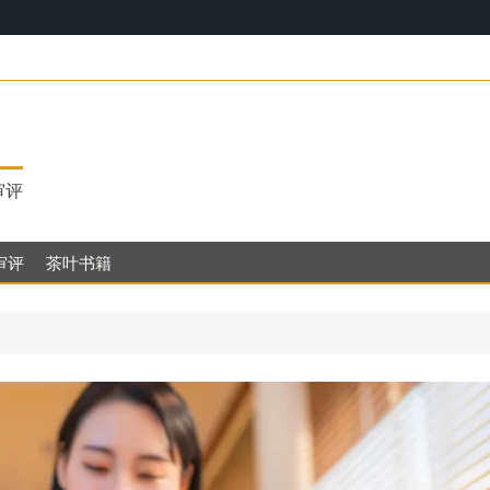
17，明代茶饮的
审评
审评
茶叶书籍