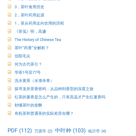
3，茶叶食用历史
2，茶叶药用起源
1，茶从药用走向饮用的历程
《茶笺》明，高濂
The History of Chinese Tea
茶叶“药香”全解析？
信阳毛尖
何为古代茶引？
华茶1号至77号
洗水黄茶（水潦杀青）
探寻龙井茶香密码：从品种到香型的深度之旅
红茶的薯香是怎么产生的，只有高温才产生红薯香吗
秒懂茶叶的发酵
有机茶和普通茶的实际差异在哪？
PDF
(112)
中叶种
(103)
万源市
(2)
临沂市
(4)