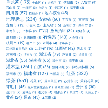
乌龙茶
(175)
信阳市
(6)
六安市
(9)
仓山区
(1)
余杭区
(1)
兴山县
(2)
十堰市
(3)
咸宁市
(3)
句容市
(1)
吴江区
(1)
四川省
(57)
地方标准
(45)
固始县
(1)
地理标志
(234)
安徽省
(60)
宜宾市
(6)
宜兴市
(2)
宜昌市
(13)
山东省
(15)
小乔木
(2)
崇州市
(3)
山南市
(1)
广西壮族自治区
(39)
常德市
(3)
平和县
(2)
建瓯市
(4)
有性系
(140)
成都市
(8)
景德镇市
(3)
木鱼镇
(1)
杭州市
(19)
柳州市
(2)
永州市
(4)
永泰县
(1)
江西省
(42)
江苏省
(16)
江华瑶族自治县
(3)
沂水县
(2)
浙江省
(79)
河南省
(6)
浮梁县
(2)
济南市
(1)
湄潭县
(1)
湖北省
(56)
湖南省
(66)
漳州市
(3)
漳平市
(2)
灌木型
(260)
白茶
(36)
神农架林区
(5)
矮脚乌龙
(2)
红茶
(322)
福建省
(127)
福州市
(5)
竹溪县
(2)
绿茶
(551)
花茶
(5)
茉莉花茶
(6)
苏南茶区
(2)
苏州市
(3)
茸毛中
(45)
贵州省
(30)
融水苗族自治县
(1)
西藏自治区
(1)
达州市
(2)
遵义市
(4)
通城县
(1)
错那县
(1)
镇江市
(1)
长清区
(1)
黑茶
(43)
黄茶
(24)
龙岩市
(2)