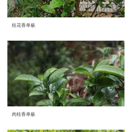
桂花香单枞
肉桂香单枞