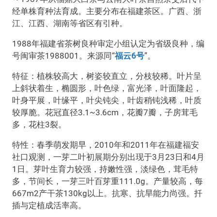
经单株育种法育成。主要分布在福建茶区。广西、浙
江、江西、湖南等省区有引种。
1988年福建省茶树良种审定小组认定为省级良种，编
号闽审茶1988001。来源同“
福云6号
”。
特征：植株较高大，树姿较直立，分枝较稀。叶片呈
上斜状着生，椭圆形，叶色绿，富光泽，叶面隆起，
叶身平展，叶缘平，叶尖钝尖，叶齿稍钝浅稀，叶质
较厚脆。花冠直径3.1~3.6cm，花瓣7瓣，子房茸毛
多，花柱3裂。
特性：春季萌发期早，2010年和2011年在福建福安
社口观测，一芽二叶初展期分别出现于3月23日和4月
1日。芽叶生育力较强，持嫩性强，淡绿色，茸毛特
多，节间长，一芽三叶百芽重111.0g。产量较高，每
667m2产干茶130kg以上。抗寒、抗旱能力尚强。扦
插与定植成活率高。