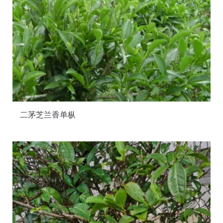
二茅芝兰香单枞