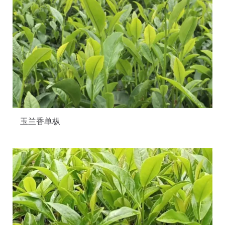
玉兰香单枞