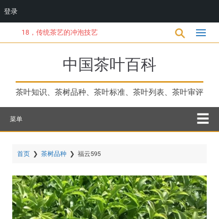
登录
跳
18，传统茶艺的冲泡技艺
转
到
主
中国茶叶百科
要
内
容
茶叶知识、茶树品种、茶叶标准、茶叶列表、茶叶审评
菜单
首页
❯
茶树品种
❯
福云595