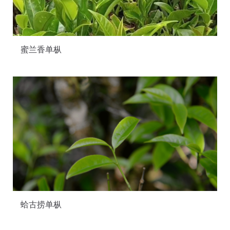
蜜兰香单枞
蛤古捞单枞