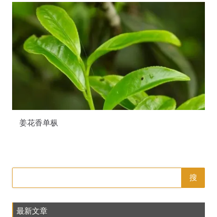
姜花香单枞
搜
最新文章