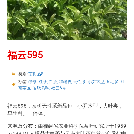
福云595
类别:
茶树品种
标签:
绿茶
,
红茶
,
白茶
,
福建省
,
无性系
,
小乔木型
,
茸毛多
,
江
南茶区
,
省级良种
,
福云6号
福云595，茶树无性系新品种。小乔木型，大叶类，
早生种。二倍体。
来源及分布：由福建省农业科学院茶叶研究所于1959
～1987年从福鼎大白茶与云南大叶茶自然杂交后代中