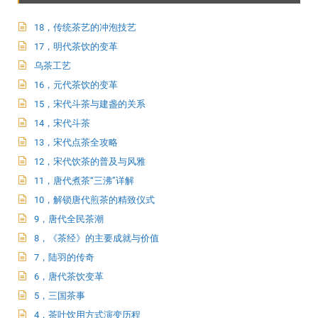
18，传统茶艺的冲泡技艺
17，明代茶饮的变革
乌茶工艺
16，元代茶饮的变革
15，宋代斗茶与建盏的关系
14，宋代斗茶
13，宋代点茶全攻略
12，宋代饮茶的普及与风雅
11，唐代煮茶“三沸”详解
10，解锁唐代煎茶的精致仪式
9，唐代全民茶潮
8，《茶经》的主要成就与价值
7，陆羽的传奇
6，唐代茶饮变革
5，三国茶事
4，茶叶饮用方式演变历程