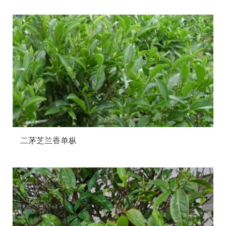
二茅芝兰香单枞