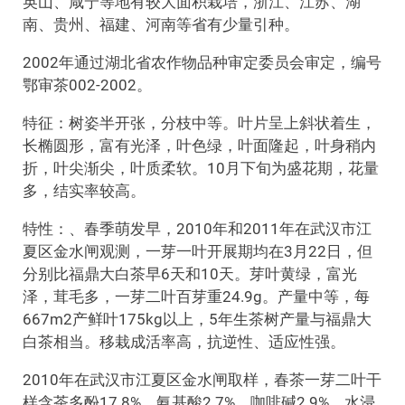
英山、咸宁等地有较大面积栽培，浙江、江苏、湖
南、贵州、福建、河南等省有少量引种。
2002年通过湖北省农作物品种审定委员会审定，编号
鄂审茶002-2002。
特征：树姿半开张，分枝中等。叶片呈上斜状着生，
长椭圆形，富有光泽，叶色绿，叶面隆起，叶身稍内
折，叶尖渐尖，叶质柔软。10月下旬为盛花期，花量
多，结实率较高。
特性：、春季萌发早，2010年和2011年在武汉市江
夏区金水闸观测，一芽一叶开展期均在3月22日，但
分别比福鼎大白茶早6天和10天。芽叶黄绿，富光
泽，茸毛多，一芽二叶百芽重24.9g。产量中等，每
667m2产鲜叶175kg以上，5年生茶树产量与福鼎大
白茶相当。移栽成活率高，抗逆性、适应性强。
2010年在武汉市江夏区金水闸取样，春茶一芽二叶干
样含茶多酚17.8%、氨基酸2.7%、咖啡碱2.9%、水浸