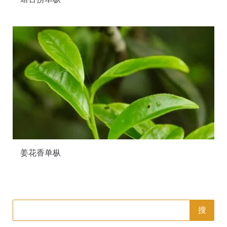
姜花香单枞
搜