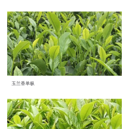
玉兰香单枞