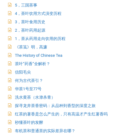
5，三国茶事
4，茶叶饮用方式演变历程
3，茶叶食用历史
2，茶叶药用起源
1，茶从药用走向饮用的历程
《茶笺》明，高濂
The History of Chinese Tea
茶叶“药香”全解析？
信阳毛尖
何为古代茶引？
华茶1号至77号
洗水黄茶（水潦杀青）
探寻龙井茶香密码：从品种到香型的深度之旅
红茶的薯香是怎么产生的，只有高温才产生红薯香吗
秒懂茶叶的发酵
有机茶和普通茶的实际差异在哪？