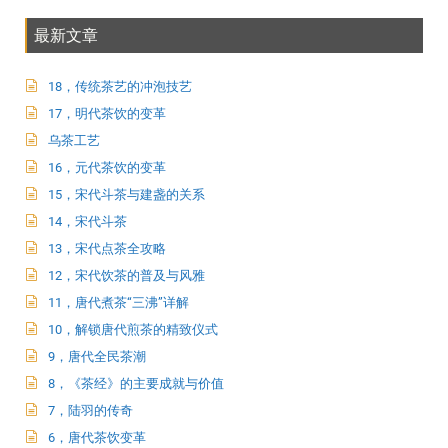
最新文章
18，传统茶艺的冲泡技艺
17，明代茶饮的变革
乌茶工艺
16，元代茶饮的变革
15，宋代斗茶与建盏的关系
14，宋代斗茶
13，宋代点茶全攻略
12，宋代饮茶的普及与风雅
11，唐代煮茶“三沸”详解
10，解锁唐代煎茶的精致仪式
9，唐代全民茶潮
8，《茶经》的主要成就与价值
7，陆羽的传奇
6，唐代茶饮变革