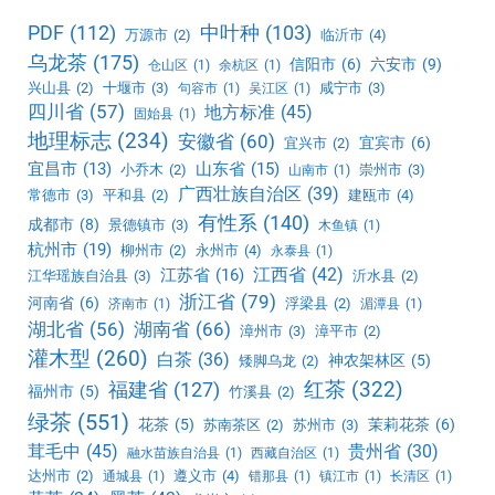
PDF
(112)
中叶种
(103)
万源市
(2)
临沂市
(4)
乌龙茶
(175)
信阳市
(6)
六安市
(9)
仓山区
(1)
余杭区
(1)
兴山县
(2)
十堰市
(3)
咸宁市
(3)
句容市
(1)
吴江区
(1)
四川省
(57)
地方标准
(45)
固始县
(1)
地理标志
(234)
安徽省
(60)
宜宾市
(6)
宜兴市
(2)
宜昌市
(13)
山东省
(15)
小乔木
(2)
崇州市
(3)
山南市
(1)
广西壮族自治区
(39)
常德市
(3)
平和县
(2)
建瓯市
(4)
有性系
(140)
成都市
(8)
景德镇市
(3)
木鱼镇
(1)
杭州市
(19)
柳州市
(2)
永州市
(4)
永泰县
(1)
江西省
(42)
江苏省
(16)
江华瑶族自治县
(3)
沂水县
(2)
浙江省
(79)
河南省
(6)
浮梁县
(2)
济南市
(1)
湄潭县
(1)
湖北省
(56)
湖南省
(66)
漳州市
(3)
漳平市
(2)
灌木型
(260)
白茶
(36)
神农架林区
(5)
矮脚乌龙
(2)
红茶
(322)
福建省
(127)
福州市
(5)
竹溪县
(2)
绿茶
(551)
花茶
(5)
茉莉花茶
(6)
苏南茶区
(2)
苏州市
(3)
茸毛中
(45)
贵州省
(30)
融水苗族自治县
(1)
西藏自治区
(1)
达州市
(2)
遵义市
(4)
通城县
(1)
错那县
(1)
镇江市
(1)
长清区
(1)