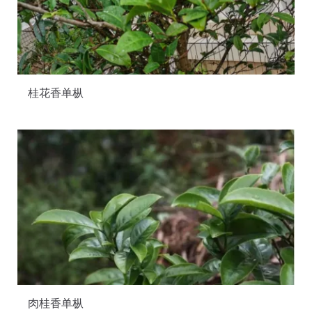
桂花香单枞
肉桂香单枞