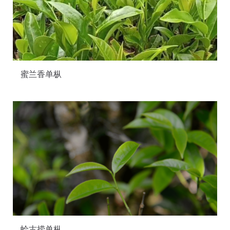
蜜兰香单枞
蛤古捞单枞