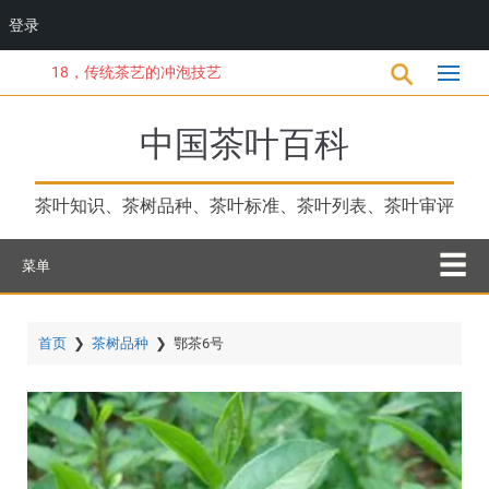
登录
跳
18，传统茶艺的冲泡技艺
转
到
主
中国茶叶百科
要
内
容
茶叶知识、茶树品种、茶叶标准、茶叶列表、茶叶审评
菜单
首页
❯
茶树品种
❯
鄂茶6号