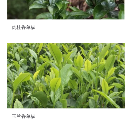
肉桂香单枞
玉兰香单枞