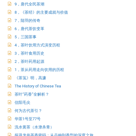
9，唐代全民茶潮
8，《茶经》的主要成就与价值
7，陆羽的传奇
6，唐代茶饮变革
5，三国茶事
4，茶叶饮用方式演变历程
3，茶叶食用历史
2，茶叶药用起源
1，茶从药用走向饮用的历程
《茶笺》明，高濂
The History of Chinese Tea
茶叶“药香”全解析？
信阳毛尖
何为古代茶引？
华茶1号至77号
洗水黄茶（水潦杀青）
探寻龙井茶香密码：从品种到香型的深度之旅