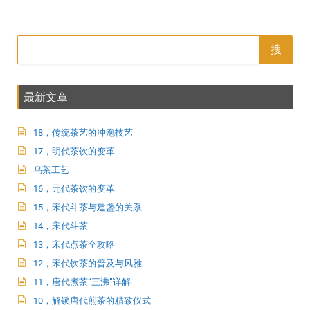
搜
最新文章
18，传统茶艺的冲泡技艺
17，明代茶饮的变革
乌茶工艺
16，元代茶饮的变革
15，宋代斗茶与建盏的关系
14，宋代斗茶
13，宋代点茶全攻略
12，宋代饮茶的普及与风雅
11，唐代煮茶“三沸”详解
10，解锁唐代煎茶的精致仪式