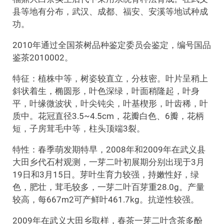
县等地有分布，武汉、成都、福安、安溪等地试种成
功。
2010年通过全国茶树品种鉴定委员会鉴定，编号国品
鉴茶2010002。
特征：植株中等，树姿较直立，分枝密。叶片呈稍上
斜状着生，椭圆形，叶色深绿，叶面稍隆起，叶身
平，叶缘微波状，叶尖钝尖，叶基楔形，叶齿稀，叶
质中。花冠直径3.5~4.5cm，花瓣白色、6瓣，花柄
短，子房茸毛中等，柱头顶端3裂。
特性：春季萌发期特早，2008年和2009年在武义县
大田乡代石村观测，一芽二叶初展期分别出现于3月
19日和3月15日。芽叶生育力较强，持嫩性好，绿
色，肥壮，茸毛较多，一芽二叶百芽重28.0g。产量
较高，每667m2可产鲜叶461.7kg。抗逆性较强。
2009年在武义大田乡取样，春茶一芽二叶含茶多酚