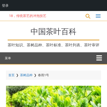
登录
跳
18，传统茶艺的冲泡技艺
转
到
主
中国茶叶百科
要
内
容
茶叶知识、茶树品种、茶叶标准、茶叶列表、茶叶审评
菜单
首页
❯
茶树品种
❯
春雨1号