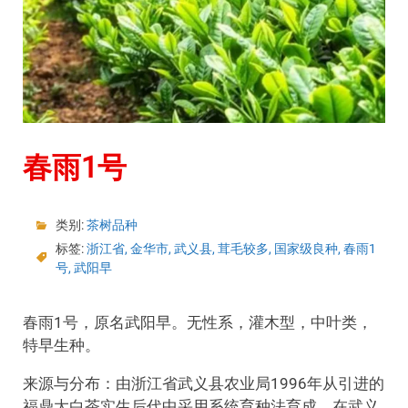
春雨1号
类别:
茶树品种
标签:
浙江省
,
金华市
,
武义县
,
茸毛较多
,
国家级良种
,
春雨1
号
,
武阳早
春雨1号，原名武阳早。无性系，灌木型，中叶类，
特早生种。
来源与分布：由浙江省武义县农业局1996年从引进的
福鼎大白茶实生后代中采用系统育种法育成。在武义