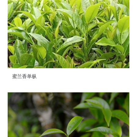
蜜兰香单枞