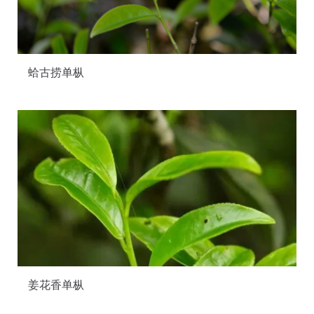
蛤古捞单枞
姜花香单枞