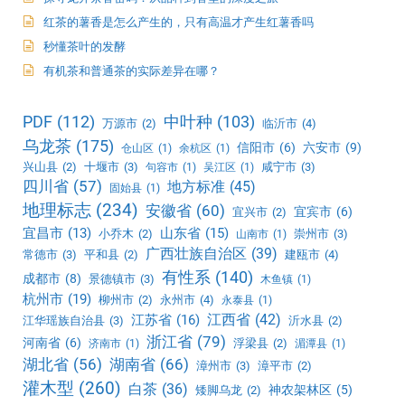
红茶的薯香是怎么产生的，只有高温才产生红薯香吗
秒懂茶叶的发酵
有机茶和普通茶的实际差异在哪？
PDF
(112)
中叶种
(103)
万源市
(2)
临沂市
(4)
乌龙茶
(175)
信阳市
(6)
六安市
(9)
仓山区
(1)
余杭区
(1)
兴山县
(2)
十堰市
(3)
咸宁市
(3)
句容市
(1)
吴江区
(1)
四川省
(57)
地方标准
(45)
固始县
(1)
地理标志
(234)
安徽省
(60)
宜宾市
(6)
宜兴市
(2)
宜昌市
(13)
山东省
(15)
小乔木
(2)
崇州市
(3)
山南市
(1)
广西壮族自治区
(39)
常德市
(3)
平和县
(2)
建瓯市
(4)
有性系
(140)
成都市
(8)
景德镇市
(3)
木鱼镇
(1)
杭州市
(19)
柳州市
(2)
永州市
(4)
永泰县
(1)
江西省
(42)
江苏省
(16)
江华瑶族自治县
(3)
沂水县
(2)
浙江省
(79)
河南省
(6)
浮梁县
(2)
济南市
(1)
湄潭县
(1)
湖北省
(56)
湖南省
(66)
漳州市
(3)
漳平市
(2)
灌木型
(260)
白茶
(36)
神农架林区
(5)
矮脚乌龙
(2)