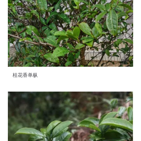
桂花香单枞