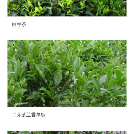
白牛茶
二茅芝兰香单枞