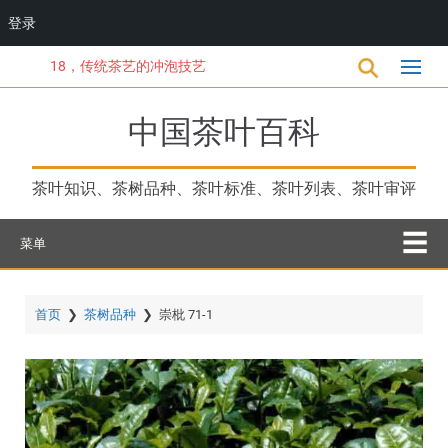
登录
跳
18，传统茶艺的冲泡技艺
转
到
主
中国茶叶百科
要
内
容
茶叶知识、茶树品种、茶叶标准、茶叶列表、茶叶审评
菜单
首页
❯
茶树品种
❯
崇枇 71-1