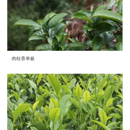
肉桂香单枞