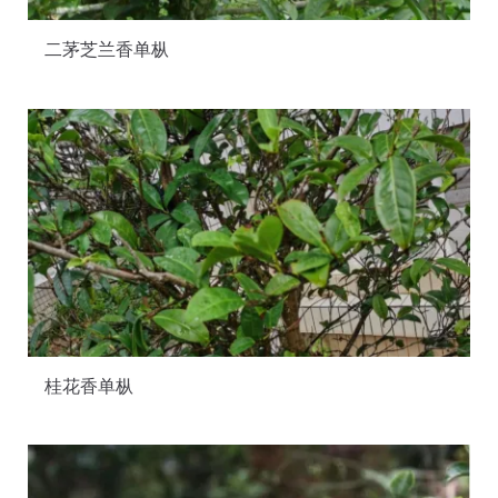
二茅芝兰香单枞
桂花香单枞