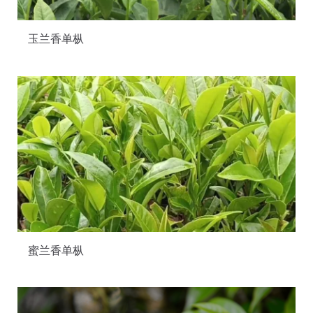
玉兰香单枞
蜜兰香单枞