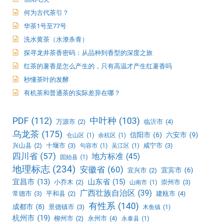
何为古代茶引？
华茶1号至77号
洗水黄茶（水潦杀青）
探寻龙井茶香密码：从品种到香型的深度之旅
红茶的薯香是怎么产生的，只有高温才产生红薯香吗
秒懂茶叶的发酵
有机茶和普通茶的实际差异在哪？
PDF
(112)
中叶种
(103)
万源市
(2)
临沂市
(4)
乌龙茶
(175)
信阳市
(6)
六安市
(9)
仓山区
(1)
余杭区
(1)
兴山县
(2)
十堰市
(3)
咸宁市
(3)
句容市
(1)
吴江区
(1)
四川省
(57)
地方标准
(45)
固始县
(1)
地理标志
(234)
安徽省
(60)
宜宾市
(6)
宜兴市
(2)
宜昌市
(13)
山东省
(15)
小乔木
(2)
崇州市
(3)
山南市
(1)
广西壮族自治区
(39)
常德市
(3)
平和县
(2)
建瓯市
(4)
有性系
(140)
成都市
(8)
景德镇市
(3)
木鱼镇
(1)
杭州市
(19)
柳州市
(2)
永州市
(4)
永泰县
(1)