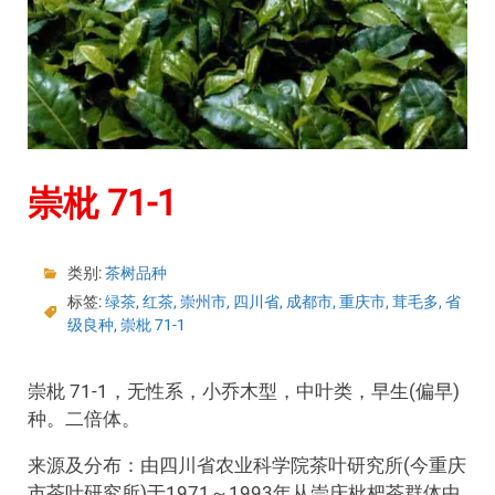
崇枇 71-1
类别:
茶树品种
标签:
绿茶
,
红茶
,
崇州市
,
四川省
,
成都市
,
重庆市
,
茸毛多
,
省
级良种
,
崇枇 71-1
崇枇 71-1，无性系，小乔木型，中叶类，早生(偏早)
种。二倍体。
来源及分布：由四川省农业科学院茶叶研究所(今重庆
市茶叶研究所)于1971～1993年从崇庆枇杷茶群体中