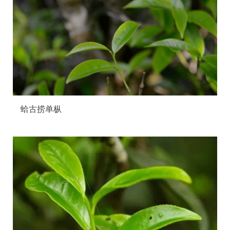
蛤古捞单枞