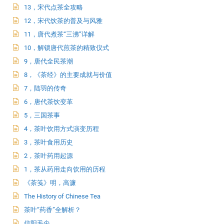
13，宋代点茶全攻略
12，宋代饮茶的普及与风雅
11，唐代煮茶“三沸”详解
10，解锁唐代煎茶的精致仪式
9，唐代全民茶潮
8，《茶经》的主要成就与价值
7，陆羽的传奇
6，唐代茶饮变革
5，三国茶事
4，茶叶饮用方式演变历程
3，茶叶食用历史
2，茶叶药用起源
1，茶从药用走向饮用的历程
《茶笺》明，高濂
The History of Chinese Tea
茶叶“药香”全解析？
信阳毛尖