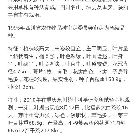
采用单株育种法育成。四川名山、珙县及重庆、陕西
等省市有栽培。
1995年四川省农作物品种审定委员会审定为省级品
种。
特征：植株较高大，树姿较直立，主干明显。叶片呈
上斜状着生，椭圆形，叶色深绿，叶面隆起，叶身
平，叶缘平，叶尖渐尖，叶齿中，叶质较硬。花冠直
径4.7cm，萼片5枚、有毛，花瓣白色、7瓣，子房茸
毛多，花柱3浅裂。结实性弱，种子百粒重150.9g，
种径1.3cm。
特性：2010年在重庆永川茶叶科学研究所试验基地观
测，一芽二叶期出现在3月17日，比福鼎大白茶晚15
天。芽叶生育力强，绿色，较肥状，茸毛多，一芽三
叶百芽重68.5g。产量高，4~9龄茶树的茶园平均每
667m2产干茶297.8kg。