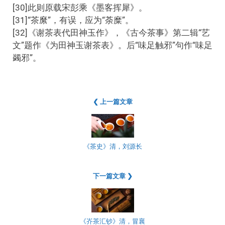
[30]此则原载宋彭乘《墨客挥犀》。
[31]“茶縻”，有误，应为“荼糜”。
[32]《谢茶表代田神玉作》，《古今茶事》第二辑“艺
文”题作《为田神玉谢茶表》。后“味足触邪”句作“味足
蠲邪”。
❮ 上一篇文章
《茶史》清，刘源长
下一篇文章 ❯
《岕茶汇钞》清，冒襄