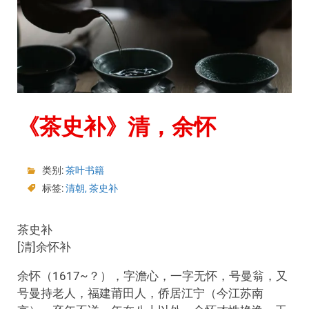
《茶史补》清，余怀
类别:
茶叶书籍
标签:
清朝
,
茶史补
茶史补
[清]余怀补
余怀（1617~？），字澹心，一字无怀，号曼翁，又
号曼持老人，福建莆田人，侨居江宁（今江苏南