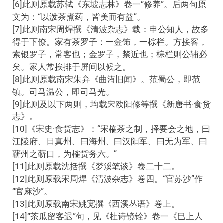
[6]此则原载苏轼《东坡志林》卷一“修养”。后两句原
文为：“以泼茶煮药，皆美而有益”。
[7]此则南宋周焊撰《清波杂志》载：申公知人，故多
得于下僚。家有茶罗子：一金饰，一棕栏。方接客，
索银罗子，常客也；金罗子，禁近也；棕栏则公辅必
矣。家人常挨排于屏间以候之。
[8]此则原载南宋朱弁《曲洧旧闻》。范蜀公，即范
镇。司马温公，即司马光。
[9]此则及以下两则，均载宋欧阳修等撰《新唐书·食货
志》。
[10]《宋史·食货志》：“宋榷茶之制，择要会之地，曰
江陵府、日真州、曰海州、曰汉阳军、曰无为军、曰
蕲州之蕲口，为榷货务六。”
[11]此则原载沈括撰《梦溪笔谈》卷二十二。
[12]此则原载宋周焊《清波杂志》卷四。“官苏沙”作
“官麻沙”。
[13]此则原载南宋姚宽撰《西溪丛语》卷上。
[14]“茶瓜留客迟”句，见《杜诗镜铨》卷一《巳上人