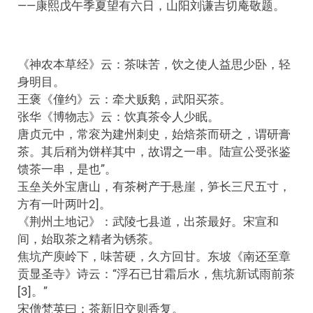
——康熙戊午季夏望有六日，山阳刘谦吉切庵敬题。
《神农本草经》云：茶味苦，饮之使人益思少卧，轻
身明目。
王褒《僮约》云：牵犬贩鹅，武阳买茶。
张华《博物志》云：饮真茶令人少眠。
唐贞元中，常衮为建州刺史，始焙茶而研之，谓研膏
茶。其后稍为饼样其中，故谓之一串。陆宣公受张鉴
馈茶一串，是也”。
玉垒关外宝唐山，有茶树产于悬崖，笋长三尺五寸，
方有一叶两叶2]。
《荆州土地记》：武陵七县道，出茶最好。宋宣和
间，始取茶之精者为锈茶。
焦坑产庾岭下，味苦硬，久方回甘。东坡《南还至章
贡显圣寺》诗云：“浮石已甘霜后水，焦坑新试雨前茶
[3]。”
宋僧梵英曰：茶新旧交则香复。