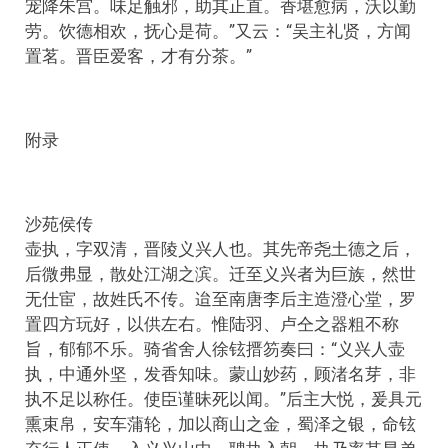
宠降朱宫。味足触邪，助其正直。香堪愈病，沃以勤
劳。饮德相欢，抚心是荷。”又云：“吴主礼贤，方闻
置茗。晋臣爱客，才有分茶。”
附录
沙苑侯传
壶执，字双清，晋陵义兴人也。其先帝尧土德之后，
后微弗显，散处江湖之滨。迁至义兴者为巨族，然世
无仕宦，故姓氏不传。迨至南唐李后主造澄心堂，罗
置四方玩好，以供左右。惟陆羽、卢仝之器粗不称
旨，郁郁不乐。骑省舍人徐铉搢笏奏曰：“义兴人壶
执，中通外坚，发香知味。蒙山妙药，顾渚名芽，非
执不足以称任。使臣谨昧死以闻。”后主大悦，爰具元
熏束帛，安车蒲轮，加以商山之金，蜀泽之银，命铉