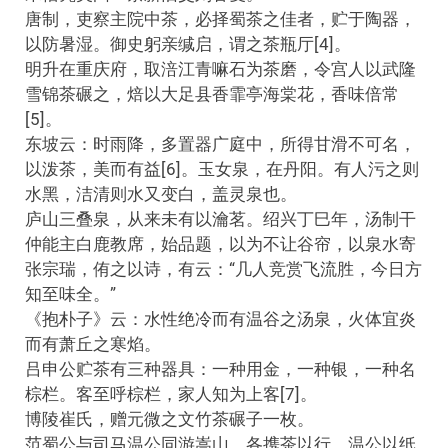
唐制，吏察主院中茶，必择蜀茶之佳者，贮于陶器，
以防暑湿。御史躬亲缄启，谓之茶瓶厅[4]。
明升在重庆府，取涪江青嘛石为茶磨，令宫人以武隆
雪锦茶碾之，焙以大足县香霏亭海棠花，香味倍常
[5]。
东坡云：时雨降，多置器广庭中，所得甘滑不可名，
以泼茶，美而有益[6]。玉女泉，在丹阳。有人污之则
水黑，洁清则水又变白，盖灵泉也。
庐山三叠泉，从来未有以瀹茗。绍兴丁巳年，汤制干
仲能主白鹿教席，始品题，以为不让谷帘，以泉水寄
张宗瑞，侑之以诗，有云：“几人竞赏飞流胜，今日方
知至味全。”
《抱朴子》云：水性绝冷而有温谷之汤泉，火体宜炎
而有萧丘之寒焰。
吕申公贮茶有三种器具：一种用金，一种银，一种名
棕栏。客至呼棕栏，家人知为上客[7]。
博陵崔氏，赠元微之文竹茶碾子一枚。
范蜀公与司马温公同游嵩山，各携茶以行。温公以纸