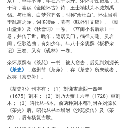
京），卒年不详，年在八十以外。余怀才性艳逸，工
于诗，尝赋《金陵怀古》诗，王士祯以为不减刘禹
锡。与杜溶、白梦鼐齐名，时称“余杜白”。怀生当明
季乱离之际，词多凄丽，著有《味外轩文稿》、《研
山堂集》及《秋雪词》一卷、《宫闺小名后录》一
卷，并传于世。晚年，隐居吴门，徜徉支硎、灵岩
间，征歌选曲，有如少年。年八十余犹撰《板桥杂
记》三卷。又有《砚林》一卷。
余怀原撰有《茶苑》一书，被人窃去，后见到刘源长
《茶史》
，遂删节《茶苑》，存《茶史》所未载者，
故称《茶史补》。
《茶史补》刊本有：（1）刘谦吉康熙十四年
（1675）刻本；（2）刘乃大雍正六年（1728）重刻
本；（3）昭代丛书本。前两种刻本都刊附在刘源长
《茶史》后。昭代丛书本增附《沙苑侯传》及《茶
赞》，后有杨复吉跋。