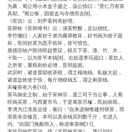
为裹，蜀公用小木盒子盛之，温公惊曰：“景仁乃有茶
具耶。”蜀公惭，因留盒与寺僧而去[8]。
《世说》云：刘尹茗柯有妙理。
苏舜钦《答韩维书》云：渚茶野酿，足以销忧。
李竹懒曰：人家好子弟为庸师教坏，好书画为俗子题
坏，世间好茶为恶手焙坏，皆可惜也。
唐德宗纳户部侍郎赵赞议，税天下茶、漆、竹、木，
十取一，以为常平本钱[9]。右拾遗李珏疏曰：茗饮人
之所资，重税则价必增，贫弱益困。
武宗时，诸道置邸收茶税，谓之榻地钱。私贩大起，
诸道盐铁使于惊，每斤增税钱五，谓之剩茶钱。
宋榷茶有六务[10]。
茶马御史之制，始于宋神宗，遣三司干当公事，入蜀
经画买茶，与西夏市马，于是蜀茶尽榷，民始病焉。
李溥为江淮发运使，奏曰：“自来进御惟建州饼茶，而
浙茶未尝修贡。本司以羡余钱买到数千斤，乞进入
内。”自国门挽船而入，称进奉茶纲[11]。
宋许启仲官苏沙，得《北苑修贡录》，序以刊行