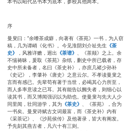
本书以昭代丛书本为底本，参校其他两本。
序
曼叟曰：“余嗜茶成癖，向著有《茶苑》一书，为人窃
稿，几为谭峭《化书》。今见淮阴刘介祉先生
《茶
史》
，风雅详赡，迥出
《茶谱》
、《茶颠》之上。余
不惴祷昧，爰取《茶苑》杂纸，删史中所已载者，存
史中所未备者，名曰《茶史补》，亦庶几褚少孙补
《史记》，李肇补《唐史》之意云尔。不孝读曼叟之
言而有感已。先辈苟有著于当世，必竭其心力所至，
而人多率意读之已耳。其有能告以阙失者，则细心以
读其书，而又博闻强识以为助也。使曼叟与先大人少
同里闻，壮同游学，其为
《茶史》
、《茶苑》，合为
一书矣。曼叟诗赋古文词最富，而《茶史补》内有
《采茶记》、《沙苑侯传》及他著录，皆大有阐发。
予先刻其燕古者，凡六十有三则。