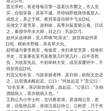
致之[25]。
晋元帝时，有老母每旦擎一器茗往市鬻之，市人竞
买，自朝至暮，其茶不减。所得钱即散路傍孤贫人。
或怪之，系之于狱。夜持茶器自狱中飞去[26]。
吴僧文了善烹茶，游荆南，高季兴延置紫云庵。日试
之，奏授华亭水大师，目之曰：乳妖[27]。
赵州从谂禅师，见人即唤“吃茶去”。故世称赵州茶
[28]。棋称木野狐，茶名草大虫。
赵明诚与妻李易安，每饭罢，坐归来堂烹茶，指堆积
书史，言某事在某书某卷第几叶第几行，以中否胜
负，为饮茶先后。中则举杯大笑，或至茶覆怀中，不
得饮而起[29]。
刘贡父知长安，与妓茶娇者狎。及归朝，欧阳文忠迓
之，以宿酒未醒起迟。公曰：“何故起迟？”贡父曰：
“自长安来，亲识留饮病酒，故起迟。”公笑曰：“非独
酒能病人，茶亦能病人也。”
王荆公为小学士时，尝访蔡君谟。君谟闻公至，甚
喜，自取绝品茶，亲涤注器以待公。公称赏，乃于夹