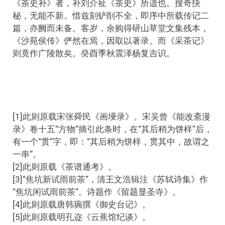
《茶史补》者，补刘介祉《茶史》所遗也。搜奇抉
秘，无能不新。惜兹刻铲削不全，即序中所载传记二
篇，亦阙而未备。客岁，余购得研山草堂文集残本，
《沙苑侯传》俨然在焉，因取以著录。而《采茶记》
则竟作广陵散矣。癸酉季秋震泽杨复吉识。
[1]此则原载宋张舜民《画墁录》。宋吴曾《能改斋漫
录》卷十五“方物”摘引此条时，在“其后稍为饼样”后，
有一个“贯”字，即：“其后稍为饼样，贯其中，故谓之
一串”。
[2]此则原载《茶谱通考》。
[3]“焦坑新试雨前茶”，清王文浩辑注《苏轼诗集》作
“焦坑闲试雨前茶”。诗题作《留题显圣寺》。
[4]此则原载唐韩琬撰《御史台记》。
[5]此则原载明孔迩《云蕉馆纪谈》。