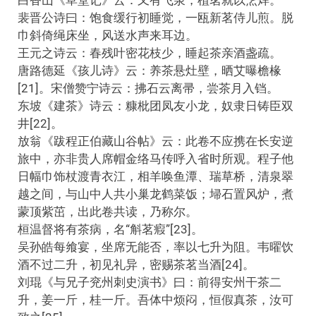
裴晋公诗曰：饱食缓行初睡觉，一瓯新茗侍儿煎。脱
巾斜倚绳床坐，风送水声来耳边。
王元之诗云：春残叶密花枝少，睡起茶亲酒盏疏。
唐路德延《孩儿诗》云：养茶悬灶壁，晒艾曝檐椽
[21]。宋僧赞宁诗云：拂石云离帚，尝茶月入铛。
东坡《建茶》诗云：糠枇团凤友小龙，奴隶日铸臣双
井[22]。
放翁《跋程正伯藏山谷帖》云：此卷不应携在长安逆
旅中，亦非贵人席帽金络马传呼入省时所观。程子他
日幅巾饰杖渡青衣江，相羊唤鱼潭、瑞草桥，清泉翠
越之间，与山中人共小巢龙鹤菜饭；埽石置风炉，煮
蒙顶紫茁，出此卷共读，乃称尔。
桓温督将有茶病，名“斛茗瘕”[23]。
吴孙皓每飨宴，坐席无能否，率以七升为阻。韦曜饮
酒不过二升，初见礼异，密赐茶茗当酒[24]。
刘琨《与兄子兖州刺史演书》曰：前得安州干茶二
升，姜一斤，桂一斤。吾体中烦闷，恒假真茶，汝可