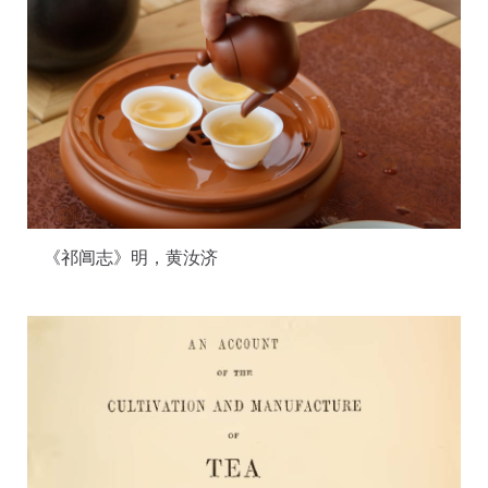
《祁阊志》明，黄汝济