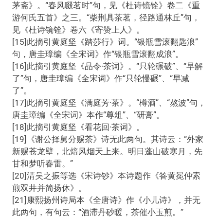
茅斋》。“春风啜茗时”句，见《杜诗镜铨》卷二《重
游何氏五首》之三。“柴荆具茶茗，径路通林丘”句，
见《杜诗镜铨》卷六《寄赞上人》。
[15]此摘引黄庭坚《踏莎行》词。“银瓶雪滚翻匙浪”
句，唐圭璋编《全宋词》作“银瓶雪滚翻成浪”。
[16]此摘引黄庭坚《品令·茶词》。“只轮碾破”、“早解
了”句，唐圭璋编《全宋词》作“只轮慢碾”、“早减
了”。
[17]此摘引黄庭坚《满庭芳·茶》。“樽酒”、“熬波”句，
唐圭璋编《全宋词》本作“尊俎”、“研膏”。
[18]此摘引黄庭坚《看花回·茶词》。
[19]《谢公择舅分赐茶》诗无此两句。其诗云：“外家
新赐苍龙壁，北焙风烟天上来。明日蓬山破寒月，先
甘和梦听春雷。”
[20]清吴之振等选《宋诗钞》本诗题作《答黄冕仲索
煎双井并简扬休》。
[21]康熙扬州诗局本《全唐诗》作《小儿诗》，并无
此两句，有句云：“酒滞丹砂暖，茶催小玉煎。”