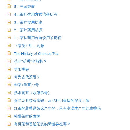
5，三国茶事
4，茶叶饮用方式演变历程
3，茶叶食用历史
2，茶叶药用起源
1，茶从药用走向饮用的历程
《茶笺》明，高濂
The History of Chinese Tea
茶叶“药香”全解析？
信阳毛尖
何为古代茶引？
华茶1号至77号
洗水黄茶（水潦杀青）
探寻龙井茶香密码：从品种到香型的深度之旅
红茶的薯香是怎么产生的，只有高温才产生红薯香吗
秒懂茶叶的发酵
有机茶和普通茶的实际差异在哪？