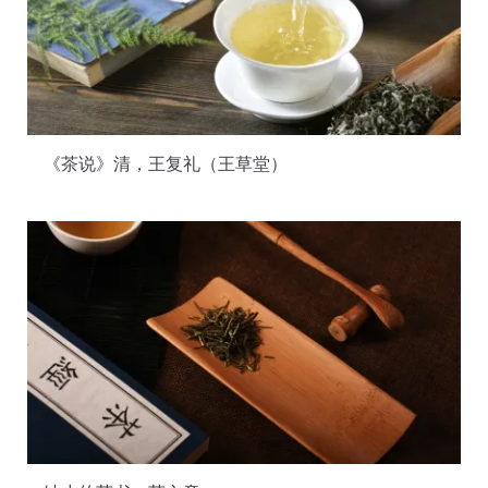
《茶说》清，王复礼（王草堂）