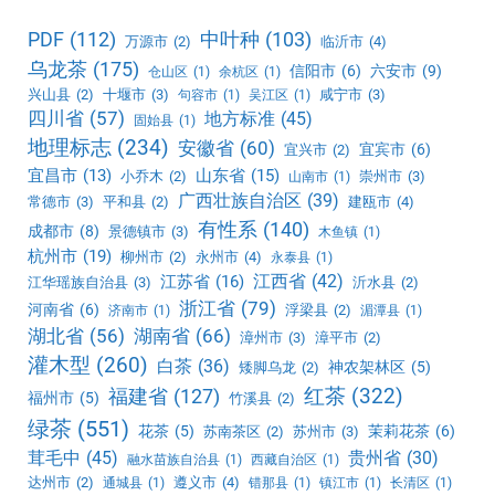
PDF
(112)
中叶种
(103)
万源市
(2)
临沂市
(4)
乌龙茶
(175)
信阳市
(6)
六安市
(9)
仓山区
(1)
余杭区
(1)
兴山县
(2)
十堰市
(3)
咸宁市
(3)
句容市
(1)
吴江区
(1)
四川省
(57)
地方标准
(45)
固始县
(1)
地理标志
(234)
安徽省
(60)
宜宾市
(6)
宜兴市
(2)
宜昌市
(13)
山东省
(15)
小乔木
(2)
崇州市
(3)
山南市
(1)
广西壮族自治区
(39)
常德市
(3)
平和县
(2)
建瓯市
(4)
有性系
(140)
成都市
(8)
景德镇市
(3)
木鱼镇
(1)
杭州市
(19)
柳州市
(2)
永州市
(4)
永泰县
(1)
江西省
(42)
江苏省
(16)
江华瑶族自治县
(3)
沂水县
(2)
浙江省
(79)
河南省
(6)
浮梁县
(2)
济南市
(1)
湄潭县
(1)
湖北省
(56)
湖南省
(66)
漳州市
(3)
漳平市
(2)
灌木型
(260)
白茶
(36)
神农架林区
(5)
矮脚乌龙
(2)
红茶
(322)
福建省
(127)
福州市
(5)
竹溪县
(2)
绿茶
(551)
花茶
(5)
茉莉花茶
(6)
苏南茶区
(2)
苏州市
(3)
茸毛中
(45)
贵州省
(30)
融水苗族自治县
(1)
西藏自治区
(1)
达州市
(2)
遵义市
(4)
通城县
(1)
错那县
(1)
镇江市
(1)
长清区
(1)