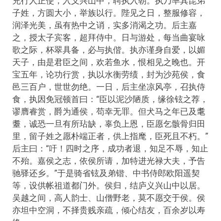
充行人正使，入义兴山中，聘执入朝。执乃率其昆弟
子姓，方圆大小，举族以行。陛见之日，整服修容，
润泽光美，虽有热中之诮，实多消渴之功。后主嘉
之，授太子宾客，超拜侍中。日与游处，每当曲宴咏
歌之际，杯翠具备，必与执偕。执亦谨身自爱，以媚
天子，由是君臣之间，欢若鱼水，恨相见之晚也。开
宝五年，论功行赏，执以水衡劳绩，封为沙苑侯，食
邑三百户，世世勿绝。一日，后主坐凉风亭，召执侍
食，执因免冠顿首曰：“臣以泥沙陋质，缘徐铉之荐，
谬膺睿赏，爵为通侯，苟幸无罪。但犬马之年已及耄
耋，诚恐一旦有所玷缺，辜负上恩，臣愿乞骸骨归田
里，留子姓之愿朴端正者，供上指麾，臣死且不朽。”
后主曰：“吁！四时之序，成功者退，知足不辱，知止
不殆。嘉侯之志，依侯所请，加特进光禄大夫，予告
驰驿还乡。”于是骑省铉及弟锴、中书侍郎欧阳遥契
等，设供帐祖道都门外。侯归，结庐义兴山中以居。
吴越之间，高人韵士、山僧野老，莫不愿交于侯。侯
亦坦中空洞，不择贵贱亲疏，倾心结友，百余岁以寿