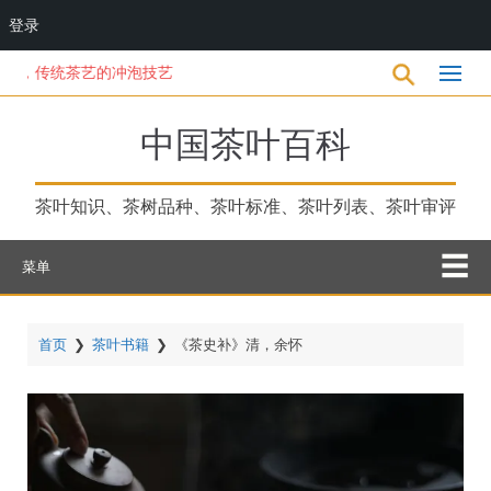
登录
跳
传统茶艺的冲泡技艺
转
到
主
中国茶叶百科
要
内
容
茶叶知识、茶树品种、茶叶标准、茶叶列表、茶叶审评
菜单
首页
❯
茶叶书籍
❯
《茶史补》清，余怀