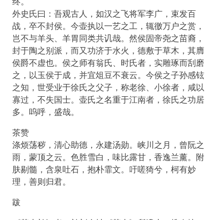
终。
外史氏曰：吾观古人，如汉之飞将军李广，束发百
战，卒不封侯。今壶执以一艺之工，辄徼万户之赏，
岂不与羊头、羊胃同类共讥哉。然侯固帝尧之苗裔，
封于陶之别派，而又功济于水火，德敷于草木，其膺
侯爵不虚也。侯之师有翁氏、时氏者，实雕琢而刮磨
之，以玉侯于成，并宜俎豆不衰云。今侯之子孙感铉
之知，世受业于徐氏之父子，称老徐、小徐者，咸以
寡过，不失国士。壶氏之名重于江南者，徐氏之功居
多。呜呼，盛哉。
茶赞
涤烦荡秽，清心助德，永建汤勋。峡川之月，曾阮之
雨，蒙顶之云。色胜雪白，味比露甘，香逸兰薰。附
肤剔髓，含泉吐石，抱朴霏文。吁嗟猗兮，柯有妙
理，善则归君。
跋