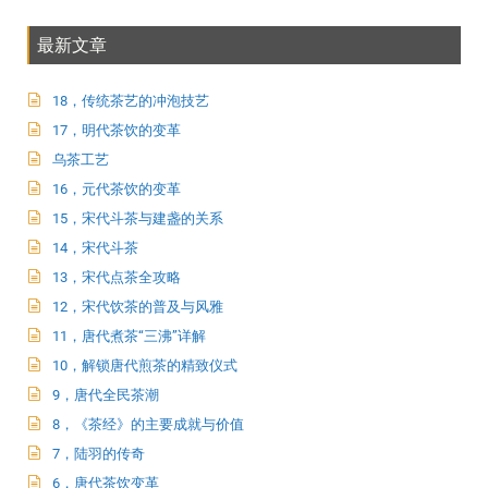
最新文章
18，传统茶艺的冲泡技艺
17，明代茶饮的变革
乌茶工艺
16，元代茶饮的变革
15，宋代斗茶与建盏的关系
14，宋代斗茶
13，宋代点茶全攻略
12，宋代饮茶的普及与风雅
11，唐代煮茶“三沸”详解
10，解锁唐代煎茶的精致仪式
9，唐代全民茶潮
8，《茶经》的主要成就与价值
7，陆羽的传奇
6，唐代茶饮变革