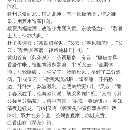
[12]。
建州龙焙面北，谓之北苑，有一泉极清淡，谓之御
泉，用其水造茶[13]。
蔡襄为福建漕，改造小龙团入贡。东坡怪之曰：“君谟
士人，何亦为此。”
杜子美诗云：“茶瓜留客迟。”又云：“春风啜茗时。”又
云：“柴荆具茶茗，径路通林丘[14]。”
黄山谷有《煎茶赋》，茶词最多，有云：“碾破春风，
香凝午帐，银瓶雪滚翻匙浪。”[15]又云：“金渠体
净，只轮碾破，玉尘光莹。汤响松风，早解了二分酒
病。”[16]又云：“樽酒风流战胜，降春睡，开拓愁
边。纤纤捧，熬波溅乳，金缕鹧鸪斑17]。”又云：“香
引春风在手，似粤岭闽溪，初采盈掬[18]。”又有《谢
公择舅分赐茶》，诗中有云：“拚洗一春汤饼睡，亦知
清夜起蛟龙。”[19]又有《答黄冕仲索煎双井茶》诗
[20]。双井在分宁县，茶属鲁直家，亦以充贡。
白香山有《琴茶》诗。
白香山《草堂记》云：又有飞泉，植茗就以烹焊。