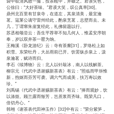
袋中取清风散一撮，投茶瓯中，并啜之。君谟失色，
公徐曰：“大好茶味。”君谟大笑，叹公真率[30]。
鼎州北百里有甘泉寺，在道左，其泉清美，最宜瀹
茗。寇莱公谪守雷州经此，酌泉烹茗，志壁而去。未
几，丁谓窜朱崖复经此，礼佛留题以行。
苏丞相颂尝云：吾生平荐举不知几何人，惟孟安序朝
奉，岁以双井茶一罂为饷。
王梅溪《卧龙游纪》云：寺有茶縻[31]，罗络松上如
积雪。东荣牡丹，大丛雨前已开。饮罢纵步泉上，汲
泉瀹茗，赋诗而归。
李石《续博物》云：北人以针敲冰，南人以线解茶。
柳宗元《代武中丞谢赐新茶表》有云：“照临而甲坼惟
新，煦妪而芬芳可袭。调六气而成美，扶万寿以效
珍。”
刘禹锡《代武中丞谢赐新茶表》有云：“捧而观妙，饮
以涤烦。顾兰露而惭芳，岂蔗浆而齐味。既荣凡口，
倍切丹心。”
韩翊《谢茶表代田神玉作》[32]中有云：“荣分紫笋，