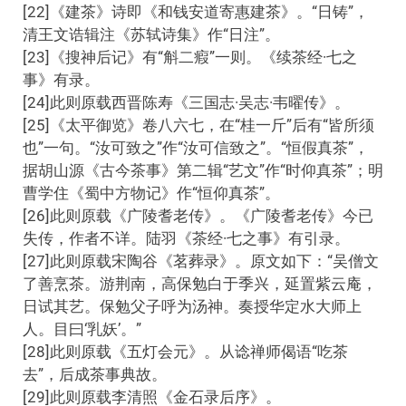
[22]《建茶》诗即《和钱安道寄惠建茶》。“日铸”，
清王文诰辑注《苏轼诗集》作“日注”。
[23]《搜神后记》有“斛二瘕”一则。《续茶经·七之
事》有录。
[24]此则原载西晋陈寿《三国志·吴志·韦曜传》。
[25]《太平御览》卷八六七，在“桂一斤”后有“皆所须
也”一句。“汝可致之”作“汝可信致之”。“恒假真茶”，
据胡山源《古今茶事》第二辑“艺文”作“时仰真茶”；明
曹学住《蜀中方物记》作“恒仰真茶”。
[26]此则原载《广陵耆老传》。《广陵耆老传》今已
失传，作者不详。陆羽《茶经·七之事》有引录。
[27]此则原载宋陶谷《茗葬录》。原文如下：“吴僧文
了善烹茶。游荆南，高保勉白于季兴，延置紫云庵，
日试其艺。保勉父子呼为汤神。奏授华定水大师上
人。目曰‘乳妖’。”
[28]此则原载《五灯会元》。从谂禅师偈语“吃茶
去”，后成茶事典故。
[29]此则原载李清照《金石录后序》。