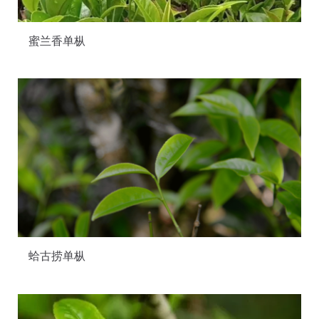
蜜兰香单枞
蛤古捞单枞