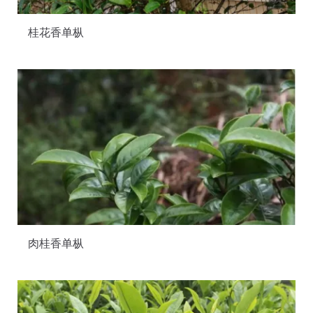
桂花香单枞
肉桂香单枞