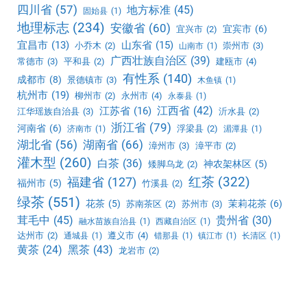
四川省
(57)
地方标准
(45)
固始县
(1)
地理标志
(234)
安徽省
(60)
宜宾市
(6)
宜兴市
(2)
宜昌市
(13)
山东省
(15)
小乔木
(2)
崇州市
(3)
山南市
(1)
广西壮族自治区
(39)
常德市
(3)
平和县
(2)
建瓯市
(4)
有性系
(140)
成都市
(8)
景德镇市
(3)
木鱼镇
(1)
杭州市
(19)
柳州市
(2)
永州市
(4)
永泰县
(1)
江西省
(42)
江苏省
(16)
江华瑶族自治县
(3)
沂水县
(2)
浙江省
(79)
河南省
(6)
浮梁县
(2)
济南市
(1)
湄潭县
(1)
湖北省
(56)
湖南省
(66)
漳州市
(3)
漳平市
(2)
灌木型
(260)
白茶
(36)
神农架林区
(5)
矮脚乌龙
(2)
红茶
(322)
福建省
(127)
福州市
(5)
竹溪县
(2)
绿茶
(551)
花茶
(5)
茉莉花茶
(6)
苏南茶区
(2)
苏州市
(3)
茸毛中
(45)
贵州省
(30)
融水苗族自治县
(1)
西藏自治区
(1)
达州市
(2)
遵义市
(4)
通城县
(1)
错那县
(1)
镇江市
(1)
长清区
(1)
黑茶
(43)
黄茶
(24)
龙岩市
(2)