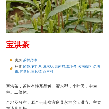
宝洪茶
类别:
茶树品种
标签:
绿茶
,
有性系
,
灌木型
,
云南省
,
茸毛多
,
云南茶区
,
昆明
市
,
宜良县
,
匡远镇
,
永丰村
宝洪茶，茶树有性系品种。灌木型，小叶类，中生
种。二倍体。
产地及分布：原产云南省宜良县永丰乡宝洪寺。主要
在该县栽培。