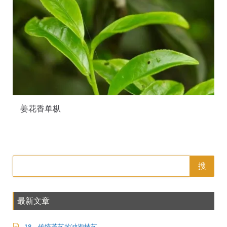
姜花香单枞
搜
最新文章
18，传统茶艺的冲泡技艺