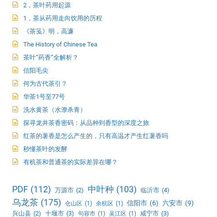
2，茶叶药用起源
1，茶从药用走向饮用的历程
《茶笺》明，高濂
The History of Chinese Tea
茶叶“药香”全解析？
信阳毛尖
何为古代茶引？
华茶1号至77号
洗水黄茶（水潦杀青）
探寻龙井茶香密码：从品种到香型的深度之旅
红茶的薯香是怎么产生的，只有高温才产生红薯香吗
秒懂茶叶的发酵
有机茶和普通茶的实际差异在哪？
PDF
(112)
中叶种
(103)
万源市
(2)
临沂市
(4)
乌龙茶
(175)
信阳市
(6)
六安市
(9)
仓山区
(1)
余杭区
(1)
兴山县
(2)
十堰市
(3)
咸宁市
(3)
句容市
(1)
吴江区
(1)