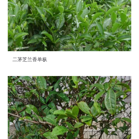
二茅芝兰香单枞