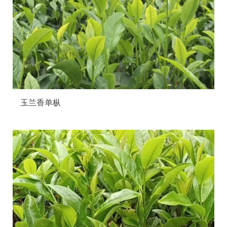
玉兰香单枞