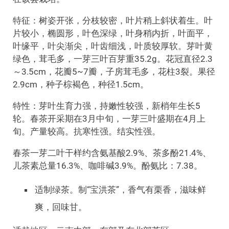
特征：树姿开张，分枝较密，叶片稍上斜状着生。叶
片较小，椭圆形，叶色深绿，叶身稍内折，叶面平，
叶缘平，叶尖渐尖，叶齿细浅，叶质较厚软。芽叶黄
绿色，茸毛多，一芽三叶百芽重35.2g。花冠直径2.3
～3.5cm，花瓣5~7瓣，子房茸毛多，花柱3裂。果径
2.9cm，种子棕褐色，种径1.5cm。
特性：芽叶生育力强，持嫩性较强，新梢年生长5
轮。春茶开采期在3月中旬，一芽三叶盛期在4月上
旬。产量较高。抗寒性强。结实性强。
春茶一芽二叶干样约含氨基酸2.9%、茶多酚21.4%、
儿茶素总量16.3%、咖啡碱3.9%。酚氨比：7.38。
适制绿茶。制“宝洪茶”，香气有栗香，滋味鲜
爽，回味甘。