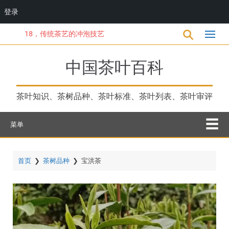
登录
跳
18，传统茶艺的冲泡技艺
转
到
主
中国茶叶百科
要
内
容
茶叶知识、茶树品种、茶叶标准、茶叶列表、茶叶审评
菜单
首页
❯
茶树品种
❯
宝洪茶