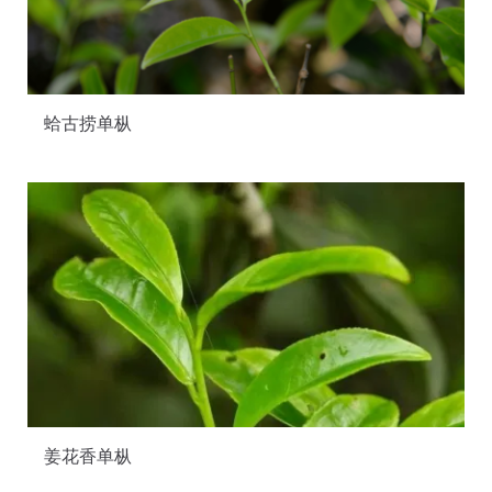
蛤古捞单枞
姜花香单枞