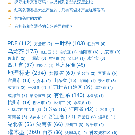
探寻龙井茶香密码：从品种到香型的深度之旅
红茶的薯香是怎么产生的，只有高温才产生红薯香吗
秒懂茶叶的发酵
有机茶和普通茶的实际差异在哪？
PDF
(112)
中叶种
(103)
万源市
(2)
临沂市
(4)
乌龙茶
(175)
信阳市
(6)
六安市
(9)
仓山区
(1)
余杭区
(1)
兴山县
(2)
十堰市
(3)
咸宁市
(3)
句容市
(1)
吴江区
(1)
四川省
(57)
地方标准
(45)
固始县
(1)
地理标志
(234)
安徽省
(60)
宜宾市
(6)
宜兴市
(2)
宜昌市
(13)
山东省
(15)
小乔木
(2)
崇州市
(3)
山南市
(1)
广西壮族自治区
(39)
常德市
(3)
平和县
(2)
建瓯市
(4)
有性系
(140)
成都市
(8)
景德镇市
(3)
木鱼镇
(1)
杭州市
(19)
柳州市
(2)
永州市
(4)
永泰县
(1)
江西省
(42)
江苏省
(16)
江华瑶族自治县
(3)
沂水县
(2)
浙江省
(79)
河南省
(6)
浮梁县
(2)
济南市
(1)
湄潭县
(1)
湖北省
(56)
湖南省
(66)
漳州市
(3)
漳平市
(2)
灌木型
(260)
白茶
(36)
神农架林区
(5)
矮脚乌龙
(2)