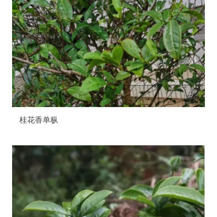
桂花香单枞