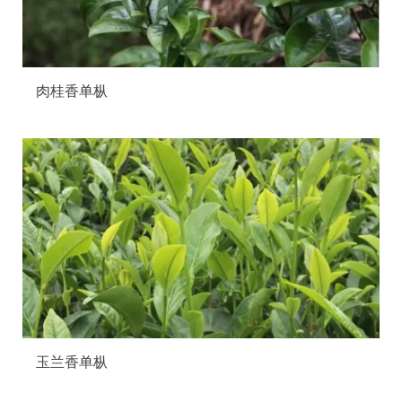
肉桂香单枞
玉兰香单枞