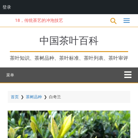
登录
跳
18，传统茶艺的冲泡技艺
转
到
主
中国茶叶百科
要
内
容
茶叶知识、茶树品种、茶叶标准、茶叶列表、茶叶审评
菜单
首页
❯
茶树品种
❯
白奇兰