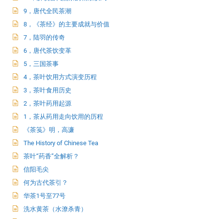
9，唐代全民茶潮
8，《茶经》的主要成就与价值
7，陆羽的传奇
6，唐代茶饮变革
5，三国茶事
4，茶叶饮用方式演变历程
3，茶叶食用历史
2，茶叶药用起源
1，茶从药用走向饮用的历程
《茶笺》明，高濂
The History of Chinese Tea
茶叶“药香”全解析？
信阳毛尖
何为古代茶引？
华茶1号至77号
洗水黄茶（水潦杀青）