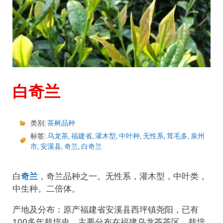
白奇兰
类别:
茶树品种
标签:
乌龙茶
,
福建省
,
灌木型
,
中叶种
,
无性系
,
茸毛多
,
泉州
市
,
安溪县
,
奇兰
,
白奇兰
白
奇兰
，奇兰品种之一。无性系，灌木型，中叶类，
中生种。二倍体。
产地及分布：原产福建省安溪县西坪镇尧阳，已有
100多年栽培史。主要分布在福建乌龙茶茶区，栽培