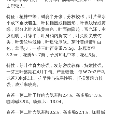
面积较大。
特征：植株中等，树姿半开张，分枝较稀，叶片呈水
平或下垂状着生。叶长椭圆或椭圆形，叶色浅绿或黄
绿，部分老叶边缘黄白色，叶面微隆起，富光泽，主
脉粗明，叶缘平，叶身稍内折或平，叶尖圆尖或钝
尖，叶齿较钝浅稀，叶质较厚软。芽叶黄绿带乳白
色，茸毛少，一芽三叶百芽重73.5g。花冠直径
3.3cm，花瓣6～7瓣，子房茸毛中等，花柱3裂。
特性：芽叶生育力较强，发芽密度较稀，持嫩性强。
一芽三叶盛期在4月中旬。产量较低，每667m2产乌
龙茶70kg以上。抗旱性与抗寒性强。扦插繁殖力较
强，成活率较高。
春茶一芽二叶干样约含氨基酸2.4%、茶多酚31.3%、
咖啡碱3.9%。酚氨比：13.04。
春茶一芽二叶含氨基酸3.2%，茶多酚22.1%，咖啡碱