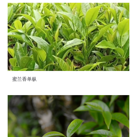
蜜兰香单枞