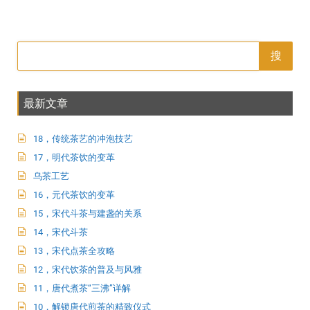
搜
最新文章
18，传统茶艺的冲泡技艺
17，明代茶饮的变革
乌茶工艺
16，元代茶饮的变革
15，宋代斗茶与建盏的关系
14，宋代斗茶
13，宋代点茶全攻略
12，宋代饮茶的普及与风雅
11，唐代煮茶“三沸”详解
10，解锁唐代煎茶的精致仪式