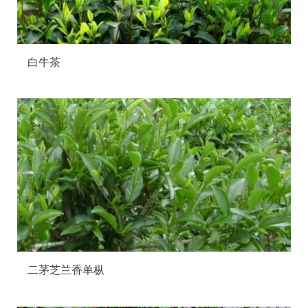
白牛茶
二茅芝兰香单枞