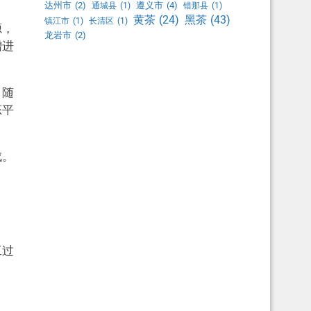
达州市
(2)
遵义市
(4)
通城县
(1)
错那县
(1)
黑茶
(43)
黄茶
(24)
镇江市
(1)
长清区
(1)
源，
龙岩市
(2)
增进
。随
态平
成。
工过