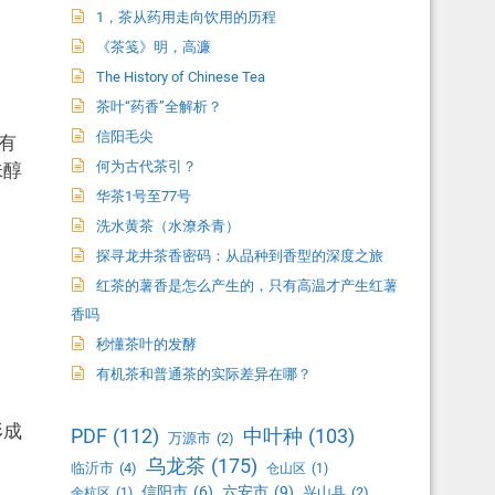
1，茶从药用走向饮用的历程
《茶笺》明，高濂
The History of Chinese Tea
茶叶“药香”全解析？
信阳毛尖
有
何为古代茶引？
味醇
华茶1号至77号
洗水黄茶（水潦杀青）
探寻龙井茶香密码：从品种到香型的深度之旅
红茶的薯香是怎么产生的，只有高温才产生红薯
香吗
秒懂茶叶的发酵
有机茶和普通茶的实际差异在哪？
形成
PDF
(112)
中叶种
(103)
万源市
(2)
乌龙茶
(175)
临沂市
(4)
仓山区
(1)
信阳市
(6)
六安市
(9)
兴山县
(2)
余杭区
(1)