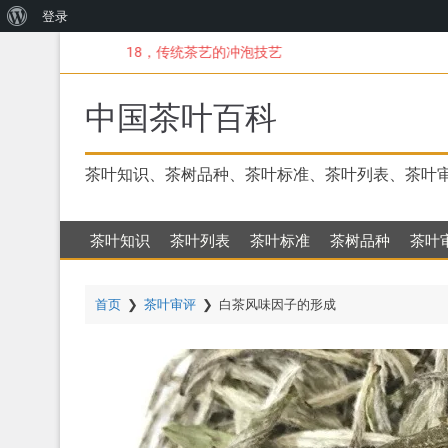
关
登录
跳
于
18，传统茶艺的冲泡技艺
转
WordPress
到
主
中国茶叶百科
要
内
容
茶叶知识、茶树品种、茶叶标准、茶叶列表、茶叶
茶叶知识
茶叶列表
茶叶标准
茶树品种
茶叶
首页
❯
茶叶审评
❯
白茶风味因子的形成