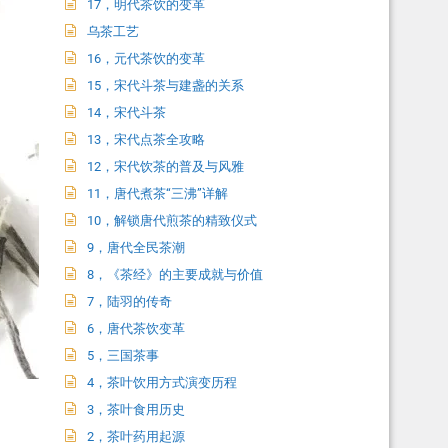
17，明代茶饮的变革
乌茶工艺
16，元代茶饮的变革
15，宋代斗茶与建盏的关系
14，宋代斗茶
13，宋代点茶全攻略
12，宋代饮茶的普及与风雅
11，唐代煮茶“三沸”详解
10，解锁唐代煎茶的精致仪式
9，唐代全民茶潮
8，《茶经》的主要成就与价值
7，陆羽的传奇
6，唐代茶饮变革
5，三国茶事
4，茶叶饮用方式演变历程
3，茶叶食用历史
2，茶叶药用起源