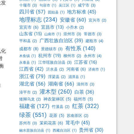
激发
十堰市
(3)
咸宁市
(3)
句容市
(1)
吴江区
(1)
四川省
(57)
地方标准
(45)
固始县
(1)
地理标志
(234)
安徽省
(60)
宜兴市
(2)
宜昌市
(13)
宜宾市
(6)
小乔木
(2)
山东省
(15)
崇州市
(3)
常德市
(3)
山南市
(1)
广西壮族自治区
(39)
平和县
(2)
建瓯市
(4)
有性系
(140)
成都市
(8)
景德镇市
(3)
氧化
杭州市
(19)
柳州市
(2)
永州市
(4)
木鱼镇
(1)
增
江苏省
(16)
江华瑶族自治县
(3)
永泰县
(1)
酶
江西省
(42)
河南省
(6)
沂水县
(2)
济南市
(1)
浙江省
(79)
浮梁县
(2)
湄潭县
(1)
湖北省
(56)
湖南省
(66)
漳州市
(3)
醇
灌木型
(260)
白茶
(36)
漳平市
(2)
神农架林区
(5)
福州市
(5)
矮脚乌龙
(2)
红茶
(322)
福建省
(127)
竹溪县
(2)
绿茶
(551)
花茶
(5)
苏南茶区
(2)
茸毛中
(45)
茉莉花茶
(6)
苏州市
(3)
贵州省
(30)
融水苗族自治县
(1)
西藏自治区
(1)