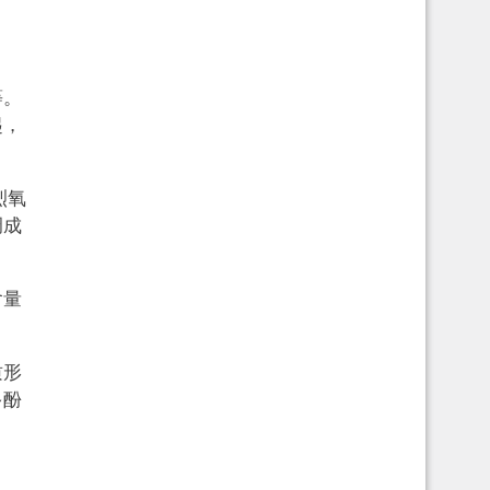
等。
起，
烈氧
调成
含量
质形
多酚