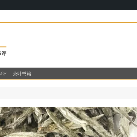
17，明代茶饮
审评
审评
茶叶书籍