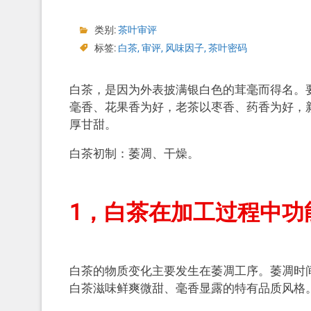
类别:
茶叶审评
标签:
白茶
,
审评
,
风味因子
,
茶叶密码
白茶，是因为外表披满银白色的茸毫而得名。要
毫香、花果香为好，老茶以枣香、药香为好，
厚甘甜。
白茶初制：萎凋、干燥。
1，白茶在加工过程中功
白茶的物质变化主要发生在萎凋工序。萎凋时
白茶滋味鲜爽微甜、毫香显露的特有品质风格