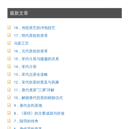
最新文章
18，传统茶艺的冲泡技艺
17，明代茶饮的变革
乌茶工艺
16，元代茶饮的变革
15，宋代斗茶与建盏的关系
14，宋代斗茶
13，宋代点茶全攻略
12，宋代饮茶的普及与风雅
11，唐代煮茶“三沸”详解
10，解锁唐代煎茶的精致仪式
9，唐代全民茶潮
8，《茶经》的主要成就与价值
7，陆羽的传奇
6，唐代茶饮变革