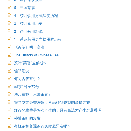
5，三国茶事
4，茶叶饮用方式演变历程
3，茶叶食用历史
2，茶叶药用起源
1，茶从药用走向饮用的历程
《茶笺》明，高濂
The History of Chinese Tea
茶叶“药香”全解析？
信阳毛尖
何为古代茶引？
华茶1号至77号
洗水黄茶（水潦杀青）
探寻龙井茶香密码：从品种到香型的深度之旅
红茶的薯香是怎么产生的，只有高温才产生红薯香吗
秒懂茶叶的发酵
有机茶和普通茶的实际差异在哪？