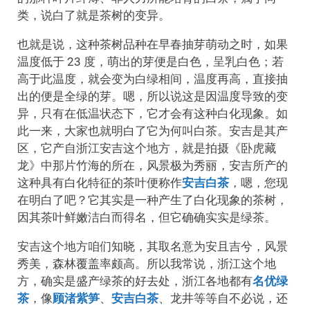
类，说白了就是茶树的变异。
也就是说，这种茶树品种在早春抽芽萌动之时，如果
温度低于 23 度，萌出的芽便是白色，呈乳白色；若
高于此温度，就会变为白绿相间，温度再高，直接抽
出的便是全绿的芽。嗯，所以说这是因温度导致的变
异，只有在低温状态下，它才会有这种白化现象。如
此一来，大家也就明白了它为何叫白茶。安吉是其产
区，它产自浙江安吉这个地方，就是拍摄《卧虎藏
龙》中那片竹海的所在，风景极为秀丽，安吉所产的
这种具有白化特征的茶叶便称作
安吉白茶
，嗯，您现
在明白了吧？它其实是一种产生了白化现象的茶树，
因其茶叶鲜嫩洁白而得名，但它确确实实是绿茶。
安吉这个地方咱们知晓，其取名意为安且吉兮，风景
秀美，森林覆盖率颇高。所以我常说，浙江这个地
方，确实是盛产绿茶的好去处，浙江各地都有
名优绿
茶
，像
顾渚紫笋
、
安吉白茶
、龙井等等自不必说，还