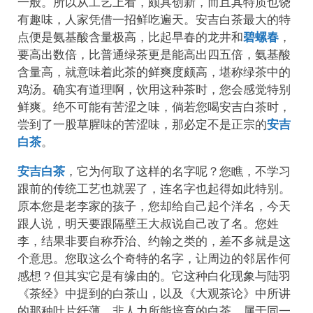
一般。所以从工艺上看，颇具创新，而且其特质也饶
有趣味，人家凭借一招鲜吃遍天。安吉白茶最大的特
点便是氨基酸含量极高，比起早春的龙井和
碧螺春
，
要高出数倍，比普通绿茶更是能高出四五倍，氨基酸
含量高，就意味着此茶的鲜爽度颇高，堪称绿茶中的
鸡汤。确实有道理啊，饮用这种茶时，您会感觉特别
鲜爽。绝不可能有苦涩之味，倘若您喝安吉白茶时，
尝到了一股草腥味的苦涩味，那必定不是正宗的
安吉
白茶
。
安吉白茶
，它为何取了这样的名字呢？您瞧，不学习
跟前的传统工艺也就罢了，连名字也起得如此特别。
原本您是老李家的孩子，您却给自己起个洋名，今天
跟人说，明天要跟隔壁王大叔说自己改了名。您姓
李，结果非要自称乔治、约翰之类的，差不多就是这
个意思。您取这么个奇特的名字，让周边的邻居作何
感想？但其实它是有缘由的。它这种白化现象与陆羽
《茶经》中提到的白茶山，以及《大观茶论》中所讲
的那种叶片纤薄、非人力所能培育的白茶，属于同一