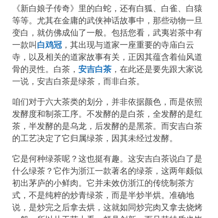
《新白娘子传奇》里的白蛇，还有白狐、白雀、白猿
等等。尤其在金庸的武侠神话故事中，那些动物一旦
变白，就仿佛成仙了一般。包括您看，武夷岩茶中有
一款叫
白鸡冠
，其出现与道家一座重要的寺庙白云
寺，以及相关的道家故事有关，正因其蕴含着仙风道
骨的灵性。白茶，
安吉白茶
，在此还是要先跟大家说
一说，安吉白茶是绿茶，而非白茶。
咱们对于六大茶类的划分，并非依据颜色，而是依照
发酵度和制茶工序。不发酵的是白茶，全发酵的是红
茶，半发酵的是乌龙，后发酵的是黑茶。而安吉白茶
的工艺决定了它归属绿茶，因其未经过发酵。
它是何种绿茶呢？这也挺有趣。这安吉白茶说白了是
什么绿茶？它作为浙江一款著名的绿茶，这两年颇似
初出茅庐的小鲜肉。它并未效仿浙江的传统制茶方
式，不是纯粹的炒青绿茶，而是半炒半烘。准确地
说，是炒完之后拿去烘，这就如同炒完肉又拿去烧烤