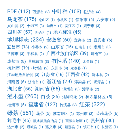
PDF
(112)
中叶种
(103)
万源市
(2)
临沂市
(4)
乌龙茶
(175)
信阳市
(6)
六安市
(9)
仓山区
(1)
余杭区
(1)
兴山县
(2)
十堰市
(3)
咸宁市
(3)
句容市
(1)
吴江区
(1)
四川省
(57)
地方标准
(45)
固始县
(1)
地理标志
(234)
安徽省
(60)
宜宾市
(6)
宜兴市
(2)
宜昌市
(13)
山东省
(15)
小乔木
(2)
崇州市
(3)
山南市
(1)
广西壮族自治区
(39)
常德市
(3)
平和县
(2)
建瓯市
(4)
有性系
(140)
成都市
(8)
景德镇市
(3)
木鱼镇
(1)
杭州市
(19)
柳州市
(2)
永州市
(4)
永泰县
(1)
江西省
(42)
江苏省
(16)
江华瑶族自治县
(3)
沂水县
(2)
浙江省
(79)
河南省
(6)
浮梁县
(2)
济南市
(1)
湄潭县
(1)
湖北省
(56)
湖南省
(66)
漳州市
(3)
漳平市
(2)
灌木型
(260)
白茶
(36)
神农架林区
(5)
矮脚乌龙
(2)
红茶
(322)
福建省
(127)
福州市
(5)
竹溪县
(2)
绿茶
(551)
花茶
(5)
茉莉花茶
(6)
苏南茶区
(2)
苏州市
(3)
茸毛中
(45)
贵州省
(30)
融水苗族自治县
(1)
西藏自治区
(1)
达州市
(2)
遵义市
(4)
通城县
(1)
错那县
(1)
镇江市
(1)
长清区
(1)