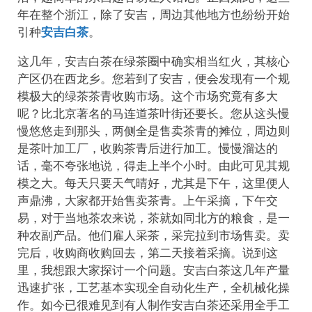
年在整个浙江，除了安吉，周边其他地方也纷纷开始
引种
安吉白茶
。
这几年，安吉白茶在绿茶圈中确实相当红火，其核心
产区仍在西龙乡。您若到了安吉，便会发现有一个规
模极大的绿茶茶青收购市场。这个市场究竟有多大
呢？比北京著名的马连道茶叶街还要长。您从这头慢
慢悠悠走到那头，两侧全是售卖茶青的摊位，周边则
是茶叶加工厂，收购茶青后进行加工。慢慢溜达的
话，毫不夸张地说，得走上半个小时。由此可见其规
模之大。每天只要天气晴好，尤其是下午，这里便人
声鼎沸，大家都开始售卖茶青。上午采摘，下午交
易，对于当地茶农来说，茶就如同北方的粮食，是一
种农副产品。他们雇人采茶，采完拉到市场售卖。卖
完后，收购商收购回去，第二天接着采摘。说到这
里，我想跟大家探讨一个问题。安吉白茶这几年产量
迅速扩张，工艺基本实现全自动化生产，全机械化操
作。如今已很难见到有人制作安吉白茶还采用全手工