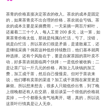
茶青的价格直接决定茶农的收入。茶农的成本是固定
的，如果茶青卖不出合理的价格，茶农就会亏钱。茶
农的成本主要是采摘费用，一天采摘一两百斤鲜叶，
还雇着二三十个人，每人工资 200 多元，这一算，如
果茶青价格太低，那就是纯属白忙活，亏了。没错，
就是白忙活，所以茶农们很是矛盾，是遣散雇工，还
是继续采摘？倘若这种低价持续数日，他们基本就两
种选择。还有个风险在于，要是自家茶园的茶叶卖不
动，好多茶农就面临两个抉择：一是低价被收购；二
是让茶厂以一斤几元的价格，再加上几块钱的加工
费，加工成干茶，然后自己慢慢卖。但对于茶农来
说，他们哪有卖茶的渠道？加工成干茶囤在家里更是
麻烦。所以想来想去，很多人只能低价出售，到了晚
上很晚都还有人在交易，最后谈妥一个很低的价格就
卖掉，一个个都垂头丧气地离开。嗯，真的，所以说
这茶叶行情真是让人无奈。