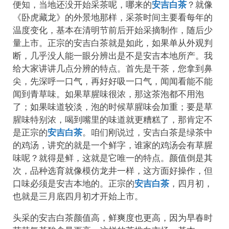
便知，当地还没开始采茶呢，哪来的
安吉白茶
？就像
《卧虎藏龙》的外景地那样，采茶时间主要看每年的
温度变化，基本在清明节前后开始采摘制作，随后少
量上市。正宗的安吉白茶就是如此，如果单从外观判
断，几乎没人能一眼分辨出是不是安吉本地所产。我
给大家讲讲几点分辨的特点。首先是干茶，您拿到鼻
尖，先深呼一口气，再好好吸一口气，闻闻看能不能
闻到青草味。如果草腥味很浓，那这茶泡都不用泡
了；如果味道较淡，泡的时候草腥味会加重；要是草
腥味特别浓，喝到嘴里的味道就更糟糕了，那肯定不
是正宗的
安吉白茶
。咱们刚说过，安吉白茶是绿茶中
的鸡汤，讲究的就是一个鲜字，谁家的鸡汤会有草腥
味呢？就得是鲜，这就是它唯一的特点。颜值倒是其
次，品种选育就像模仿龙井一样，这方面好操作，但
口味必须是安吉本地的。正宗的
安吉白茶
，四月初，
也就是三月底四月初才开始上市。
头采的安吉白茶颜值高，鲜爽度也更高，因为早春时