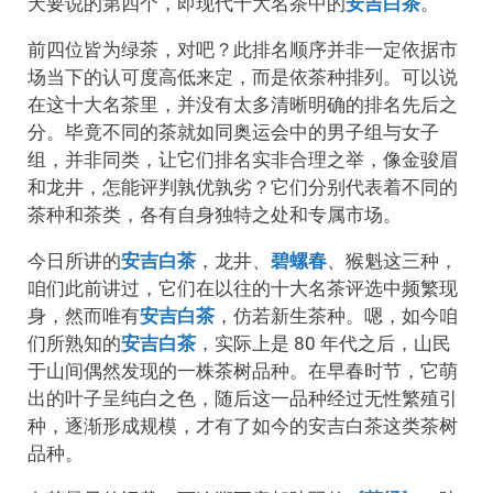
天要说的第四个，即现代十大名茶中的
安吉白茶
。
前四位皆为绿茶，对吧？此排名顺序并非一定依据市
场当下的认可度高低来定，而是依茶种排列。可以说
在这十大名茶里，并没有太多清晰明确的排名先后之
分。毕竟不同的茶就如同奥运会中的男子组与女子
组，并非同类，让它们排名实非合理之举，像金骏眉
和龙井，怎能评判孰优孰劣？它们分别代表着不同的
茶种和茶类，各有自身独特之处和专属市场。
今日所讲的
安吉白茶
，龙井、
碧螺春
、猴魁这三种，
咱们此前讲过，它们在以往的十大名茶评选中频繁现
身，然而唯有
安吉白茶
，仿若新生茶种。嗯，如今咱
们所熟知的
安吉白茶
，实际上是 80 年代之后，山民
于山间偶然发现的一株茶树品种。在早春时节，它萌
出的叶子呈纯白之色，随后这一品种经过无性繁殖引
种，逐渐形成规模，才有了如今的安吉白茶这类茶树
品种。