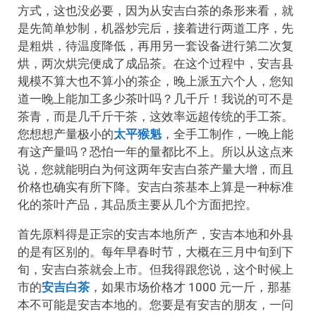
方式，这也没必要，因为从安吉白茶的条形来看，就
是先简单炒制，机器炒完后，接着进行两道工序，先
是粗烘，待温度降低，再用另一套设备进行第二次复
烘，两次烘完便成了成品茶。在这个过程中，安吉县
规模不算大也不算小的茶企，晚上派五六个人，您知
道一晚上能加工多少茶叶吗？几千斤！我说的可不是
茶青，而是几千斤干茶，这效率远超传统的手工茶。
您想想产量极小的
太平猴魁
，全手工制作，一晚上能
有这产量吗？恐怕一年的量都比不上。所以从这点来
说，您就能明白为何这两年安吉白茶产量大增，而且
价格也确实有所下降。安吉白茶基本上算是一种标准
化的茶叶产品，其品质主要从几个方面把控。
首先原料得是正宗的安吉本地所产，安吉本地和外县
的是有区别的。每年早春时节，大概在三月中旬到下
旬，安吉白茶就会上市。但我得跟您说，这个时候上
市的
安吉白茶
，如果市场价格才 1000 元一斤，那基
本不可能是安吉本地的。您要是有安吉的朋友，一问