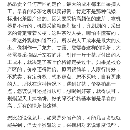
格昂贵？任何产区的定价，最大的成本都来自采摘人
工。早春的绿茶之所以卖得贵，肯定不是那种低矮、
标准化茶园产出的。因为要采摘高颜值的嫩芽，靠机
器是不行的，机器采摘就像剃板寸，齐刷刷的，采出
来的肯定带着长梗，这种茶没人要。哪怕不懂茶的，
一看这外观就知道不行。所以说人工成本是最大的支
出。像制作一斤龙井、甘露、碧螺春这样的绿茶，大
概需要采摘四斤左右的芽。制作一斤干茶所付出的人
工成本，就决定了茶叶价格肯定要过千。如果是核心
产区的，价格还得翻倍。原因很简单，人家行情好，
不愁卖，有定价权，想多赚点。您不买账，自有买账
的人。所以在这种情况下，遇到好茶，价格稍高一
点，您该认可还是得认可，想喝到好茶，就得认可，
别指望天上掉馅饼。好的绿茶价格基本都是早春的
高，所有的绿茶都这样。
您比如说像龙井，如果是外省产的，可能几百块钱就
能买到，但太平猴魁这类，采摘相对来说难度低些，