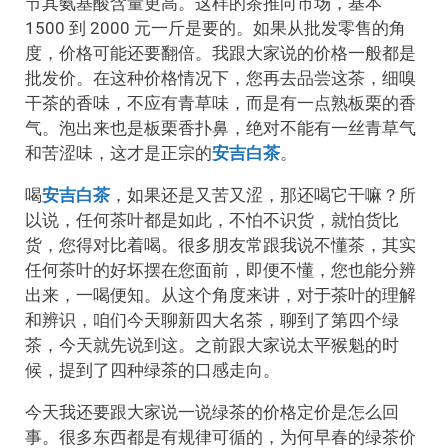
节其氨基酸含量更高。这样的茶推向市场，基本
1500 到 2000 元一斤是要的。如果从批发零售的角
度，价格可能还要翻倍。我跟大家说的价格一般都是
批发价。在这种价格情况下，您再去品尝这茶，细嗅
干茶的香味，不应有青草味，而是有一点熟板栗的香
气。泡出来也是板栗香扑鼻，绝对不能有一丝青草气
和苦涩味，这才是正宗的
安吉白茶
。
喝
安吉白茶
，如果还是又苦又涩，那还喝它干嘛？所
以说，任何茶叶都是如此，不怕不识货，就怕货比
货，您得对比着喝。很多朋友常跟我说不懂茶，其实
任何茶叶的好坏摆在您面前，即便不懂，您也能分辨
出来，一喝便知。从这个角度来讲，对于茶叶的理解
和辨识，咱们今天聊新四大名茶，聊到了第四个绿
茶，今天就先说到这。之前跟大家说太平猴魁的时
候，提到了四种绿茶的口感走向。
今天我还要跟大家说一说绿茶的价格定价是怎么回
事。很多东西都是有规律可循的，为何早春的绿茶价