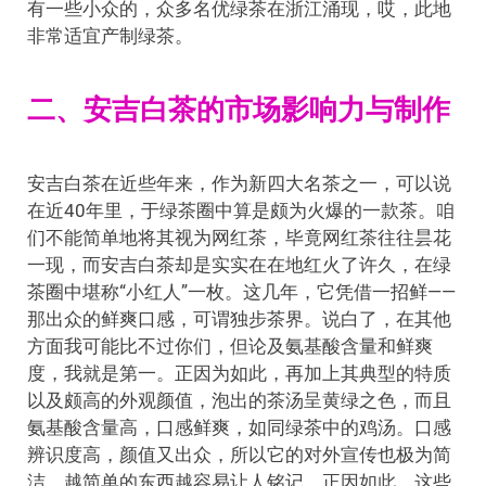
有一些小众的，众多名优绿茶在浙江涌现，哎，此地
非常适宜产制绿茶。
二、安吉白茶的市场影响力与制作
安吉白茶在近些年来，作为新四大名茶之一，可以说
在近40年里，于绿茶圈中算是颇为火爆的一款茶。咱
们不能简单地将其视为网红茶，毕竟网红茶往往昙花
一现，而安吉白茶却是实实在在地红火了许久，在绿
茶圈中堪称“小红人”一枚。这几年，它凭借一招鲜——
那出众的鲜爽口感，可谓独步茶界。说白了，在其他
方面我可能比不过你们，但论及氨基酸含量和鲜爽
度，我就是第一。正因为如此，再加上其典型的特质
以及颇高的外观颜值，泡出的茶汤呈黄绿之色，而且
氨基酸含量高，口感鲜爽，如同绿茶中的鸡汤。口感
辨识度高，颜值又出众，所以它的对外宣传也极为简
洁，越简单的东西越容易让人铭记。正因如此，这些