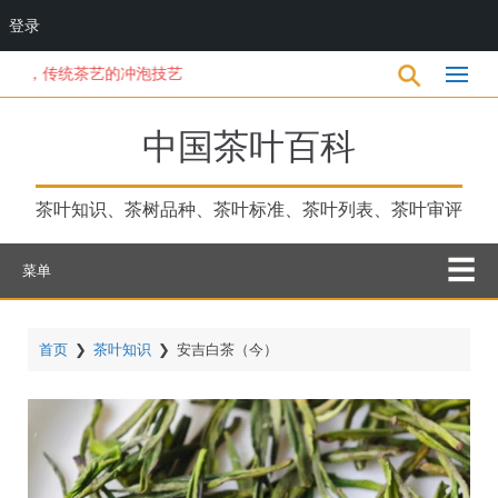
登录
跳
传统茶艺的冲泡技艺
转
到
主
中国茶叶百科
要
内
容
茶叶知识、茶树品种、茶叶标准、茶叶列表、茶叶审评
菜单
首页
❯
茶叶知识
❯
安吉白茶（今）