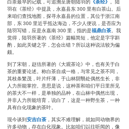
白茶最早的记载，可追溯至唐朝陆羽的
《茶经》
。陆
羽在《茶经》中提及，永嘉县东 300 里有白茶山。后
来咱们查找地图，探寻永嘉县的位置，其位于浙江南
部，东 300 里近乎抵达海边，不少人便说，是否应为
陆羽写错，应是永嘉南 300 里，指的是
福鼎白茶
。我
觉得，陆羽所著的《茶经》篇幅简短，他定是字字斟
酌，如此关键之字，怎会出错？所以这种说法较为偏
颇。
到了宋朝，赵佶所著的《大观茶论》中，也有关于白
茶的重要论述。称白茶自成一格，与常见之茶不同，
其枝条繁茂，叶片纤薄，于山林阴翳处偶然生长，非
人力所能掌控。意思是说，这种茶和咱们平日里所见
的茶大不一样，是单独的品种，在山林中偶然出现，
并非人力所能培育，说白了，这是一种野生茶，一种
具有白化现象的茶叶。
现今谈到
安吉白茶
，其实不难理解，就如同动物界的
许多动物，存在白化现象。比如咱们以往听闻的，像