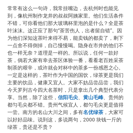
常常有这么一句诗，我常挂嘴边，去杭州时也能见
到，像杭州制作龙井的叔叔阿姨家里。他们生活条件
不错，可你看他们那大玻璃杯里泡的是什么？全是茶
叶沫沫。这正应了那句“茶苦伤人，出者留自错”。因
为他们深知这茶叶来得不易，能卖钱的都卖了，剩下
一点舍不得倒掉，自己慢慢喝。隐身在市井的他们不
也一样无奈？道理是一样的。所以说，任何一款好
茶，倘若大家有幸去茶区体验一番，看看老百姓采茶
制茶的艰辛，或许就会对杯中的茶多一份感恩之心。
一定是这样的，茶叶作为中国的国饮，绿茶更是我们
主要的饮品，健康又宜人。大家不妨品尝品尝，我们
今天罗列古今四大名茶时，只是拿出几个典型代表分
享。当然，除了这些，
信阳毛尖
、
黄山毛峰
、贵州的
都匀毛尖都不错。贵州气候宜人，都匀毛尖更是值得
一尝。南方的名山大川之间，多有
名优绿茶
，大家可
以好好品味。说到这，多说两句，2000 块钱一斤的
绿茶，贵还是不贵？