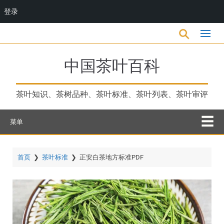
登录
跳
转
到
主
中国茶叶百科
要
内
容
茶叶知识、茶树品种、茶叶标准、茶叶列表、茶叶审评
菜单
首页
❯
茶叶标准
❯
正安白茶地方标准PDF