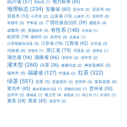
四川省
(57)
地方标准
(45)
固始县
(1)
地理标志
(234)
安徽省
(60)
宜宾市
(6)
宜兴市
(2)
宜昌市
(13)
山东省
(15)
小乔木
(2)
崇州市
(3)
山南市
(1)
广西壮族自治区
(39)
常德市
(3)
平和县
(2)
建瓯市
(4)
有性系
(140)
成都市
(8)
景德镇市
(3)
木鱼镇
(1)
杭州市
(19)
柳州市
(2)
永州市
(4)
永泰县
(1)
江西省
(42)
江苏省
(16)
江华瑶族自治县
(3)
沂水县
(2)
浙江省
(79)
河南省
(6)
浮梁县
(2)
济南市
(1)
湄潭县
(1)
湖北省
(56)
湖南省
(66)
漳州市
(3)
漳平市
(2)
灌木型
(260)
白茶
(36)
神农架林区
(5)
矮脚乌龙
(2)
红茶
(322)
福建省
(127)
福州市
(5)
竹溪县
(2)
绿茶
(551)
花茶
(5)
茉莉花茶
(6)
苏南茶区
(2)
苏州市
(3)
茸毛中
(45)
贵州省
(30)
融水苗族自治县
(1)
西藏自治区
(1)
达州市
(2)
遵义市
(4)
通城县
(1)
错那县
(1)
镇江市
(1)
长清区
(1)
黑茶
(43)
黄茶
(24)
龙岩市
(2)