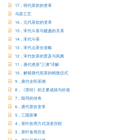
17，明代茶饮的变革
乌茶工艺
16，元代茶饮的变革
15，宋代斗茶与建盏的关系
14，宋代斗茶
13，宋代点茶全攻略
12，宋代饮茶的普及与风雅
11，唐代煮茶“三沸”详解
10，解锁唐代煎茶的精致仪式
9，唐代全民茶潮
8，《茶经》的主要成就与价值
7，陆羽的传奇
6，唐代茶饮变革
5，三国茶事
4，茶叶饮用方式演变历程
3，茶叶食用历史