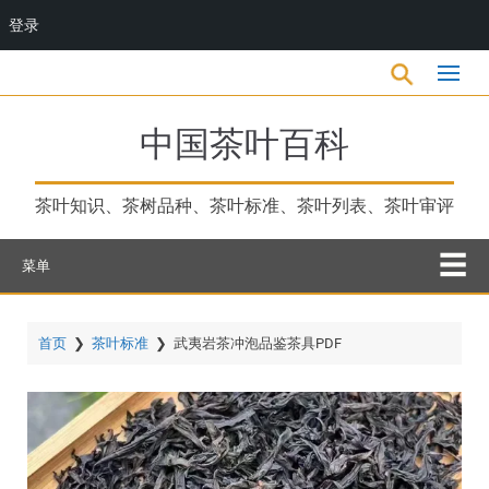
登录
跳
转
到
主
中国茶叶百科
要
内
容
茶叶知识、茶树品种、茶叶标准、茶叶列表、茶叶审评
菜单
首页
❯
茶叶标准
❯
武夷岩茶冲泡品鉴茶具PDF