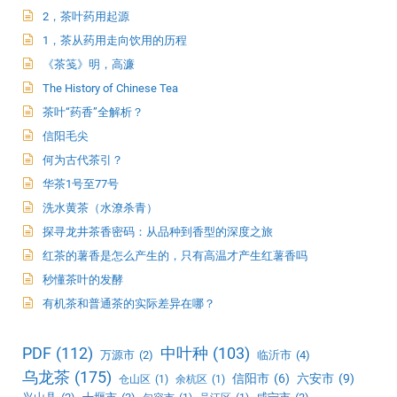
2，茶叶药用起源
1，茶从药用走向饮用的历程
《茶笺》明，高濂
The History of Chinese Tea
茶叶“药香”全解析？
信阳毛尖
何为古代茶引？
华茶1号至77号
洗水黄茶（水潦杀青）
探寻龙井茶香密码：从品种到香型的深度之旅
红茶的薯香是怎么产生的，只有高温才产生红薯香吗
秒懂茶叶的发酵
有机茶和普通茶的实际差异在哪？
PDF
(112)
中叶种
(103)
万源市
(2)
临沂市
(4)
乌龙茶
(175)
信阳市
(6)
六安市
(9)
仓山区
(1)
余杭区
(1)