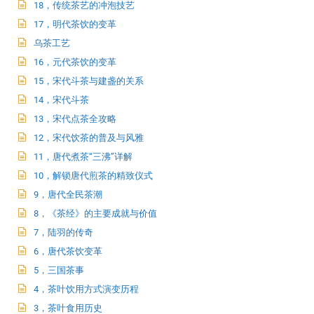
18，传统茶艺的冲泡技艺
17，明代茶饮的变革
乌茶工艺
16，元代茶饮的变革
15，宋代斗茶与建盏的关系
14，宋代斗茶
13，宋代点茶全攻略
12，宋代饮茶的普及与风雅
11，唐代煮茶“三沸”详解
10，解锁唐代煎茶的精致仪式
9，唐代全民茶潮
8，《茶经》的主要成就与价值
7，陆羽的传奇
6，唐代茶饮变革
5，三国茶事
4，茶叶饮用方式演变历程
3，茶叶食用历史