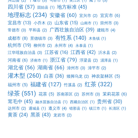
兴山县
(2)
十堰市
(3)
咸宁市
(3)
句容市
(1)
吴江区
(1)
四川省
(57)
地方标准
(45)
固始县
(1)
地理标志
(234)
安徽省
(60)
宜宾市
(6)
宜兴市
(2)
宜昌市
(13)
山东省
(15)
小乔木
(2)
崇州市
(3)
山南市
(1)
广西壮族自治区
(39)
常德市
(3)
平和县
(2)
建瓯市
(4)
有性系
(140)
成都市
(8)
景德镇市
(3)
木鱼镇
(1)
杭州市
(19)
柳州市
(2)
永州市
(4)
永泰县
(1)
江西省
(42)
江苏省
(16)
江华瑶族自治县
(3)
沂水县
(2)
浙江省
(79)
河南省
(6)
浮梁县
(2)
济南市
(1)
湄潭县
(1)
湖北省
(56)
湖南省
(66)
漳州市
(3)
漳平市
(2)
灌木型
(260)
白茶
(36)
神农架林区
(5)
矮脚乌龙
(2)
红茶
(322)
福建省
(127)
福州市
(5)
竹溪县
(2)
绿茶
(551)
花茶
(5)
茉莉花茶
(6)
苏南茶区
(2)
苏州市
(3)
茸毛中
(45)
贵州省
(30)
融水苗族自治县
(1)
西藏自治区
(1)
达州市
(2)
遵义市
(4)
通城县
(1)
错那县
(1)
镇江市
(1)
长清区
(1)
黑茶
(43)
黄茶
(24)
龙岩市
(2)