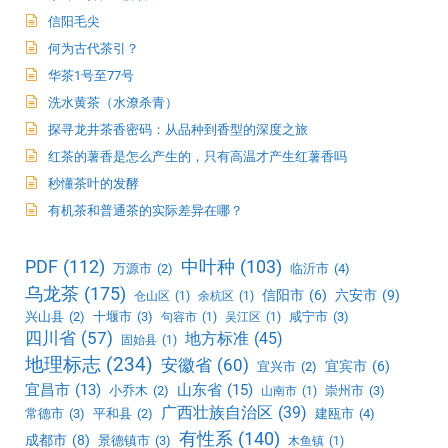
信阳毛尖
何为古代茶引？
华茶1号至77号
洗水黄茶（水潦杀青）
探寻龙井茶香密码：从品种到香型的深度之旅
红茶的薯香是怎么产生的，只有高温才产生红薯香吗
秒懂茶叶的发酵
有机茶和普通茶的实际差异在哪？
PDF
(112)
中叶种
(103)
万源市
(2)
临沂市
(4)
乌龙茶
(175)
信阳市
(6)
六安市
(9)
仓山区
(1)
余杭区
(1)
兴山县
(2)
十堰市
(3)
咸宁市
(3)
句容市
(1)
吴江区
(1)
四川省
(57)
地方标准
(45)
固始县
(1)
地理标志
(234)
安徽省
(60)
宜宾市
(6)
宜兴市
(2)
宜昌市
(13)
山东省
(15)
小乔木
(2)
崇州市
(3)
山南市
(1)
广西壮族自治区
(39)
常德市
(3)
平和县
(2)
建瓯市
(4)
有性系
(140)
成都市
(8)
景德镇市
(3)
木鱼镇
(1)