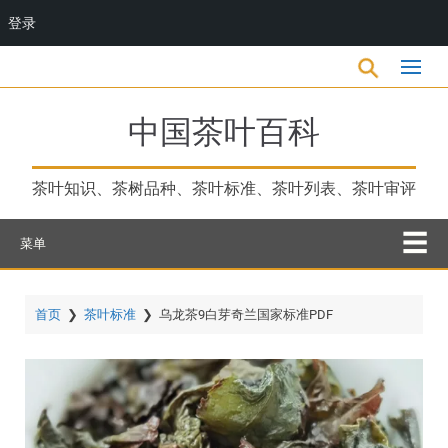
登录
跳
转
到
主
中国茶叶百科
要
内
容
茶叶知识、茶树品种、茶叶标准、茶叶列表、茶叶审评
菜单
首页
❯
茶叶标准
❯
乌龙茶9白芽奇兰国家标准PDF