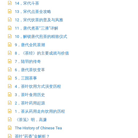
14，宋代斗茶
13，宋代点茶全攻略
12，宋代饮茶的普及与风雅
11，唐代煮茶“三沸”详解
10，解锁唐代煎茶的精致仪式
9，唐代全民茶潮
8，《茶经》的主要成就与价值
7，陆羽的传奇
6，唐代茶饮变革
5，三国茶事
4，茶叶饮用方式演变历程
3，茶叶食用历史
2，茶叶药用起源
1，茶从药用走向饮用的历程
《茶笺》明，高濂
The History of Chinese Tea
茶叶“药香”全解析？