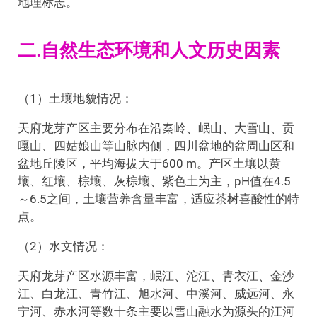
地理标志。
二.自然生态环境和人文历史因素
（1）土壤地貌情况：
天府龙芽产区主要分布在沿秦岭、岷山、大雪山、贡
嘎山、四姑娘山等山脉内侧，四川盆地的盆周山区和
盆地丘陵区，平均海拔大于600 m。产区土壤以黄
壤、红壤、棕壤、灰棕壤、紫色土为主，pH值在4.5
～6.5之间，土壤营养含量丰富，适应茶树喜酸性的特
点。
（2）水文情况：
天府龙芽产区水源丰富，岷江、沱江、青衣江、金沙
江、白龙江、青竹江、旭水河、中溪河、威远河、永
宁河、赤水河等数十条主要以雪山融水为源头的江河