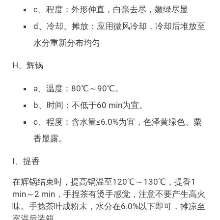
c、程度：外形伸直，白毫去尽，嫩绿尽显
d、冷却、摊放：应用微风冷却，冷却后堆放至
水分重新分布均匀
H、辉锅
a、温度：80℃～90℃。
b、时间：不低于60 min为宜。
c、程度：含水量≤6.0%为宜，色泽黄绿色、粟
香显露。
I、提香
在辉锅结束时，提高锅温至120℃～130℃，提香1
min～2 min，手捏茶有烫手感觉，注意不要产生高火
味。手捻茶叶成粉末，水分在6.0%以下即可，摊凉至
室温后装箱。