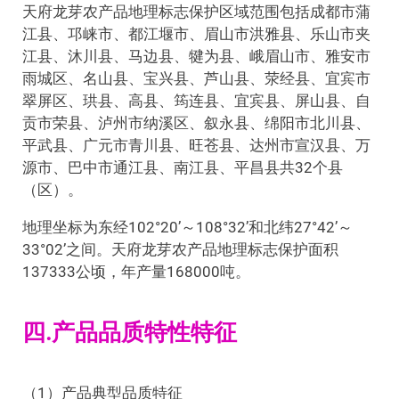
天府龙芽农产品地理标志保护区域范围包括成都市蒲
江县、邛崃市、都江堰市、眉山市洪雅县、乐山市夹
江县、沐川县、马边县、犍为县、峨眉山市、雅安市
雨城区、名山县、宝兴县、芦山县、荥经县、宜宾市
翠屏区、珙县、高县、筠连县、宜宾县、屏山县、自
贡市荣县、泸州市纳溪区、叙永县、绵阳市北川县、
平武县、广元市青川县、旺苍县、达州市宣汉县、万
源市、巴中市通江县、南江县、平昌县共32个县
（区）。
地理坐标为东经102°20’～108°32’和北纬27°42’～
33°02’之间。天府龙芽农产品地理标志保护面积
137333公顷，年产量168000吨。
四.产品品质特性特征
（1）产品典型品质特征