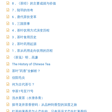
8，《茶经》的主要成就与价值
7，陆羽的传奇
6，唐代茶饮变革
5，三国茶事
4，茶叶饮用方式演变历程
3，茶叶食用历史
2，茶叶药用起源
1，茶从药用走向饮用的历程
《茶笺》明，高濂
The History of Chinese Tea
茶叶“药香”全解析？
信阳毛尖
何为古代茶引？
华茶1号至77号
洗水黄茶（水潦杀青）
探寻龙井茶香密码：从品种到香型的深度之旅
红茶的薯香是怎么产生的，只有高温才产生红薯香吗