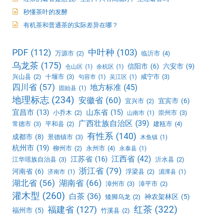
秒懂茶叶的发酵
有机茶和普通茶的实际差异在哪？
PDF
(112)
中叶种
(103)
万源市
(2)
临沂市
(4)
乌龙茶
(175)
信阳市
(6)
六安市
(9)
仓山区
(1)
余杭区
(1)
兴山县
(2)
十堰市
(3)
咸宁市
(3)
句容市
(1)
吴江区
(1)
四川省
(57)
地方标准
(45)
固始县
(1)
地理标志
(234)
安徽省
(60)
宜宾市
(6)
宜兴市
(2)
宜昌市
(13)
山东省
(15)
小乔木
(2)
崇州市
(3)
山南市
(1)
广西壮族自治区
(39)
常德市
(3)
平和县
(2)
建瓯市
(4)
有性系
(140)
成都市
(8)
景德镇市
(3)
木鱼镇
(1)
杭州市
(19)
柳州市
(2)
永州市
(4)
永泰县
(1)
江西省
(42)
江苏省
(16)
江华瑶族自治县
(3)
沂水县
(2)
浙江省
(79)
河南省
(6)
浮梁县
(2)
济南市
(1)
湄潭县
(1)
湖北省
(56)
湖南省
(66)
漳州市
(3)
漳平市
(2)
灌木型
(260)
白茶
(36)
神农架林区
(5)
矮脚乌龙
(2)
红茶
(322)
福建省
(127)
福州市
(5)
竹溪县
(2)