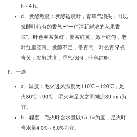
h～4 h。
d、发酵程度：发酵适度叶，青草气消失，出现
发酵叶特有的香气—“一种清新鲜浓的花果香
味”。叶色春茶黄红，夏茶红黄，嫩叶红匀，老
叶红里泛青。发酵不足，带青气，叶色青绿或
青黄；发酵过度，香气低闷，叶色红暗。
F、干燥
a、温度：毛火进风温度为110℃～120℃，足
火80℃～90℃，毛火与足火之间摊凉30 min为
宜。
b、程度：毛火叶含水量以15.0%为宜，足火叶
含水量4.0%～6.0%为宜。