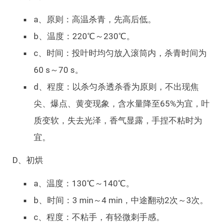
a、原则：高温杀青，先高后低。
b、温度：220℃～230℃。
c、时间：投叶时均匀放入滚筒内，杀青时间为
60 s～70 s。
d、程度：以杀匀杀透杀香为原则，不出现焦
尖、爆点、黄变现象，含水量降至65%为宜，叶
质变软，失去光泽，香气显露，手捏不粘时为
宜。
D、初烘
a、温度：130℃～140℃。
b、时间：3 min～4 min，中途翻动2次～3次。
c、程度：不粘手，有轻微刺手感。