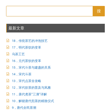
搜
最新文章
18，传统茶艺的冲泡技艺
17，明代茶饮的变革
乌茶工艺
16，元代茶饮的变革
15，宋代斗茶与建盏的关系
14，宋代斗茶
13，宋代点茶全攻略
12，宋代饮茶的普及与风雅
11，唐代煮茶“三沸”详解
10，解锁唐代煎茶的精致仪式
9，唐代全民茶潮