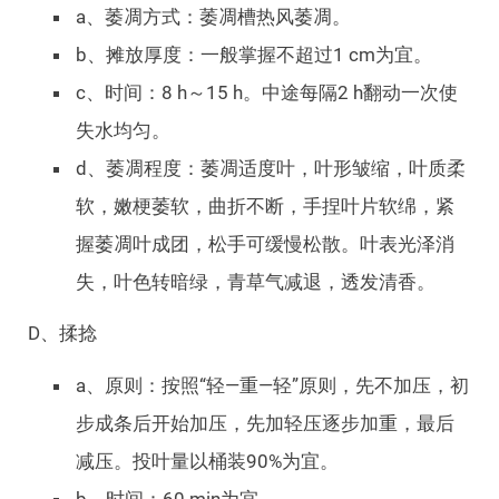
a、萎凋方式：萎凋槽热风萎凋。
b、摊放厚度：一般掌握不超过1 cm为宜。
c、时间：8 h～15 h。中途每隔2 h翻动一次使
失水均匀。
d、萎凋程度：萎凋适度叶，叶形皱缩，叶质柔
软，嫩梗萎软，曲折不断，手捏叶片软绵，紧
握萎凋叶成团，松手可缓慢松散。叶表光泽消
失，叶色转暗绿，青草气减退，透发清香。
D、揉捻
a、原则：按照“轻—重—轻”原则，先不加压，初
步成条后开始加压，先加轻压逐步加重，最后
减压。投叶量以桶装90%为宜。