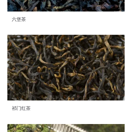
六堡茶
祁门红茶