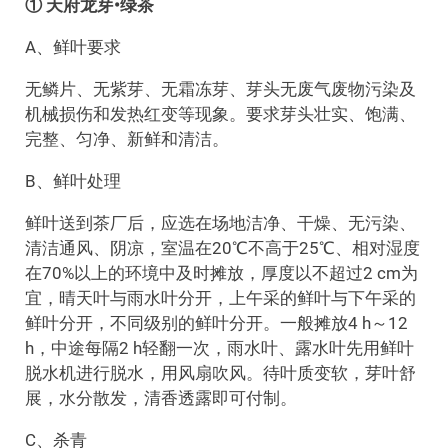
① 天府龙芽•绿茶
A、鲜叶要求
无鳞片、无紫芽、无霜冻芽、芽头无废气废物污染及
机械损伤和发热红变等现象。要求芽头壮实、饱满、
完整、匀净、新鲜和清洁。
B、鲜叶处理
鲜叶送到茶厂后，应选在场地洁净、干燥、无污染、
清洁通风、阴凉，室温在20℃不高于25℃、相对湿度
在70%以上的环境中及时摊放，厚度以不超过2 cm为
宜，晴天叶与雨水叶分开，上午采的鲜叶与下午采的
鲜叶分开，不同级别的鲜叶分开。一般摊放4 h～12
h，中途每隔2 h轻翻一次，雨水叶、露水叶先用鲜叶
脱水机进行脱水，用风扇吹风。待叶质变软，芽叶舒
展，水分散发，清香透露即可付制。
C、杀青