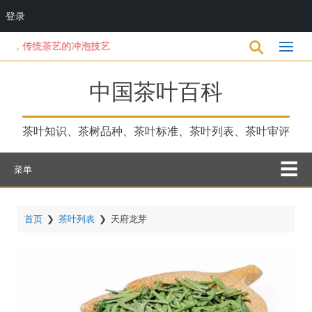
登录
跳
传统茶艺的冲泡技艺
转
到
主
中国茶叶百科
要
内
容
茶叶知识、茶树品种、茶叶标准、茶叶列表、茶叶审评
菜单
首页
❯
茶叶列表
❯
天府龙芽