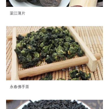
渠江薄片
永春佛手茶