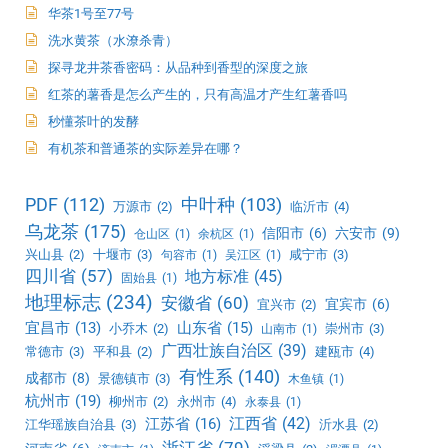
华茶1号至77号
洗水黄茶（水潦杀青）
探寻龙井茶香密码：从品种到香型的深度之旅
红茶的薯香是怎么产生的，只有高温才产生红薯香吗
秒懂茶叶的发酵
有机茶和普通茶的实际差异在哪？
PDF
(112)
中叶种
(103)
万源市
(2)
临沂市
(4)
乌龙茶
(175)
信阳市
(6)
六安市
(9)
仓山区
(1)
余杭区
(1)
兴山县
(2)
十堰市
(3)
咸宁市
(3)
句容市
(1)
吴江区
(1)
四川省
(57)
地方标准
(45)
固始县
(1)
地理标志
(234)
安徽省
(60)
宜宾市
(6)
宜兴市
(2)
宜昌市
(13)
山东省
(15)
小乔木
(2)
崇州市
(3)
山南市
(1)
广西壮族自治区
(39)
常德市
(3)
平和县
(2)
建瓯市
(4)
有性系
(140)
成都市
(8)
景德镇市
(3)
木鱼镇
(1)
杭州市
(19)
柳州市
(2)
永州市
(4)
永泰县
(1)
江西省
(42)
江苏省
(16)
江华瑶族自治县
(3)
沂水县
(2)