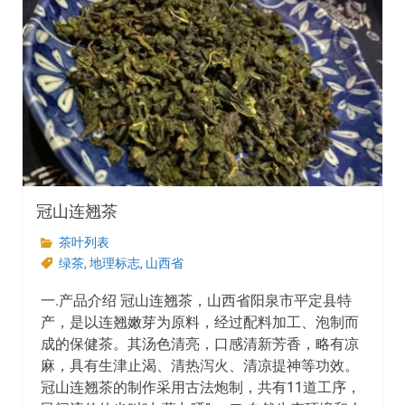
冠山连翘茶
茶叶列表
绿茶
,
地理标志
,
山西省
一.产品介绍 冠山连翘茶，山西省阳泉市平定县特
产，是以连翘嫩芽为原料，经过配料加工、泡制而
成的保健茶。其汤色清亮，口感清新芳香，略有凉
麻，具有生津止渴、清热泻火、清凉提神等功效。
冠山连翘茶的制作采用古法炮制，共有11道工序，