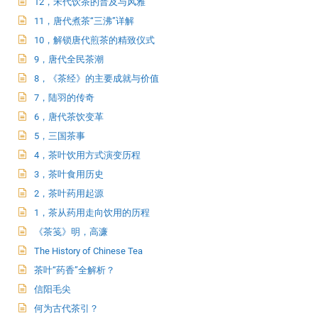
12，宋代饮茶的普及与风雅
11，唐代煮茶“三沸”详解
10，解锁唐代煎茶的精致仪式
9，唐代全民茶潮
8，《茶经》的主要成就与价值
7，陆羽的传奇
6，唐代茶饮变革
5，三国茶事
4，茶叶饮用方式演变历程
3，茶叶食用历史
2，茶叶药用起源
1，茶从药用走向饮用的历程
《茶笺》明，高濂
The History of Chinese Tea
茶叶“药香”全解析？
信阳毛尖
何为古代茶引？