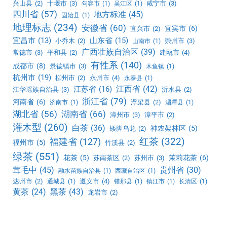
兴山县
(2)
十堰市
(3)
咸宁市
(3)
句容市
(1)
吴江区
(1)
四川省
(57)
地方标准
(45)
固始县
(1)
地理标志
(234)
安徽省
(60)
宜宾市
(6)
宜兴市
(2)
宜昌市
(13)
山东省
(15)
小乔木
(2)
崇州市
(3)
山南市
(1)
广西壮族自治区
(39)
常德市
(3)
平和县
(2)
建瓯市
(4)
有性系
(140)
成都市
(8)
景德镇市
(3)
木鱼镇
(1)
杭州市
(19)
柳州市
(2)
永州市
(4)
永泰县
(1)
江西省
(42)
江苏省
(16)
江华瑶族自治县
(3)
沂水县
(2)
浙江省
(79)
河南省
(6)
浮梁县
(2)
济南市
(1)
湄潭县
(1)
湖北省
(56)
湖南省
(66)
漳州市
(3)
漳平市
(2)
灌木型
(260)
白茶
(36)
神农架林区
(5)
矮脚乌龙
(2)
红茶
(322)
福建省
(127)
福州市
(5)
竹溪县
(2)
绿茶
(551)
花茶
(5)
茉莉花茶
(6)
苏南茶区
(2)
苏州市
(3)
茸毛中
(45)
贵州省
(30)
融水苗族自治县
(1)
西藏自治区
(1)
达州市
(2)
遵义市
(4)
通城县
(1)
错那县
(1)
镇江市
(1)
长清区
(1)
黑茶
(43)
黄茶
(24)
龙岩市
(2)