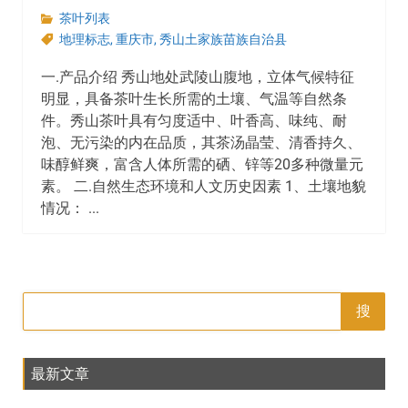
茶叶列表
地理标志
,
重庆市
,
秀山土家族苗族自治县
一.产品介绍 秀山地处武陵山腹地，立体气候特征
明显，具备茶叶生长所需的土壤、气温等自然条
件。秀山茶叶具有匀度适中、叶香高、味纯、耐
泡、无污染的内在品质，其茶汤晶莹、清香持久、
味醇鲜爽，富含人体所需的硒、锌等20多种微量元
素。 二.自然生态环境和人文历史因素 1、土壤地貌
情况： ...
搜
最新文章