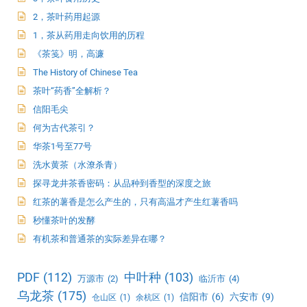
2，茶叶药用起源
1，茶从药用走向饮用的历程
《茶笺》明，高濂
The History of Chinese Tea
茶叶“药香”全解析？
信阳毛尖
何为古代茶引？
华茶1号至77号
洗水黄茶（水潦杀青）
探寻龙井茶香密码：从品种到香型的深度之旅
红茶的薯香是怎么产生的，只有高温才产生红薯香吗
秒懂茶叶的发酵
有机茶和普通茶的实际差异在哪？
PDF
(112)
中叶种
(103)
万源市
(2)
临沂市
(4)
乌龙茶
(175)
信阳市
(6)
六安市
(9)
仓山区
(1)
余杭区
(1)