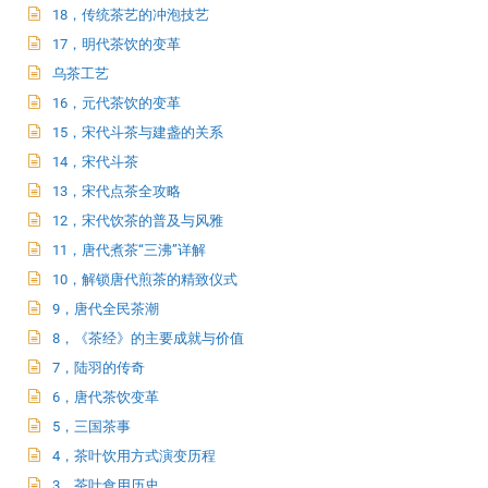
18，传统茶艺的冲泡技艺
17，明代茶饮的变革
乌茶工艺
16，元代茶饮的变革
15，宋代斗茶与建盏的关系
14，宋代斗茶
13，宋代点茶全攻略
12，宋代饮茶的普及与风雅
11，唐代煮茶“三沸”详解
10，解锁唐代煎茶的精致仪式
9，唐代全民茶潮
8，《茶经》的主要成就与价值
7，陆羽的传奇
6，唐代茶饮变革
5，三国茶事
4，茶叶饮用方式演变历程
3，茶叶食用历史