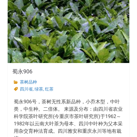
蜀永906
茶树品种
四川省
,
绿茶
,
红茶
蜀永906号，茶树无性系新品种，小乔木型，中叶
类，中生种。二倍体。 来源及分布：由四川省农业
科学院茶叶研究所(今重庆市茶叶研究所)于1962～
1982年以云南大叶茶为母本、四川中叶种为父本采
用杂交育种法育成。四川雅安和重庆永川等地有栽