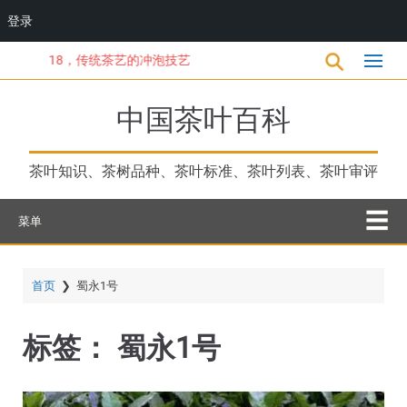
登录
跳
18，传统茶艺的冲泡技艺
转
到
主
中国茶叶百科
要
内
容
茶叶知识、茶树品种、茶叶标准、茶叶列表、茶叶审评
菜单
首页
❯
蜀永1号
标签：
蜀永1号