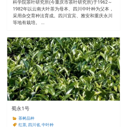
科学院茶叶研究所(今重庆市茶叶研究所)于1962～
1982年以云南大叶茶为母本、四川中叶种为父本，
采用杂交育种法育成。四川宜宾、雅安和重庆永川
等地有栽培。 ...
蜀永1号
茶树品种
红茶
,
四川省
,
中叶种