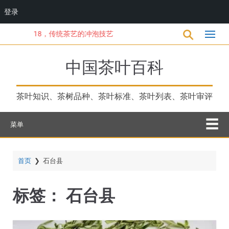
登录
跳
18，传统茶艺的冲泡技艺
转
到
主
中国茶叶百科
要
内
容
茶叶知识、茶树品种、茶叶标准、茶叶列表、茶叶审评
菜单
首页
❯
石台县
标签：
石台县