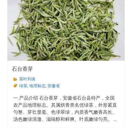
石台香芽
茶叶列表
绿茶
,
地理标志
,
安徽省
一.产品介绍 石台香芽，安徽省石台县特产，全国
农产品地理标志。其属烘青类名优绿茶，外形紧直
匀整、芽壮显毫、色泽翠绿，内质香气嫩香高长、
汤色嫩绿清澈、滋味醇和鲜爽、叶底嫩绿匀亮。 ...