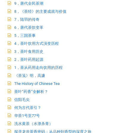
9，唐代全民茶潮
8，《茶经》的主要成就与价值
7，陆羽的传奇
6，唐代茶饮变革
5，三国茶事
4，茶叶饮用方式演变历程
3，茶叶食用历史
2，茶叶药用起源
1，茶从药用走向饮用的历程
《茶笺》明，高濂
The History of Chinese Tea
茶叶“药香”全解析？
信阳毛尖
何为古代茶引？
华茶1号至77号
洗水黄茶（水潦杀青）
探寻龙井茶香密码：从品种到香型的深度之旅