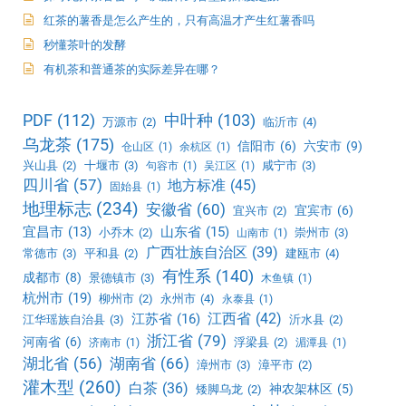
红茶的薯香是怎么产生的，只有高温才产生红薯香吗
秒懂茶叶的发酵
有机茶和普通茶的实际差异在哪？
PDF
(112)
中叶种
(103)
万源市
(2)
临沂市
(4)
乌龙茶
(175)
信阳市
(6)
六安市
(9)
仓山区
(1)
余杭区
(1)
兴山县
(2)
十堰市
(3)
咸宁市
(3)
句容市
(1)
吴江区
(1)
四川省
(57)
地方标准
(45)
固始县
(1)
地理标志
(234)
安徽省
(60)
宜宾市
(6)
宜兴市
(2)
宜昌市
(13)
山东省
(15)
小乔木
(2)
崇州市
(3)
山南市
(1)
广西壮族自治区
(39)
常德市
(3)
平和县
(2)
建瓯市
(4)
有性系
(140)
成都市
(8)
景德镇市
(3)
木鱼镇
(1)
杭州市
(19)
柳州市
(2)
永州市
(4)
永泰县
(1)
江西省
(42)
江苏省
(16)
江华瑶族自治县
(3)
沂水县
(2)
浙江省
(79)
河南省
(6)
浮梁县
(2)
济南市
(1)
湄潭县
(1)
湖北省
(56)
湖南省
(66)
漳州市
(3)
漳平市
(2)
灌木型
(260)
白茶
(36)
神农架林区
(5)
矮脚乌龙
(2)