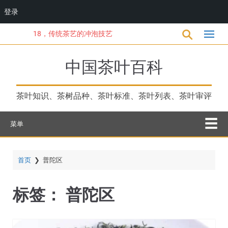
登录
跳
18，传统茶艺的冲泡技艺
转
到
主
中国茶叶百科
要
内
容
茶叶知识、茶树品种、茶叶标准、茶叶列表、茶叶审评
菜单
首页
❯
普陀区
标签：
普陀区