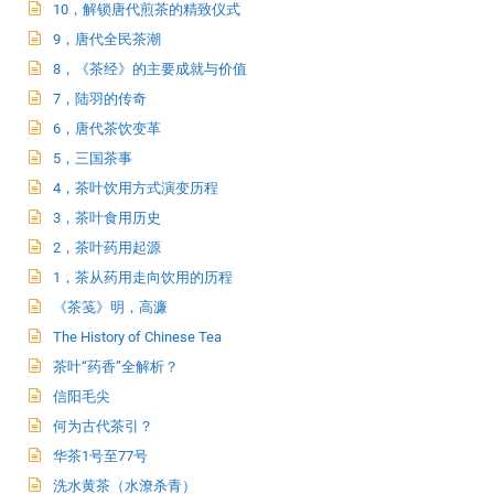
10，解锁唐代煎茶的精致仪式
9，唐代全民茶潮
8，《茶经》的主要成就与价值
7，陆羽的传奇
6，唐代茶饮变革
5，三国茶事
4，茶叶饮用方式演变历程
3，茶叶食用历史
2，茶叶药用起源
1，茶从药用走向饮用的历程
《茶笺》明，高濂
The History of Chinese Tea
茶叶“药香”全解析？
信阳毛尖
何为古代茶引？
华茶1号至77号
洗水黄茶（水潦杀青）