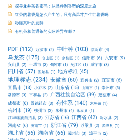
探寻龙井茶香密码：从品种到香型的深度之旅
红茶的薯香是怎么产生的，只有高温才产生红薯香吗
秒懂茶叶的发酵
有机茶和普通茶的实际差异在哪？
PDF
(112)
中叶种
(103)
万源市
(2)
临沂市
(4)
乌龙茶
(175)
信阳市
(6)
六安市
(9)
仓山区
(1)
余杭区
(1)
兴山县
(2)
十堰市
(3)
咸宁市
(3)
句容市
(1)
吴江区
(1)
四川省
(57)
地方标准
(45)
固始县
(1)
地理标志
(234)
安徽省
(60)
宜宾市
(6)
宜兴市
(2)
宜昌市
(13)
山东省
(15)
小乔木
(2)
崇州市
(3)
山南市
(1)
广西壮族自治区
(39)
常德市
(3)
平和县
(2)
建瓯市
(4)
有性系
(140)
成都市
(8)
景德镇市
(3)
木鱼镇
(1)
杭州市
(19)
柳州市
(2)
永州市
(4)
永泰县
(1)
江西省
(42)
江苏省
(16)
江华瑶族自治县
(3)
沂水县
(2)
浙江省
(79)
河南省
(6)
浮梁县
(2)
济南市
(1)
湄潭县
(1)
湖北省
(56)
湖南省
(66)
漳州市
(3)
漳平市
(2)