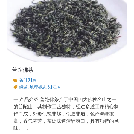
普陀佛茶
茶叶列表
绿茶
,
地理标志
,
浙江省
一.产品介绍 普陀佛茶产于中国四大佛教名山之一
的普陀山，其制作工艺独特，经过多道工序精心制
作而成，外形似螺非螺，似眉非眉，色泽翠绿披
毫，香气芬芳，茶汤味道清醇爽口，具有独特的风
味。 ...