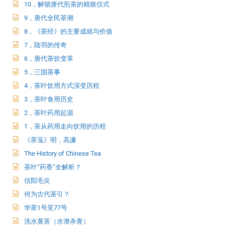
10，解锁唐代煎茶的精致仪式
9，唐代全民茶潮
8，《茶经》的主要成就与价值
7，陆羽的传奇
6，唐代茶饮变革
5，三国茶事
4，茶叶饮用方式演变历程
3，茶叶食用历史
2，茶叶药用起源
1，茶从药用走向饮用的历程
《茶笺》明，高濂
The History of Chinese Tea
茶叶“药香”全解析？
信阳毛尖
何为古代茶引？
华茶1号至77号
洗水黄茶（水潦杀青）