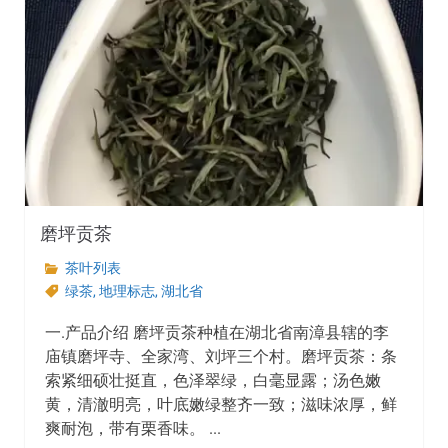
磨坪贡茶
茶叶列表
绿茶
,
地理标志
,
湖北省
一.产品介绍 磨坪贡茶种植在湖北省南漳县辖的李
庙镇磨坪寺、全家湾、刘坪三个村。磨坪贡茶：条
索紧细硕壮挺直，色泽翠绿，白毫显露；汤色嫩
黄，清澈明亮，叶底嫩绿整齐一致；滋味浓厚，鲜
爽耐泡，带有栗香味。 ...