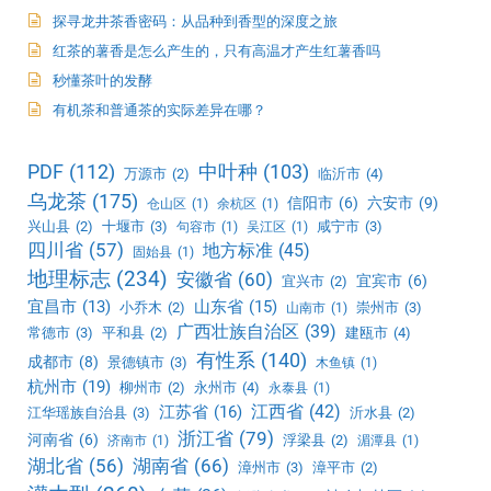
探寻龙井茶香密码：从品种到香型的深度之旅
红茶的薯香是怎么产生的，只有高温才产生红薯香吗
秒懂茶叶的发酵
有机茶和普通茶的实际差异在哪？
PDF
(112)
中叶种
(103)
万源市
(2)
临沂市
(4)
乌龙茶
(175)
信阳市
(6)
六安市
(9)
仓山区
(1)
余杭区
(1)
兴山县
(2)
十堰市
(3)
咸宁市
(3)
句容市
(1)
吴江区
(1)
四川省
(57)
地方标准
(45)
固始县
(1)
地理标志
(234)
安徽省
(60)
宜宾市
(6)
宜兴市
(2)
宜昌市
(13)
山东省
(15)
小乔木
(2)
崇州市
(3)
山南市
(1)
广西壮族自治区
(39)
常德市
(3)
平和县
(2)
建瓯市
(4)
有性系
(140)
成都市
(8)
景德镇市
(3)
木鱼镇
(1)
杭州市
(19)
柳州市
(2)
永州市
(4)
永泰县
(1)
江西省
(42)
江苏省
(16)
江华瑶族自治县
(3)
沂水县
(2)
浙江省
(79)
河南省
(6)
浮梁县
(2)
济南市
(1)
湄潭县
(1)
湖北省
(56)
湖南省
(66)
漳州市
(3)
漳平市
(2)