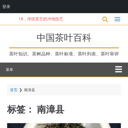
登录
跳
18，传统茶艺的冲泡技艺
转
到
主
中国茶叶百科
要
内
容
茶叶知识、茶树品种、茶叶标准、茶叶列表、茶叶审评
菜单
首页
❯
南漳县
标签：
南漳县