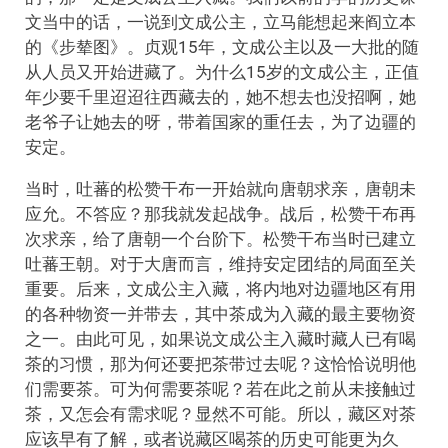
文当中的话，一说到文成公主，立马能想起来阎立本
的《步辇图》。贞观15年，文成公主以及一大批的随
从人员又开始进藏了。为什么15岁的文成公主，正值
年少要千里迢迢往西藏去的，她不想去也没招啊，她
老爷子让她去的呀，带着国家的重任去，为了边疆的
安定。
当时，吐蕃的松赞干布一开始就向唐朝求亲，唐朝未
应允。不答应？那我就发起战争。战后，松赞干布再
次求亲，给了唐朝一个台阶下。松赞干布当时已建立
吐蕃王朝。对于大唐而言，维持安定团结的局面至关
重要。后来，文成公主入藏，将内地对边疆地区有用
的各种物资一并带去，其中茶成为入藏的最主要物资
之一。由此可见，如果说文成公主入藏时藏人已有喝
茶的习惯，那为何还要把茶带过去呢？这恰恰说明他
们需要茶。可为何需要茶呢？若在此之前从未接触过
茶，又怎会有需求呢？显然不可能。所以，藏区对茶
应该早有了解，或者说藏区喝茶的历史可能更为久