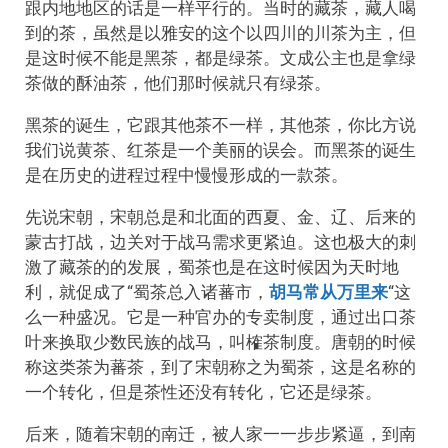
跟内地地区的话是一样平行的。当时的藏茶，藏人喝
到的茶，虽然是以雅安的这个以四川的川茶为主，但
是这时候不能是黑茶，都是绿茶。文成公主也是拿绿
茶做的酥油茶，他们那时候就只有绿茶。
黑茶的诞生，它跟其他茶不一样，其他茶，你比方说
我们说黄茶、红茶是一个美丽的误会。而黑茶的诞生
是在历史的进程过程中慢慢形成的一款茶。
先说宋朝，宋朝总是和北面的西夏、金、辽、后来的
蒙古打战，边关对于战马需求更紧迫。这也极大的刺
激了藏茶的的发展，蜀茶也是在这时候因为天时地
利，就促成了“蜀茶总入诸蕃市，
胡马常从万里来
“这
么一种盛况。它是一种官办的专卖制度，通过出口茶
叶来换取少数民族的战马，叫榷茶制度。唐朝的时候
称这类茶为蕃茶，到了宋朝称之为蜀茶，这是名称的
一个转化，但是茶性还没有转化，它还是绿茶。
后来，随着宋朝的南迁，被人家一一步步紧逼，到南