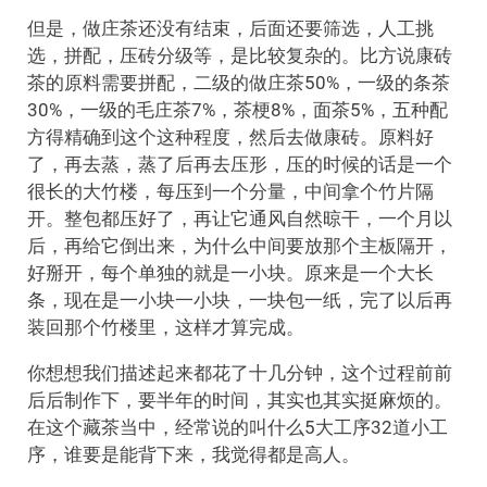
但是，做庄茶还没有结束，后面还要筛选，人工挑
选，拼配，压砖分级等，是比较复杂的。比方说康砖
茶的原料需要拼配，二级的做庄茶50%，一级的条茶
30%，一级的毛庄茶7%，茶梗8%，面茶5%，五种配
方得精确到这个这种程度，然后去做康砖。原料好
了，再去蒸，蒸了后再去压形，压的时候的话是一个
很长的大竹楼，每压到一个分量，中间拿个竹片隔
开。整包都压好了，再让它通风自然晾干，一个月以
后，再给它倒出来，为什么中间要放那个主板隔开，
好掰开，每个单独的就是一小块。原来是一个大长
条，现在是一小块一小块，一块包一纸，完了以后再
装回那个竹楼里，这样才算完成。
你想想我们描述起来都花了十几分钟，这个过程前前
后后制作下，要半年的时间，其实也其实挺麻烦的。
在这个藏茶当中，经常说的叫什么5大工序32道小工
序，谁要是能背下来，我觉得都是高人。