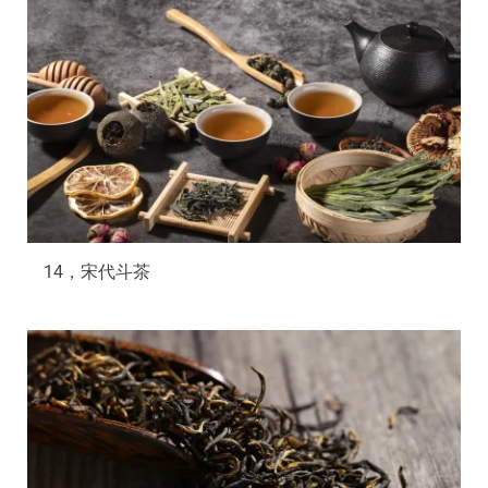
14，宋代斗茶