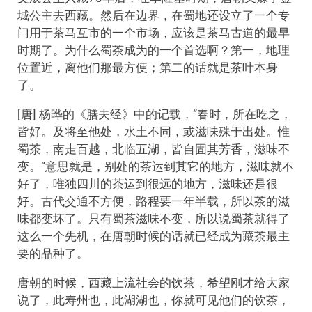
城公主去西藏。然后在边界，在蜀地还设立了一个专
门用于茶马互市的一个市场，应该是茶马古道的最早
时期了。为什么蜀茶成为的一个首选啊？第一，地理
位置近，离他们那最方便；第二的话就是茶叶本身
了。
[唐] 杨晔的《膳夫经》中的记载，“春时，所在吃之，
皆好。及将至他处，水土不同，或滋味殊于出处。惟
蜀茶，南走百越，北临五湖，皆自固其芳香，滋味不
变。”意思就是，别处的茶运到其它的地方，滋味就不
好了，唯独四川的茶运到很远的地方，滋味还是很
好。古代交通不方便，路程要一年半载，所以茶的滋
味都变坏了。只有蜀茶滋味不变，所以说蜀茶就得了
这么一个先机，在唐朝时候的话就已经成为藏茶最主
要的品种了。
唐朝的时候，西藏上流社会的饮茶，希望刚才给大家
说了，此寿州也，此湖湖也，你就可见他们的饮茶，