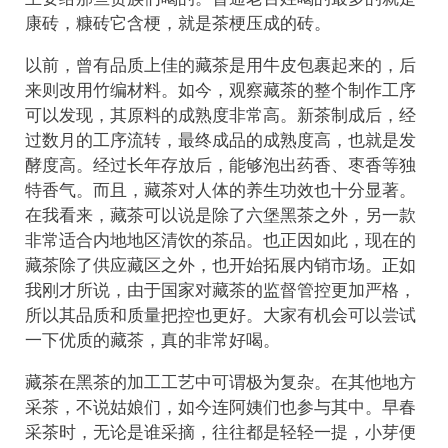
康砖，糠砖它含梗，就是茶梗压成的砖。
以前，曾有品质上佳的藏茶是用牛皮包裹起来的，后
来则改用竹编材料。如今，观察藏茶的整个制作工序
可以发现，其原料的成熟度非常高。新茶制成后，经
过数月的工序流转，最终成品的成熟度高，也就是发
酵度高。经过长年存放后，能够泡出药香、枣香等独
特香气。而且，藏茶对人体的养生功效也十分显著。
在我看来，藏茶可以说是除了六堡黑茶之外，另一款
非常适合内地地区清饮的茶品。也正因如此，现在的
藏茶除了供应藏区之外，也开始拓展内销市场。正如
我刚才所说，由于国家对藏茶的监督管控更加严格，
所以其品质和质量把控也更好。大家有机会可以尝试
一下优质的藏茶，真的非常好喝。
藏茶在黑茶的加工工艺中可谓极为复杂。在其他地方
采茶，不说姑娘们，如今连阿姨们也参与其中。早春
采茶时，无论是谁采摘，往往都是轻轻一提，小芽便