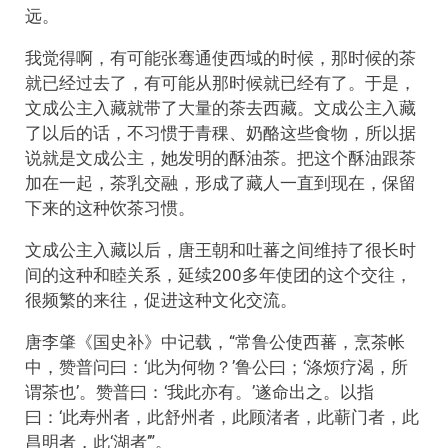
远。
我觉得啊，有可能张骞通使西域的时候，那时候的茶
就已经过去了，有可能从那时候就已经有了。于是，
文成公主入藏就带了大量的茶去西藏。文成公主入藏
了以后的话，不习惯于青稞、奶酪这些食物，所以据
说就是文成公主，她发明的酥油茶。把这个酥油跟茶
加在一起，茶乳交融，形成了藏人一直到现在，保留
下来的这种饮茶习惯。
文成公主入藏以后，唐王朝和吐蕃之间维持了很长时
间的这种和睦关系，延续200多年使团的这个交往，
很频繁的来往，促进这种文化交流。
唐李肇《国史补》中记载，“常鲁公使西蕃，烹茶帐
中，赞普问曰：‘此为何物？’鲁公曰；‘涤烦疗渴，所
谓茶也’。赞普曰：‘我此亦有。’遂命出之。以指
曰：‘此寿州者，此舒州者，此顾渚者，此蕲门者，此
昌明者，此‘湖者’”。