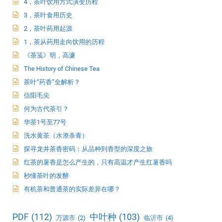
4，茶叶饮用方式演变历程
3，茶叶食用历史
2，茶叶药用起源
1，茶从药用走向饮用的历程
《茶笺》明，高濂
The History of Chinese Tea
茶叶“药香”全解析？
信阳毛尖
何为古代茶引？
华茶1号至77号
洗水黄茶（水潦杀青）
探寻龙井茶香密码：从品种到香型的深度之旅
红茶的薯香是怎么产生的，只有高温才产生红薯香吗
秒懂茶叶的发酵
有机茶和普通茶的实际差异在哪？
PDF
(112)
中叶种
(103)
万源市
(2)
临沂市
(4)