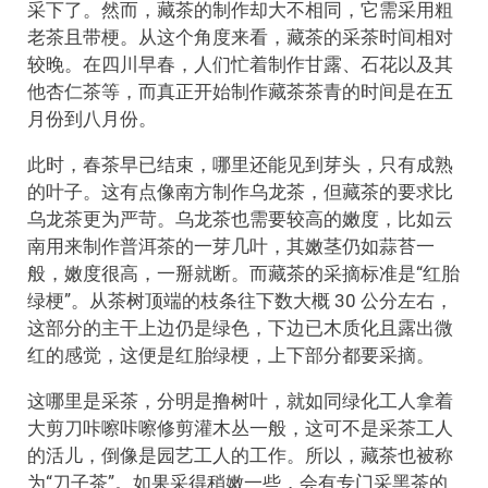
采下了。然而，藏茶的制作却大不相同，它需采用粗
老茶且带梗。从这个角度来看，藏茶的采茶时间相对
较晚。在四川早春，人们忙着制作甘露、石花以及其
他杏仁茶等，而真正开始制作藏茶茶青的时间是在五
月份到八月份。
此时，春茶早已结束，哪里还能见到芽头，只有成熟
的叶子。这有点像南方制作乌龙茶，但藏茶的要求比
乌龙茶更为严苛。乌龙茶也需要较高的嫩度，比如云
南用来制作普洱茶的一芽几叶，其嫩茎仍如蒜苔一
般，嫩度很高，一掰就断。而藏茶的采摘标准是“红胎
绿梗”。从茶树顶端的枝条往下数大概 30 公分左右，
这部分的主干上边仍是绿色，下边已木质化且露出微
红的感觉，这便是红胎绿梗，上下部分都要采摘。
这哪里是采茶，分明是撸树叶，就如同绿化工人拿着
大剪刀咔嚓咔嚓修剪灌木丛一般，这可不是采茶工人
的活儿，倒像是园艺工人的工作。所以，藏茶也被称
为“刀子茶”。如果采得稍嫩一些，会有专门采黑茶的