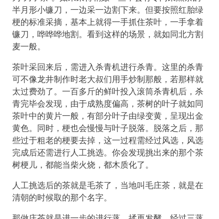
半月形小镰刀，一边采一边割下来。但要按照红胎绿
梗的标准采摘，基本上就得一手抓住茶叶，一手拿着
镰刀，哗哗哗地割。看到这样的场景，就如同北方割
麦一般。
茶叶采回来后，需进入杀青机进行杀青。这里的杀青
可不像龙井制作时老大叔们用手炒制那般，若那样就
太过费劲了。一百多斤的鲜叶投入滚筒杀青机后，杀
青完毕会发现，由于成熟度偏高，茶树的叶子就如同
茶叶中的黄片一般，有部分叶子由绿变黄，呈现出金
黄色。同时，梗也会慢慢与叶子脱落。脱落之后，那
些过于粗老的梗要去掉，这一过程需经过风选，风选
完成后还需进行人工挑选。你会发现挑出来的那个茶
树梗儿，都能当柴火烧，都木质化了。
人工挑选后的茶就是毛茶了，当地叫毛庄茶，就是在
清朝的时候取的那个名字。
那做庄茶就是进一步的进行蒸、揉再发酵。经过三蒸