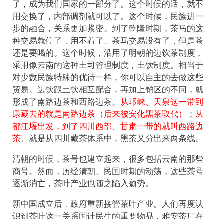
了，成为我们国家的一部分了。这个时候的话，就不
用交换了，内部调剂就可以了。这个时候，民族进一
步的融合，关系更加紧密。到了乾隆时期，茶马的这
种交易就停了，用不着了。茶马交易没有了，但是茶
还是要喝的。这个时候，沿用了明朝的边饮茶制度，
采用像云南的这种土司管理制度，土饮制度。相当于
对少数民族特殊的优待一样，你可以自主的去做这些
贸易。边饮跟土饮相互配合，再加上销区的不同，就
形成了南路边茶和西路边茶。
从邛崃、天泉这一带到
康藏去的就是南路边茶（后来被安化黑茶取代）
；
从
都江堰出发，到了四川西部、甘肃一带的就叫西路边
茶
。就是从四川藏茶体系中，黑茶又分出来两条线。
清朝的时候，茶号也建立起来，很多包括云南的那些
商号。然而，历经清朝、民国时期的动荡，这些茶号
逐渐消亡，茶叶产业也随之陷入颓势。
新中国成立后，政府重新接管茶叶产业。人们再度认
识到茶叶这一关系国计民生的重要物品，雅安茶厂在