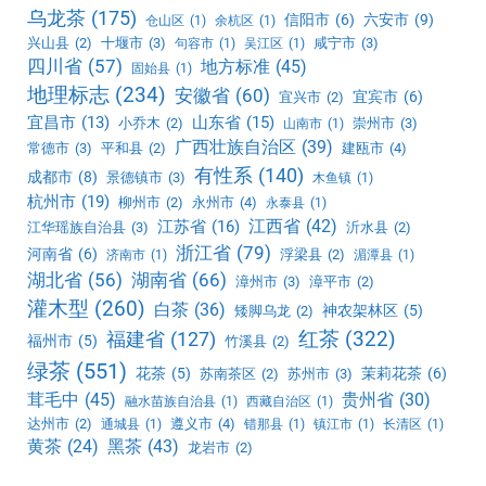
乌龙茶
(175)
信阳市
(6)
六安市
(9)
仓山区
(1)
余杭区
(1)
兴山县
(2)
十堰市
(3)
咸宁市
(3)
句容市
(1)
吴江区
(1)
四川省
(57)
地方标准
(45)
固始县
(1)
地理标志
(234)
安徽省
(60)
宜宾市
(6)
宜兴市
(2)
宜昌市
(13)
山东省
(15)
小乔木
(2)
崇州市
(3)
山南市
(1)
广西壮族自治区
(39)
常德市
(3)
平和县
(2)
建瓯市
(4)
有性系
(140)
成都市
(8)
景德镇市
(3)
木鱼镇
(1)
杭州市
(19)
柳州市
(2)
永州市
(4)
永泰县
(1)
江西省
(42)
江苏省
(16)
江华瑶族自治县
(3)
沂水县
(2)
浙江省
(79)
河南省
(6)
浮梁县
(2)
济南市
(1)
湄潭县
(1)
湖北省
(56)
湖南省
(66)
漳州市
(3)
漳平市
(2)
灌木型
(260)
白茶
(36)
神农架林区
(5)
矮脚乌龙
(2)
红茶
(322)
福建省
(127)
福州市
(5)
竹溪县
(2)
绿茶
(551)
花茶
(5)
茉莉花茶
(6)
苏南茶区
(2)
苏州市
(3)
茸毛中
(45)
贵州省
(30)
融水苗族自治县
(1)
西藏自治区
(1)
达州市
(2)
遵义市
(4)
通城县
(1)
错那县
(1)
镇江市
(1)
长清区
(1)
黑茶
(43)
黄茶
(24)
龙岩市
(2)