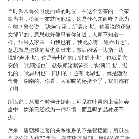
当时派常鲁公出使西藏的时候，在这个烹茶的一个茶
账当中，松赞干布就问他说，这是什么东西呀？此为
何物？鲁公说，‘涤烦疗渴，所谓茶也’。你看说的还挺
文邹邹的，意思就好像只有你知道，人家不知道一
样。结果人家来一句我也有，‘我此亦有，遂命出之’，
意思就是把我的茶也拿出来，然后的话一边指一边
说‘此寿州也‘，这是寿州产的；‘此舒州也‘，也就是六
安的；‘此顾渚也‘，就是顾渚紫笋茶；‘此蕲门也‘，湖
北的；‘此昌明也‘，四川的；还有‘此湖也‘，就是灉湖
含膏，湖南的。你看，人家喝的还挺全乎，我们都有
了啊。
所以说，从那个时候开始起，可见在吐蕃的上流社会
当中，饮茶已经成为一种习惯，而且喝的品种还不
少。
后来，唐朝和吐蕃的关系维系的不是很稳固，所以在
文成公主入藏70年后，在李隆基时期，唐朝又嫁了金