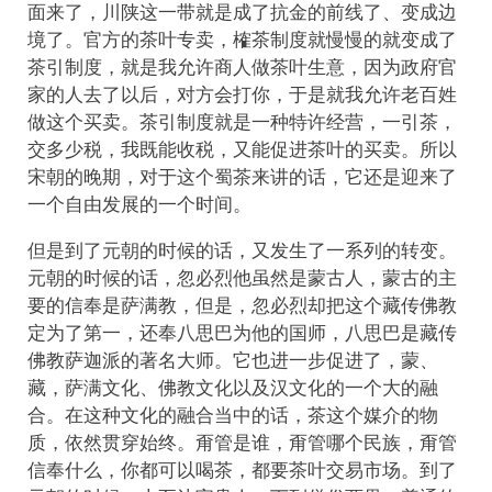
面来了，川陕这一带就是成了抗金的前线了、变成边
境了。官方的茶叶专卖，榷茶制度就慢慢的就变成了
茶引制度，就是我允许商人做茶叶生意，因为政府官
家的人去了以后，对方会打你，于是就我允许老百姓
做这个买卖。茶引制度就是一种特许经营，一引茶，
交多少税，我既能收税，又能促进茶叶的买卖。所以
宋朝的晚期，对于这个蜀茶来讲的话，它还是迎来了
一个自由发展的一个时间。
但是到了元朝的时候的话，又发生了一系列的转变。
元朝的时候的话，忽必烈他虽然是蒙古人，蒙古的主
要的信奉是萨满教，但是，忽必烈却把这个藏传佛教
定为了第一，还奉‌八思巴为他的国师，八思巴是藏传
佛教萨迦派的著名大师。它也进一步促进了，蒙、
藏，萨满文化、佛教文化以及汉文化的一个大的融
合。在这种文化的融合当中的话，茶这个媒介的物
质，依然贯穿始终。甭管是谁，甭管哪个民族，甭管
信奉什么，你都可以喝茶，都要茶叶交易市场。到了