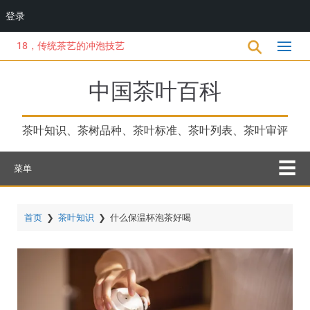
登录
跳
8，传统茶艺的冲泡技艺
转
到
主
中国茶叶百科
要
内
容
茶叶知识、茶树品种、茶叶标准、茶叶列表、茶叶审评
菜单
首页
❯
茶叶知识
❯
什么保温杯泡茶好喝