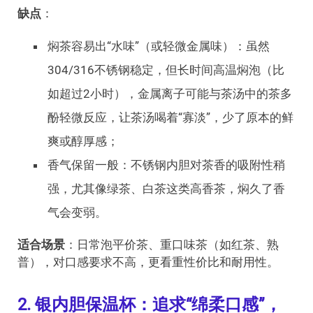
缺点
：
焖茶容易出“水味”（或轻微金属味）：虽然
304/316不锈钢稳定，但长时间高温焖泡（比
如超过2小时），金属离子可能与茶汤中的茶多
酚轻微反应，让茶汤喝着“寡淡”，少了原本的鲜
爽或醇厚感；
香气保留一般：不锈钢内胆对茶香的吸附性稍
强，尤其像绿茶、白茶这类高香茶，焖久了香
气会变弱。
适合场景
：日常泡平价茶、重口味茶（如红茶、熟
普），对口感要求不高，更看重性价比和耐用性。
2. 银内胆保温杯：追求“绵柔口感”，