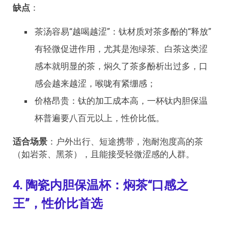
缺点
：
茶汤容易“越喝越涩”：钛材质对茶多酚的“释放”
有轻微促进作用，尤其是泡绿茶、白茶这类涩
感本就明显的茶，焖久了茶多酚析出过多，口
感会越来越涩，喉咙有紧绷感；
价格昂贵：钛的加工成本高，一杯钛内胆保温
杯普遍要八百元以上，性价比低。
适合场景
：户外出行、短途携带，泡耐泡度高的茶
（如岩茶、黑茶），且能接受轻微涩感的人群。
4. 陶瓷内胆保温杯：焖茶“口感之
王”，性价比首选