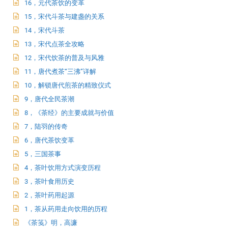
16，元代茶饮的变革
15，宋代斗茶与建盏的关系
14，宋代斗茶
13，宋代点茶全攻略
12，宋代饮茶的普及与风雅
11，唐代煮茶“三沸”详解
10，解锁唐代煎茶的精致仪式
9，唐代全民茶潮
8，《茶经》的主要成就与价值
7，陆羽的传奇
6，唐代茶饮变革
5，三国茶事
4，茶叶饮用方式演变历程
3，茶叶食用历史
2，茶叶药用起源
1，茶从药用走向饮用的历程
《茶笺》明，高濂