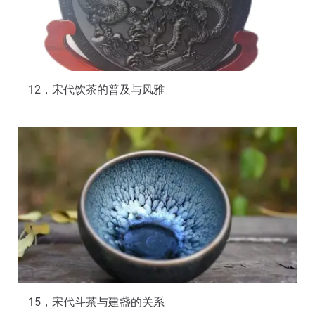
12，宋代饮茶的普及与风雅
15，宋代斗茶与建盏的关系