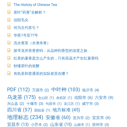
The History of Chinese Tea
茶叶“药香”全解析？
信阳毛尖
何为古代茶引？
华茶1号至77号
洗水黄茶（水潦杀青）
探寻龙井茶香密码：从品种到香型的深度之旅
红茶的薯香是怎么产生的，只有高温才产生红薯香吗
秒懂茶叶的发酵
有机茶和普通茶的实际差异在哪？
PDF
(112)
中叶种
(103)
万源市
(2)
临沂市
(4)
乌龙茶
(175)
信阳市
(6)
六安市
(9)
仓山区
(1)
余杭区
(1)
兴山县
(2)
十堰市
(3)
咸宁市
(3)
句容市
(1)
吴江区
(1)
四川省
(57)
地方标准
(45)
固始县
(1)
地理标志
(234)
安徽省
(60)
宜宾市
(6)
宜兴市
(2)
宜昌市
(13)
山东省
(15)
小乔木
(2)
崇州市
(3)
山南市
(1)