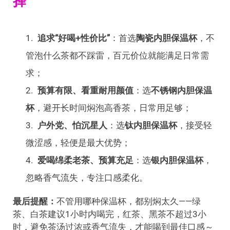
择
追求“好喝+性价比”
：首选
陶瓷内胆保温杯
，不
管泡什么茶都不踩雷，百元价位就能满足日常需
求；
预算有限、看重耐用颜值
：选
不锈钢内胆保温
杯
，避开长时间焖泡高香茶，日常用足够；
户外党、怕沉星人
：选
钛内胆保温杯
，接受轻
微涩感，轻便是最大优势；
爱喝绵柔老茶、预算充足
：选
银内胆保温杯
，
忽略香气流失，专注口感柔化。
最后提醒：
不管用哪种保温杯，都别焖太久——绿
茶、白茶建议1小时内喝完，红茶、黑茶不超过3小
时，避免茶汤过浓或香气流失，才能喝到最佳口感～