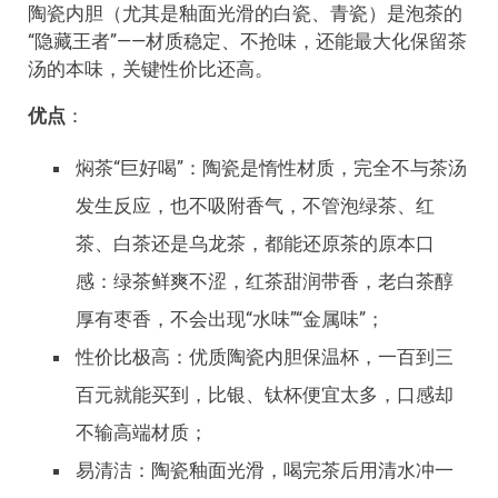
陶瓷内胆（尤其是釉面光滑的白瓷、青瓷）是泡茶的
“隐藏王者”——材质稳定、不抢味，还能最大化保留茶
汤的本味，关键性价比还高。
优点
：
焖茶“巨好喝”：陶瓷是惰性材质，完全不与茶汤
发生反应，也不吸附香气，不管泡绿茶、红
茶、白茶还是乌龙茶，都能还原茶的原本口
感：绿茶鲜爽不涩，红茶甜润带香，老白茶醇
厚有枣香，不会出现“水味”“金属味”；
性价比极高：优质陶瓷内胆保温杯，一百到三
百元就能买到，比银、钛杯便宜太多，口感却
不输高端材质；
易清洁：陶瓷釉面光滑，喝完茶后用清水冲一