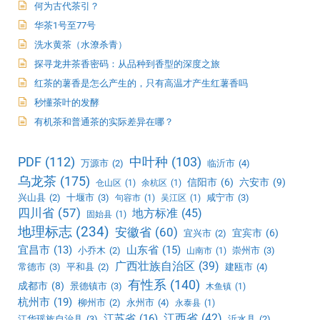
何为古代茶引？
华茶1号至77号
洗水黄茶（水潦杀青）
探寻龙井茶香密码：从品种到香型的深度之旅
红茶的薯香是怎么产生的，只有高温才产生红薯香吗
秒懂茶叶的发酵
有机茶和普通茶的实际差异在哪？
PDF
(112)
中叶种
(103)
万源市
(2)
临沂市
(4)
乌龙茶
(175)
信阳市
(6)
六安市
(9)
仓山区
(1)
余杭区
(1)
兴山县
(2)
十堰市
(3)
咸宁市
(3)
句容市
(1)
吴江区
(1)
四川省
(57)
地方标准
(45)
固始县
(1)
地理标志
(234)
安徽省
(60)
宜宾市
(6)
宜兴市
(2)
宜昌市
(13)
山东省
(15)
小乔木
(2)
崇州市
(3)
山南市
(1)
广西壮族自治区
(39)
常德市
(3)
平和县
(2)
建瓯市
(4)
有性系
(140)
成都市
(8)
景德镇市
(3)
木鱼镇
(1)
杭州市
(19)
柳州市
(2)
永州市
(4)
永泰县
(1)
江西省
(42)
江苏省
(16)
江华瑶族自治县
(3)
沂水县
(2)