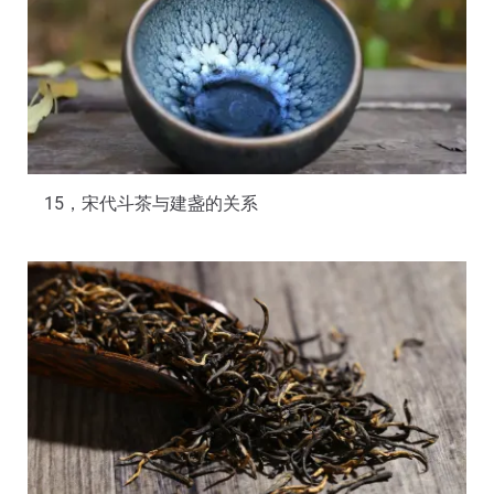
15，宋代斗茶与建盏的关系