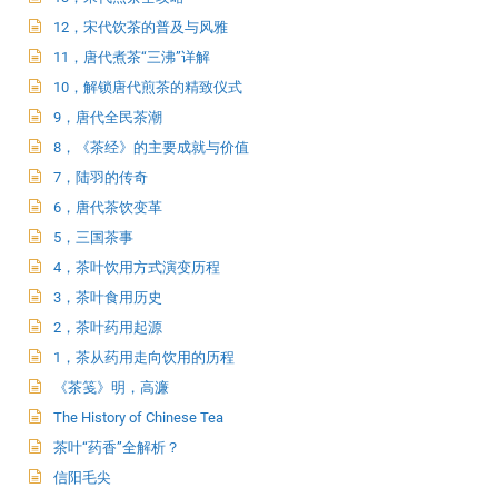
12，宋代饮茶的普及与风雅
11，唐代煮茶“三沸”详解
10，解锁唐代煎茶的精致仪式
9，唐代全民茶潮
8，《茶经》的主要成就与价值
7，陆羽的传奇
6，唐代茶饮变革
5，三国茶事
4，茶叶饮用方式演变历程
3，茶叶食用历史
2，茶叶药用起源
1，茶从药用走向饮用的历程
《茶笺》明，高濂
The History of Chinese Tea
茶叶“药香”全解析？
信阳毛尖