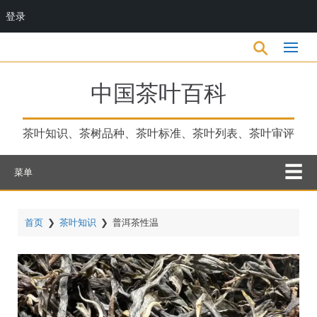
登录
跳
转
到
主
中国茶叶百科
要
内
容
茶叶知识、茶树品种、茶叶标准、茶叶列表、茶叶审评
菜单
首页
❯
茶叶知识
❯
普洱茶性温