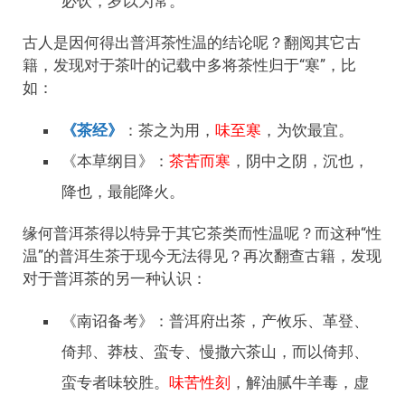
必饮，岁以为常。
古人是因何得出普洱茶性温的结论呢？翻阅其它古
籍，发现对于茶叶的记载中多将茶性归于“寒”，比
如：
《茶经》
：茶之为用，
味至寒
，为饮最宜。
《本草纲目》：
茶苦而寒
，阴中之阴，沉也，
降也，最能降火。
缘何普洱茶得以特异于其它茶类而性温呢？而这种“性
温”的普洱生茶于现今无法得见？再次翻查古籍，发现
对于普洱茶的另一种认识：
《南诏备考》：普洱府出茶，产攸乐、革登、
倚邦、莽枝、蛮专、慢撒六茶山，而以倚邦、
蛮专者味较胜。
味苦性刻
，解油腻牛羊毒，虚