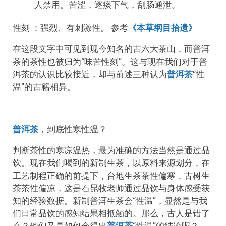
人禁用。苦涩，逐痰下气，刮肠通泄。
性刻 ：强烈、有刺激性。 参考
《本草纲目拾遗》
在这段文字中可见到现今知名的古六大茶山，而普洱
茶的茶性也被归为“味苦性刻”。这与现在我们对于普
洱茶的认识比较接近，却与前述三种认为
普洱茶
“性
温”的古籍相异。
普洱茶
，到底性寒性温？
判断茶性的寒凉温热，最为准确的方法当然是通过品
饮。现在我们喝到的新制生茶，以原料来源划分，在
工艺制程正确的前提下，台地生茶茶性偏寒，古树生
茶茶性偏凉，这是石昆牧老师通过品饮与身体感受获
知的经验数据。新制普洱生茶会“性温”，显然是与我
们日常品饮的感知结果相抵触的。那么，古人是错了
么？他们又是如何会得出
普洱茶
“性温”的结论呢？