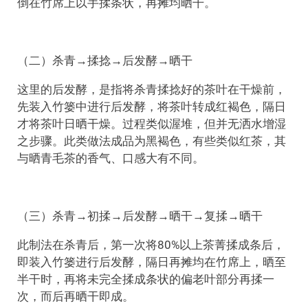
倒在竹席上以手揉条状，再摊均晒干。
（二）杀青→揉捻→后发酵→晒干
这里的后发酵，是指将杀青揉捻好的茶叶在干燥前，
先装入竹篓中进行后发酵，将茶叶转成红褐色，隔日
才将茶叶日晒干燥。过程类似渥堆，但并无洒水增湿
之步骤。此类做法成品为黑褐色，有些类似红茶，其
与晒青毛茶的香气、口感大有不同。
（三）杀青→初揉→后发酵→晒干→复揉→晒干
此制法在杀青后，第一次将80%以上茶菁揉成条后，
即装入竹篓进行后发酵，隔日再摊均在竹席上，晒至
半干时，再将未完全揉成条状的偏老叶部分再揉一
次，而后再晒干即成。