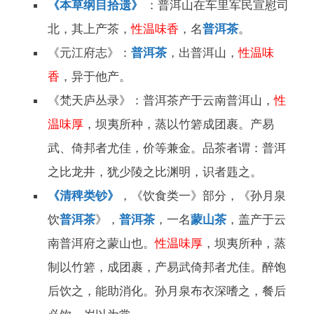
《本草纲目拾遗》
：普洱山在车里军民宣慰司
北，其上产茶，
性温味香
，名
普洱茶
。
《元江府志》：
普洱茶
，出普洱山，
性温味
香
，异于他产。
《梵天庐丛录》：普洱茶产于云南普洱山，
性
温味厚
，坝夷所种，蒸以竹箬成团裹。产易
武、倚邦者尤佳，价等兼金。品茶者谓：普洱
之比龙井，犹少陵之比渊明，识者韪之。
《清稗类钞》
，《饮食类一》部分，《孙月泉
饮
普洱茶
》，
普洱茶
，一名
蒙山茶
，盖产于云
南普洱府之蒙山也。
性温味厚
，坝夷所种，蒸
制以竹箬，成团裹，产易武倚邦者尤佳。醉饱
后饮之，能助消化。孙月泉布衣深嗜之，餐后