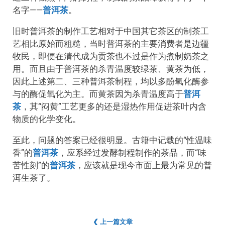
名字——
普洱茶
。
旧时普洱茶的制作工艺相对于中国其它茶区的制茶工
艺相比原始而粗糙，当时普洱茶的主要消费者是边疆
牧民，即便在清代成为贡茶也不过是作为煮制奶茶之
用。而且由于普洱茶的杀青温度较绿茶、黄茶为低，
因此上述第二、三种普洱茶制程，均以多酚氧化酶参
与的酶促氧化为主。而黄茶因为杀青温度高于
普洱
茶
，其“闷黄”工艺更多的还是湿热作用促进茶叶内含
物质的化学变化。
至此，问题的答案已经很明显。古籍中记载的“性温味
香”的
普洱茶
，应系经过发酵制程制作的茶品，而“味
苦性刻”的
普洱茶
，应该就是现今市面上最为常见的普
洱生茶了。
❮ 上一篇文章