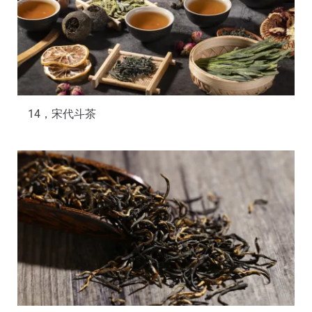
14，宋代斗茶