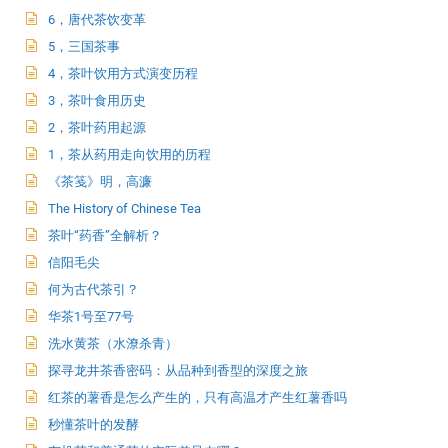
6，唐代茶饮变革
5，三国茶事
4，茶叶饮用方式演变历程
3，茶叶食用历史
2，茶叶药用起源
1，茶从药用走向饮用的历程
《茶笺》明，高濂
The History of Chinese Tea
茶叶“药香”全解析？
信阳毛尖
何为古代茶引？
华茶1号至77号
洗水黄茶（水潦杀青）
探寻龙井茶香密码：从品种到香型的深度之旅
红茶的薯香是怎么产生的，只有高温才产生红薯香吗
秒懂茶叶的发酵