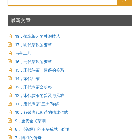
最新文章
18，传统茶艺的冲泡技艺
17，明代茶饮的变革
乌茶工艺
16，元代茶饮的变革
15，宋代斗茶与建盏的关系
14，宋代斗茶
13，宋代点茶全攻略
12，宋代饮茶的普及与风雅
11，唐代煮茶“三沸”详解
10，解锁唐代煎茶的精致仪式
9，唐代全民茶潮
8，《茶经》的主要成就与价值
7，陆羽的传奇