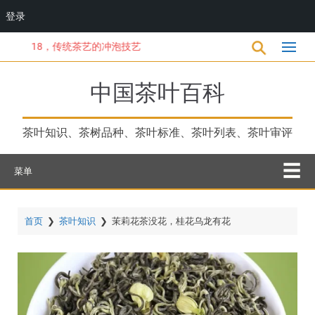
登录
跳
18，传统茶艺的冲泡技艺
转
到
主
中国茶叶百科
要
内
容
茶叶知识、茶树品种、茶叶标准、茶叶列表、茶叶审评
菜单
首页
❯
茶叶知识
❯
茉莉花茶没花，桂花乌龙有花