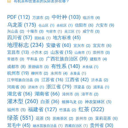
有机茶和普通茶的实际差异在哪？
PDF
(112)
中叶种
(103)
万源市
(2)
临沂市
(4)
乌龙茶
(175)
信阳市
(6)
六安市
(9)
仓山区
(1)
余杭区
(1)
兴山县
(2)
十堰市
(3)
咸宁市
(3)
句容市
(1)
吴江区
(1)
四川省
(57)
地方标准
(45)
固始县
(1)
地理标志
(234)
安徽省
(60)
宜宾市
(6)
宜兴市
(2)
宜昌市
(13)
山东省
(15)
小乔木
(2)
崇州市
(3)
山南市
(1)
广西壮族自治区
(39)
常德市
(3)
平和县
(2)
建瓯市
(4)
有性系
(140)
成都市
(8)
景德镇市
(3)
木鱼镇
(1)
杭州市
(19)
柳州市
(2)
永州市
(4)
永泰县
(1)
江西省
(42)
江苏省
(16)
江华瑶族自治县
(3)
沂水县
(2)
浙江省
(79)
河南省
(6)
浮梁县
(2)
济南市
(1)
湄潭县
(1)
湖北省
(56)
湖南省
(66)
漳州市
(3)
漳平市
(2)
灌木型
(260)
白茶
(36)
神农架林区
(5)
矮脚乌龙
(2)
红茶
(322)
福建省
(127)
福州市
(5)
竹溪县
(2)
绿茶
(551)
花茶
(5)
茉莉花茶
(6)
苏南茶区
(2)
苏州市
(3)
茸毛中
(45)
贵州省
(30)
融水苗族自治县
(1)
西藏自治区
(1)