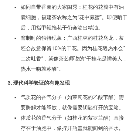
如同自带香囊的大家闺秀：桂花的花瓣中有油
囊细胞，福建茶农称之为”花中藏蜜”。即便晒干
后，用指甲轻掐花干仍会渗出精油。
窨制时的独特现象：广西桂林的桂花乌龙，茶
坯会故意保留10%的干花。因为桂花遇热水会”
二次吐香”，就像茶艺师说的”干桂花是睡美人，
热水一吻就苏醒”。
3. 现代科学验证的有趣发现
气质花的香气分子（如茉莉花的乙酸苄酯）需
要酶解才能释放，就像需要钥匙打开的宝箱。
体质花的香气分子（如桂花的紫罗兰酮）直接
存在于油胞中，像拧开瓶盖就能闻到的香水。