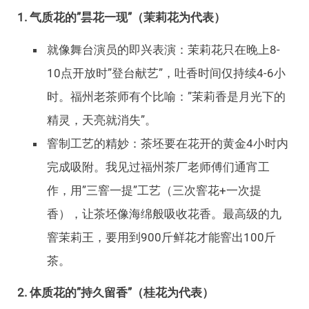
1. 气质花的”昙花一现”（茉莉花为代表）
就像舞台演员的即兴表演：茉莉花只在晚上8-
10点开放时”登台献艺”，吐香时间仅持续4-6小
时。福州老茶师有个比喻：”茉莉香是月光下的
精灵，天亮就消失”。
窨制工艺的精妙：茶坯要在花开的黄金4小时内
完成吸附。我见过福州茶厂老师傅们通宵工
作，用”三窨一提”工艺（三次窨花+一次提
香），让茶坯像海绵般吸收花香。最高级的九
窨茉莉王，要用到900斤鲜花才能窨出100斤
茶。
2. 体质花的”持久留香”（桂花为代表）