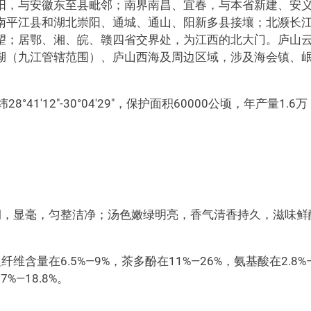
阳，与安徽东至县毗邻；南界南昌、宜春，与本省新建、安
南平江县和湖北崇阳、通城、通山、阳新多县接壤；北濒长
望；居鄂、湘、皖、赣四省交界处，为江西的北大门。庐山
湖（九江管辖范围）、庐山西海及周边区域，涉及海会镇、
纬28°41′12″-30°04′29″，保护面积60000公顷，年产量1.6万
润，显毫，匀整洁净；汤色嫩绿明亮，香气清香持久，滋味鲜
纤维含量在6.5%—9%，茶多酚在11%—26%，氨基酸在2.8%
7%—18.8%。