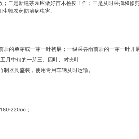
数；二是新建茶园应做好苗木检疫工作；三是及时采摘和修
和生物农药防治病虫害。
前后的单芽或一芽一叶初展；一级采谷雨前后的一芽一叶开
采五月中旬的一芽三、四叶、对夹叶。
竹制器具盛装，使用专用车辆及时运输。
；
0-220oc；