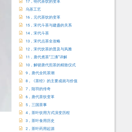
17，明代茶饮的变革
乌茶工艺
16，元代茶饮的变革
15，宋代斗茶与建盏的关系
14，宋代斗茶
13，宋代点茶全攻略
12，宋代饮茶的普及与风雅
11，唐代煮茶“三沸”详解
10，解锁唐代煎茶的精致仪式
9，唐代全民茶潮
8，《茶经》的主要成就与价值
7，陆羽的传奇
6，唐代茶饮变革
5，三国茶事
4，茶叶饮用方式演变历程
3，茶叶食用历史
2，茶叶药用起源