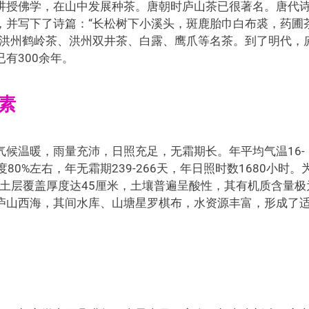
讲授佛学，在山中发展种茶。唐朝时庐山茶已很著名。唐代
，并写下了诗篇：“长松树下小溪头，斑鹿胎巾白布裘，药圃
有洪州鹤岭茶、洪州双井茶、白露、鹰爪等名茶。到了明代，
有300余年。
素
候温暖，雨量充沛，日照充足，无霜期长。年平均气温16-
度80%左右，年无霜期239-266天，年日照时数1680小时。
.0，土层覆盖厚度达45厘米，土壤普遍呈酸性，其有机质含量极
庐山西海，其间水库、山塘星罗棋布，水资源丰富，形成了