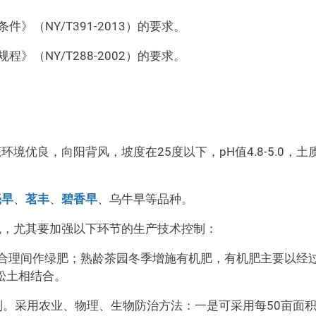
》（NY/T391-2013）的要求。
》（NY/T288-2002）的要求。
境优良，向阳背风，坡度在25度以下，pH值4.8-5.0，土
毫早
、
茗丰
、
碧香早
、乌牛早等品种。
色，尤其要加强以下环节的生产技术控制：
间合理间作绿肥；熟龄茶园冬季增施有机肥，有机肥主要以经
松土相结合。
则。采用农业、物理、生物防治方法：一是可采用每50亩面