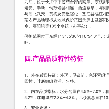
九江，位于长江中下游结合部的南岸。东枕鄱
靖安、奉新、铜鼓诸县相连；西连幕阜，与湖
与湖北武穴、黄梅及安徽宿松、望江县隔江相
茶农产品地理标志地域保护范围为庐山及鄱阳
乡、赛阳镇等185个乡镇（办事处）。
保护范围位于东经113°56′30″-116°54′01″，北
吨。
四.产品品质特性特征
1、外在感官特征：外形，显锋苗，色泽翠绿
回甘，叶底嫩绿鲜活、匀整。
2、内在品质指标：水分含量在4.5%—7.0%，粗
5.2%，咖啡碱在2.8%—4.8%，儿茶素总量在13.
3、安全要求：