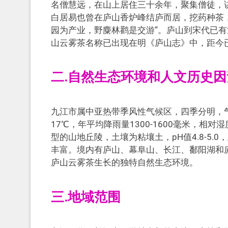
名僧慧远，在山上居住三十余年，聚集僧徒，
白居易也曾在庐山香炉峰结庐而居，挖药种茶
园为产业，野麋林鹳是交游”。庐山到宋代已
山云雾茶名称已出现在明《庐山志》中，距今已
二.自然生态环境和人文历史因
九江市属中亚热带季风性气候区，四季分明，气
17℃，年平均降雨量1300-1600毫米，相对湿
型的山地丘陵，土壤为粘壤土，pH值4.8-5
丰富。境内有庐山、幕阜山、长江、鄱阳湖和
庐山云雾茶生长的独特自然生态环境。
三.地域范围