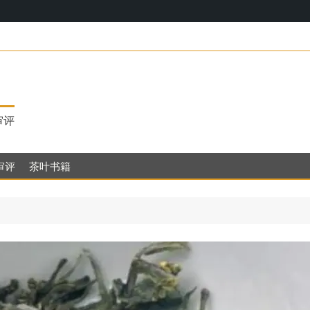
17，明代茶饮的
审评
审评
茶叶书籍