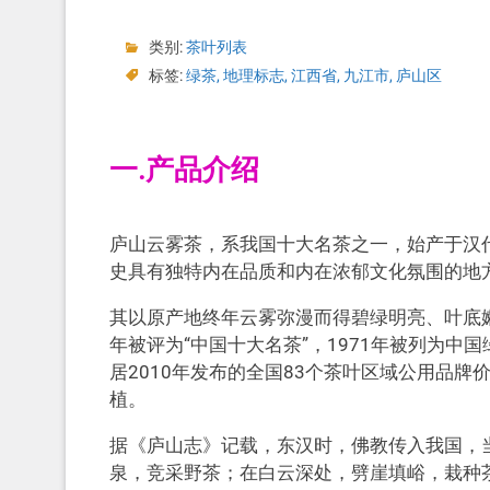
类别:
茶叶列表
标签:
绿茶
,
地理标志
,
江西省
,
九江市
,
庐山区
一.产品介绍
庐山云雾茶，系我国十大名茶之一，始产于汉代
史具有独特内在品质和内在浓郁文化氛围的地
其以原产地终年云雾弥漫而得碧绿明亮、叶底嫩
年被评为“中国十大名茶”，1971年被列为中国
居2010年发布的全国83个茶叶区域公用品
植。
据《庐山志》记载，东汉时，佛教传入我国，当
泉，竞采野茶；在白云深处，劈崖填峪，栽种