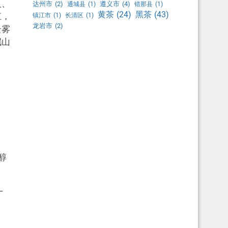
义、
达州市
(2)
遵义市
(4)
通城县
(1)
错那县
(1)
黑茶
(43)
黄茶
(24)
江，
镇江市
(1)
长清区
(1)
龙岩市
(2)
云雾
岷山
醇
—