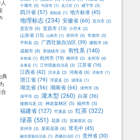
诗人
十堰市
(3)
咸宁市
(3)
句容市
(1)
吴江区
(1)
茶
四川省
(57)
地方标准
(45)
固始县
(1)
庐
地理标志
(234)
安徽省
(60)
宜兴市
(2)
宜昌市
(13)
宜宾市
(6)
小乔木
(2)
山东省
(15)
崇州市
(3)
常德市
(3)
山南市
(1)
广西壮族自治区
(39)
平和县
(2)
建瓯市
(4)
有性系
(140)
成都市
(8)
景德镇市
(3)
杭州市
(19)
柳州市
(2)
永州市
(4)
木鱼镇
(1)
江苏省
(16)
江华瑶族自治县
(3)
永泰县
(1)
江西省
(42)
河南省
(6)
沂水县
(2)
济南市
(1)
为典
浙江省
(79)
浮梁县
(2)
湄潭县
(1)
为
湖北省
(56)
湖南省
(66)
漳州市
(3)
适合
灌木型
(260)
白茶
(36)
漳平市
(2)
神农架林区
(5)
福州市
(5)
矮脚乌龙
(2)
红茶
(322)
福建省
(127)
竹溪县
(2)
绿茶
(551)
花茶
(5)
苏南茶区
(2)
茸毛中
(45)
茉莉花茶
(6)
苏州市
(3)
贵州省
(30)
融水苗族自治县
(1)
西藏自治区
(1)