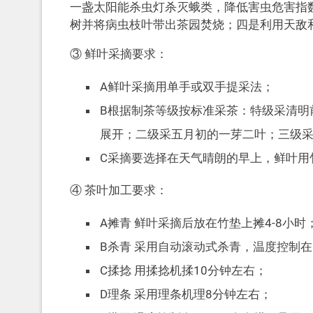
一盏太阳能杀虫灯杀灭蛾类，降低害虫危害指
树并将病虫枝叶带出茶园焚烧；四是利用天敌
③ 鲜叶采摘要求：
A鲜叶采摘用单手或双手提采法；
B根据制茶等级按标准采茶：特级采清明
展开；二级采五月初的一芽二叶；三级
C采摘要选择在天气晴朗的早上，鲜叶用
④ 茶叶加工要求：
A摊青 鲜叶采摘后放在竹垫上摊4-8小时
B杀青 采用自动滚动式杀青，温度控制在18
C揉捻 用揉捻机揉10分钟左右；
D理条 采用理条机理8分钟左右；