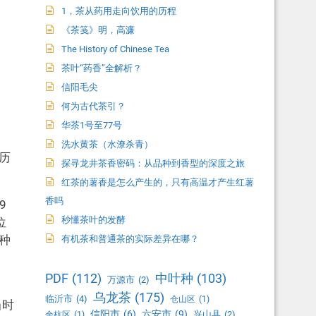
1，茶从药用走向饮用的历程
《茶笺》明，高濂
The History of Chinese Tea
茶叶“药香”全解析？
信阳毛尖
何为古代茶引？
华茶1号至77号
洗水黄茶（水潦杀青）
历
探寻龙井茶香密码：从品种到香型的深度之旅
红茶的薯香是怎么产生的，只有高温才产生红薯
香吗
9
秒懂茶叶的发酵
位
种
有机茶和普通茶的实际差异在哪？
PDF
(112)
中叶种
(103)
万源市
(2)
乌龙茶
(175)
临沂市
(4)
仓山区
(1)
当时
信阳市
(6)
六安市
(9)
兴山县
(2)
余杭区
(1)