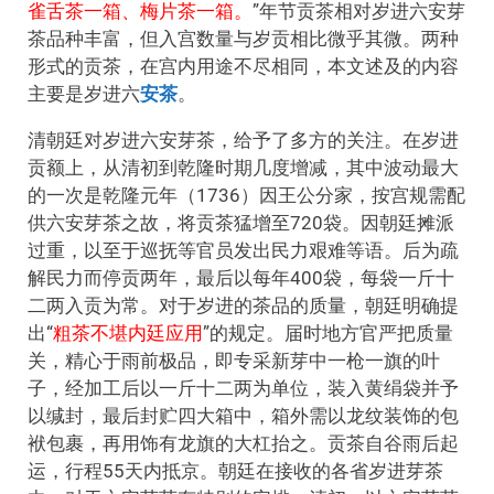
雀舌茶一箱、梅片茶一箱。
”年节贡茶相对岁进六安芽
茶品种丰富，但入宫数量与岁贡相比微乎其微。两种
形式的贡茶，在宫内用途不尽相同，本文述及的内容
主要是岁进六
安茶
。
清朝廷对岁进六安芽茶，给予了多方的关注。在岁进
贡额上，从清初到乾隆时期几度增减，其中波动最大
的一次是乾隆元年（1736）因王公分家，按宫规需配
供六安芽茶之故，将贡茶猛增至720袋。因朝廷摊派
过重，以至于巡抚等官员发出民力艰难等语。后为疏
解民力而停贡两年，最后以每年400袋，每袋一斤十
二两入贡为常。对于岁进的茶品的质量，朝廷明确提
出“
粗茶不堪内廷应用
”的规定。届时地方官严把质量
关，精心于雨前极品，即专采新芽中一枪一旗的叶
子，经加工后以一斤十二两为单位，装入黄绢袋并予
以缄封，最后封贮四大箱中，箱外需以龙纹装饰的包
袱包裹，再用饰有龙旗的大杠抬之。贡茶自谷雨后起
运，行程55天内抵京。朝廷在接收的各省岁进芽茶