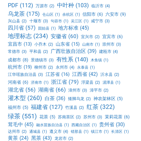
PDF
(112)
中叶种
(103)
万源市
(2)
临沂市
(4)
乌龙茶
(175)
信阳市
(6)
六安市
(9)
仓山区
(1)
余杭区
(1)
兴山县
(2)
十堰市
(3)
咸宁市
(3)
句容市
(1)
吴江区
(1)
四川省
(57)
地方标准
(45)
固始县
(1)
地理标志
(234)
安徽省
(60)
宜宾市
(6)
宜兴市
(2)
宜昌市
(13)
山东省
(15)
小乔木
(2)
崇州市
(3)
山南市
(1)
广西壮族自治区
(39)
常德市
(3)
平和县
(2)
建瓯市
(4)
有性系
(140)
成都市
(8)
景德镇市
(3)
木鱼镇
(1)
杭州市
(19)
柳州市
(2)
永州市
(4)
永泰县
(1)
江西省
(42)
江苏省
(16)
江华瑶族自治县
(3)
沂水县
(2)
浙江省
(79)
河南省
(6)
浮梁县
(2)
济南市
(1)
湄潭县
(1)
湖北省
(56)
湖南省
(66)
漳州市
(3)
漳平市
(2)
灌木型
(260)
白茶
(36)
神农架林区
(5)
矮脚乌龙
(2)
红茶
(322)
福建省
(127)
福州市
(5)
竹溪县
(2)
绿茶
(551)
花茶
(5)
茉莉花茶
(6)
苏南茶区
(2)
苏州市
(3)
茸毛中
(45)
贵州省
(30)
融水苗族自治县
(1)
西藏自治区
(1)
达州市
(2)
遵义市
(4)
通城县
(1)
错那县
(1)
镇江市
(1)
长清区
(1)
黑茶
(43)
黄茶
(24)
龙岩市
(2)