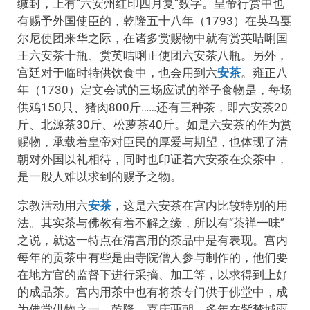
缄封，上有“六安州红印四月复”数字。皇帝行赏中也
有赐予外国使臣的，乾隆五十八年（1793）在英马戛
尔尼使团来华之际，在诸多赏赐物中就有赏英咭唎国
王六安茶十瓶、赏英咭唎正使团六安茶八瓶。另外，
宫廷对于临时特供饮食中，也会用到六
安茶
。雍正八
年（1730）定文会试的三场应试的举子食物是，每场
供鸡150只、猪肉800斤……还有三种茶，即六安茶20
斤、北源茶30斤、松萝茶40斤。如是六安茶的作为赏
赐物，承载着皇帝对臣民的厚爱与期望，也体现了清
朝对外国以礼相待，同时也印证着六安茶在众茶中，
是一般人难以求到的赐予之物。
宗教活动用六
安茶
，这是六安茶在宫内比较特别的用
法。其实茶与佛教有着不解之缘，所以有“茶禅一味”
之说，就这一特点在清宫用的茶品中是有表现。宫内
每年的贡茶中有些是由寺院僧人参与制作的，他们要
在地方官的监督下进行采摘、加工等，以求得到上好
的成品茶。宫内用茶中也有将茶专门供于佛堂中，成
为佛堂供物之一。乾隆、嘉庆两朝，多年在紫禁城雨