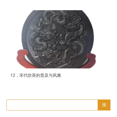
12，宋代饮茶的普及与风雅
搜