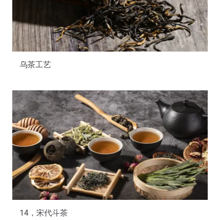
乌茶工艺
14，宋代斗茶