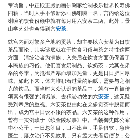
帝谕旨，中正殿正殿的画佛喇嘛绘制极乐世界长寿佛
四轴，当时人手不够新添画佛喇嘛一名，宫内给这位
喇嘛的饮食份额中就有每月用六安茶二两。此外，景
山学艺处也会得到六
安茶
。
就宫内面对繁多产地的贡茶，却主要以六安茶为日饮
茶品而论，其实谜底就在于饮食习俗与茶之特性这两
方面。清统治者为满族，入关后在饮食方面仍保留了
本民族的习俗。他们喜食奶制品、饮奶茶，尤其在肃
杀的冬季，为抵御严寒而增加热量，更是日日肥甘厚
味。如此下来，体内堆积着过量的油腻，需要与之相
克的饮品。而当时大众认识的茶品中，就有一直被传
颂素有很强的消垢腻、去积滞功效的六
安茶
，这无疑
受到帝后的重视。六安茶也由此在众多贡茶中脱颖而
出，成为宫中日饮不辍的茶品。六安茶的这种作用，
曾有一实例载于《续金陵琐事》中。当朝御史陈公家
中小公子，一日忽闭目，口不出声，手足俱软，急请
医生，屡次治疗不见效果，只有孟大夫看后便说：公