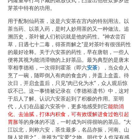
内隆重举行乌卜藏的燃放仪式，凸显出他在众多岁进
芽茶中特有的功用。
用于配制仙药茶，这是六安茶在宫内的特别用法。以
茶当药、以茶入药，是时人妙用茶的又一种做法。追
溯历史，茶叶被人们初识就是他的药性。“神农尝百
草，日遇七十二毒，得茶而解之”是对茶叶有很强药性
的最好诠释。关于六安茶的药性，早在唐朝，一些人
便将其视为能消滞物的上好茶品。最为典型的是唐末
宰相李德裕，一次得到霍茶（即六
安茶
），当众命人
烹了一碗，随即倒入有肉的食盒内，并盖上盒盖。待
次日，开启盒盖后，只见“肉已化为水”，众人观后惊
叹不已。这一事情被记录在《李德裕遗书》中，这对
于后人了解、认识六安茶起到了积极的作用。至明
代，人们在品鉴六安茶中，更多地感受到它
能助消
化、去油腻，打体内积食，可有效缓解进食过饱引起
胃胀
等的身体的不适，一时成为叫得很响的茶品。“大
江以北，则称六安，茶生最多，名品亦振，河南、山
陕人皆用之”，并视为“宝爱”之物。明代文人也深有感