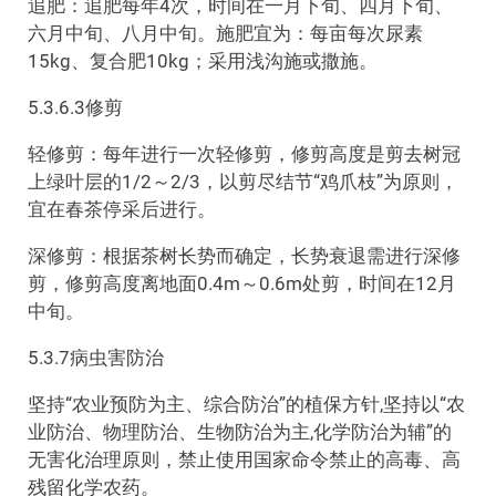
追肥：追肥每年4次，时间在一月下旬、四月下旬、
六月中旬、八月中旬。施肥宜为：每亩每次尿素
15kg、复合肥10kg；采用浅沟施或撒施。
5.3.6.3修剪
轻修剪：每年进行一次轻修剪，修剪高度是剪去树冠
上绿叶层的1/2～2/3，以剪尽结节“鸡爪枝”为原则，
宜在春茶停采后进行。
深修剪：根据茶树长势而确定，长势衰退需进行深修
剪，修剪高度离地面0.4m～0.6m处剪，时间在12月
中旬。
5.3.7病虫害防治
坚持“农业预防为主、综合防治”的植保方针,坚持以“农
业防治、物理防治、生物防治为主,化学防治为辅”的
无害化治理原则，禁止使用国家命令禁止的高毒、高
残留化学农药。