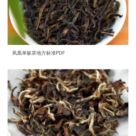
凤凰单枞茶地方标准PDF