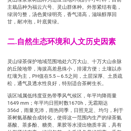
主栽品种为福云六号、灵山群体种。外形紧结有毫，
绿润匀整，汤色黄绿明亮，香气清高，滋味醇厚回
甘，耐冲泡，叶底黄绿。
二.自然生态环境和人文历史因素
灵山绿茶保护地域范围地处六万大山、十万大山余脉
的丘陵地带，海拔高差悬殊小，排灌方便；土壤以赤
红壤为主，PH值在5.5～6.5之间，土层深厚、土质疏
松，通气及透水性良好，特别适合茶树生长。
该区域属低纬度亚热带季风气候区，年平均降雨量
1649 mm；年平均日照时数1670h，无霜期达
356d，雨量充沛，雨热同季，日照充足、均匀，利于
茶树氨基酸合成转化，使得这一范围内生产的绿茶氨
基酸、茶多酚、糖类、果胶等水浸出物质丰富，具有