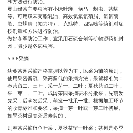
和方法进行防治。
灵山绿茶主要虫害有小绿叶蝉、蓟马、蚜虫、茶螨
等。可用联苯菊酯乳油、高效氯氟氰菊脂、氯氰菊
脂、虫螨腈（帕力特）、克螨特、四螨嗪等药剂对症
按剂量和方法进行防治。
做好冬季防治工作，宜采用石硫合剂等矿物源药剂封
园，减少越冬病虫害。
5.3.8采摘
幼龄茶园采摘严格掌握以养为主，以采为辅的原则，
使用采密留疏、采高留低的采摘方法，采留标准为：
春茶留二、三叶，采一芽一、二叶；夏秋茶留二叶，
采一芽一、二叶。成龄茶园采摘要求分批采，先萌发
先采，后萌发后采，萌发一批采一批。根据加工环节
的收青标准和要求，采摘一芽一叶或一芽二叶初展。
如果茶树是春茶后修剪的，
则春茶采摘留鱼叶采，夏秋茶留一叶采；茶树是冬季