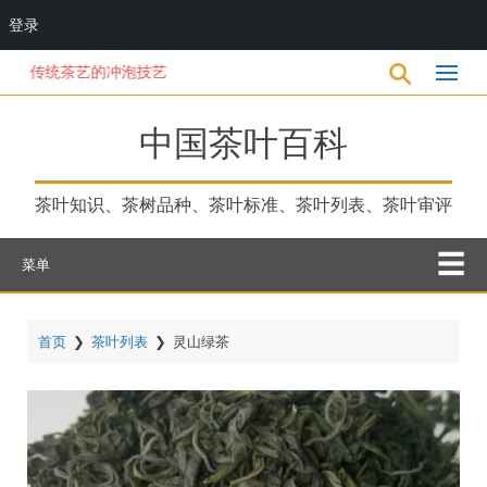
登录
跳
统茶艺的冲泡技艺
转
到
主
中国茶叶百科
要
内
容
茶叶知识、茶树品种、茶叶标准、茶叶列表、茶叶审评
菜单
首页
❯
茶叶列表
❯
灵山绿茶