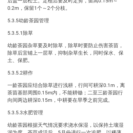
后盖一层松土。定植后要及时定剪，留高0.15m～
0.2m，保留1个～2个分枝。
5.3.5幼龄茶园管理
5.3.5.1除草
幼龄茶园杂草要及时除草，除草时要防止伤害茶苗，
除草后宜铺上一层草，抑制杂草生长，同时保水、保
土、保肥。
5.3.5.2耕作
一龄茶园应结合除草进行浅耕，行间可耕深0.1m，离
茶苗基部周围0.15m内，不能耕锄；二至三龄茶园行
向间两边耕深0.15m，中耕要在旱季之前完成。
5.3.5.3水肥管理
幼龄茶园根据天气情况要求浇水保湿，以保持土壤湿
润为度。茶苗成活后，5月份进行一次追肥，以稀薄