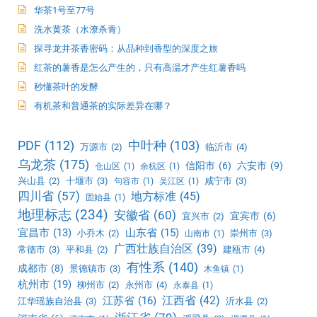
华茶1号至77号
洗水黄茶（水潦杀青）
探寻龙井茶香密码：从品种到香型的深度之旅
红茶的薯香是怎么产生的，只有高温才产生红薯香吗
秒懂茶叶的发酵
有机茶和普通茶的实际差异在哪？
PDF
(112)
中叶种
(103)
万源市
(2)
临沂市
(4)
乌龙茶
(175)
信阳市
(6)
六安市
(9)
仓山区
(1)
余杭区
(1)
兴山县
(2)
十堰市
(3)
咸宁市
(3)
句容市
(1)
吴江区
(1)
四川省
(57)
地方标准
(45)
固始县
(1)
地理标志
(234)
安徽省
(60)
宜宾市
(6)
宜兴市
(2)
宜昌市
(13)
山东省
(15)
小乔木
(2)
崇州市
(3)
山南市
(1)
广西壮族自治区
(39)
常德市
(3)
平和县
(2)
建瓯市
(4)
有性系
(140)
成都市
(8)
景德镇市
(3)
木鱼镇
(1)
杭州市
(19)
柳州市
(2)
永州市
(4)
永泰县
(1)
江西省
(42)
江苏省
(16)
江华瑶族自治县
(3)
沂水县
(2)