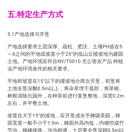
五.特定生产方式
5.1产地选择与开垦
产地选择要求土层深厚、疏松、肥沃、土壤PH值在5
～6之间的平地或坡度小于25°的低山丘陵坡地为建园
土地。产地环境应符合NY/T5010 无公害农产品 种植
业产地环境条件的相关要求。
平地和坡度在15°以下的缓坡地分两次开垦，初垦将
土地全垦深翻0.5m以上，将杂草埋于底部，将草根、
树根清除出园外，在种茶前进行复垦整地，深度0.2m
左右，并平整土地。
坡度在大于15°的坡地，应开垦成水平梯级茶园，梯
面宽度一般不小于1.5m，梯面外高内低，内侧挖成竹
节沟，梯梯接路，沟沟相通，土层要全垦深耕0.5m以