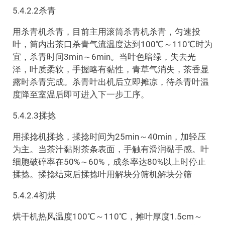
5.4.2.2杀青
用杀青机杀青，目前主用滚筒杀青机杀青，匀速投
叶，筒内出茶口杀青气流温度达到100℃～110℃时为
宜，杀青时间3min～6min。当叶色暗绿，失去光
泽，叶质柔软，手握略有黏性，青草气消失，茶香显
露时杀青完成。杀青叶出机后立即摊凉，待杀青叶温
度降至室温后即可进入下一步工序。
5.4.2.3揉捻
用揉捻机揉捻，揉捻时间为25min～40min，加轻压
为主。当茶汁黏附茶条表面，手触有滑润黏手感。叶
细胞破碎率在50%～60%，成条率达80%以上时停止
揉捻。揉捻结束后揉捻叶用解块分筛机解块分筛
5.4.2.4初烘
烘干机热风温度100℃～110℃，摊叶厚度1.5cm～