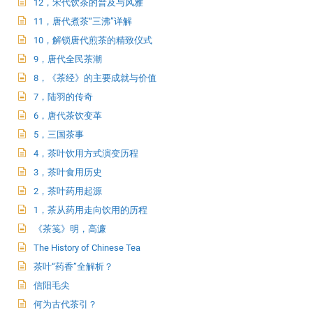
12，宋代饮茶的普及与风雅
11，唐代煮茶“三沸”详解
10，解锁唐代煎茶的精致仪式
9，唐代全民茶潮
8，《茶经》的主要成就与价值
7，陆羽的传奇
6，唐代茶饮变革
5，三国茶事
4，茶叶饮用方式演变历程
3，茶叶食用历史
2，茶叶药用起源
1，茶从药用走向饮用的历程
《茶笺》明，高濂
The History of Chinese Tea
茶叶“药香”全解析？
信阳毛尖
何为古代茶引？