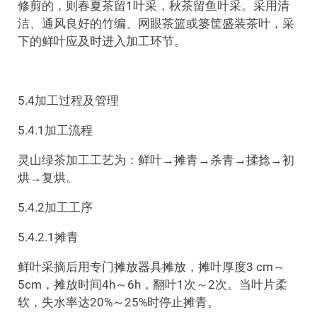
修剪的，则春夏茶留1叶采，秋茶留鱼叶采。采用清
洁、通风良好的竹编、网眼茶篮或篓筐盛装茶叶，采
下的鲜叶应及时进入加工环节。
5.4加工过程及管理
5.4.1加工流程
灵山绿茶加工工艺为：鲜叶→摊青→杀青→揉捻→初
烘→复烘。
5.4.2加工工序
5.4.2.1摊青
鲜叶采摘后用专门摊放器具摊放，摊叶厚度3 cm～
5cm，摊放时间4h～6h，翻叶1次～2次。当叶片柔
软，失水率达20%～25%时停止摊青。