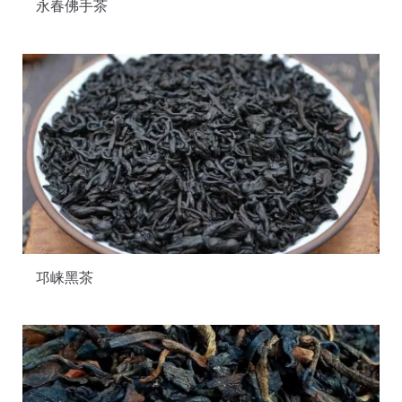
永春佛手茶
邛崃黑茶