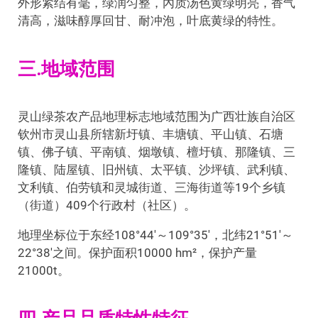
外形紧结有毫，绿润匀整，內质汤色黄绿明亮，香气
清高，滋味醇厚回甘、耐冲泡，叶底黄绿的特性。
三.地域范围
灵山绿茶农产品地理标志地域范围为广西壮族自治区
钦州市灵山县所辖新圩镇、丰塘镇、平山镇、石塘
镇、佛子镇、平南镇、烟墩镇、檀圩镇、那隆镇、三
隆镇、陆屋镇、旧州镇、太平镇、沙坪镇、武利镇、
文利镇、伯劳镇和灵城街道、三海街道等19个乡镇
（街道）409个行政村（社区）。
地理坐标位于东经108°44′～109°35′，北纬21°51′～
22°38′之间。保护面积10000 hm²，保护产量
21000t。