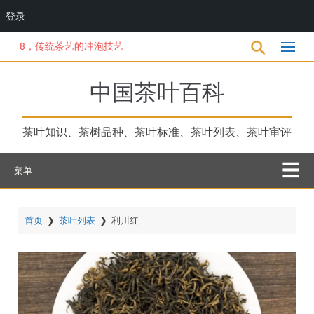
登录
跳
8，传统茶艺的冲泡技艺
转
到
主
中国茶叶百科
要
内
容
茶叶知识、茶树品种、茶叶标准、茶叶列表、茶叶审评
菜单
首页
❯
茶叶列表
❯
利川红