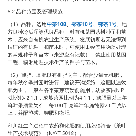
5.2 品种范围及管理规范
（1）品种。选用
中茶108
、
鄂茶10号
、
鄂茶1号
、地
方良种冷后浑等优良品种。对有机茶园茶树种子和苗
木，应来自有机农业生产系统。发展初期若无法得到
认证的有机种子和苗木时，可使用未经禁用物质处理
的常规种子和苗木（来源应有记载），禁止使用基因
工程、辐射处理技术生产的种子与苗木。
（2）施肥。基肥以有机肥为主，配合少量无机肥，
每年秋冬季封园时进行，建议开沟深施。追肥以速效
肥为主，一般在各季茶芽萌发前施用，幼龄茶园N P
K比例为2:1:1，成龄茶园比例为4:1:1，施肥量以上年
鲜叶采摘量为准，每100千克鲜叶年施纯氮2.6千克以
上，并配施磷、钾肥和微肥。
利川红生产过程中农药和化肥的使用必须符合《茶叶
生产技术规范》（NY/T 5018）。