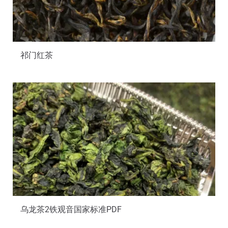
祁门红茶
乌龙茶2铁观音国家标准PDF