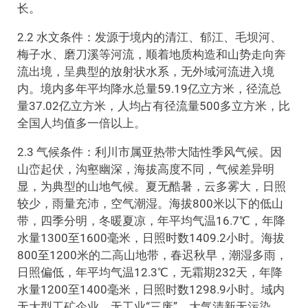
长。
2.2 水文条件：发源于境内的清江、郁江、毛坝河、
梅子水、磨刀溪等河流，顺着地质构造和山势走向奔
流出境，呈典型的放射状水系，无外域河流进入境
内。境内多年平均降水总量59.19亿立方米，径流总
量37.02亿立方米，人均占有径流量500多立方米，比
全国人均值多一倍以上。
2.3 气候条件：利川市属亚热带大陆性季风气候。因
山峦起伏，沟壑幽深，海拔高度不同，气候差异明
显，为典型的山地气候。夏无酷暑，云多雾大，日照
较少，雨量充沛，空气潮湿。海拔800米以下的低山
带，四季分明，冬暖夏凉，年平均气温16.7℃，年降
水量1300至1600毫米，日照时数1409.2小时。海拔
800至1200米的二高山地带，春迟秋早，潮湿多雨，
日照偏低，年平均气温12.3℃，无霜期232天，年降
水量1200至1400毫米，日照时数1298.9小时。域内
无大型工矿企业，无工业“三废”，大气清新无污染，