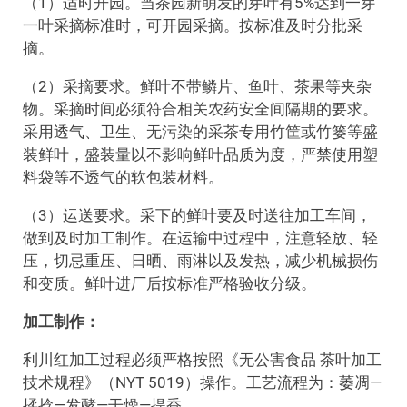
（1）适时开园。当茶园新萌发的芽叶有5%达到一芽
一叶采摘标准时，可开园采摘。按标准及时分批采
摘。
（2）采摘要求。鲜叶不带鳞片、鱼叶、茶果等夹杂
物。采摘时间必须符合相关农药安全间隔期的要求。
采用透气、卫生、无污染的采茶专用竹筐或竹篓等盛
装鲜叶，盛装量以不影响鲜叶品质为度，严禁使用塑
料袋等不透气的软包装材料。
（3）运送要求。采下的鲜叶要及时送往加工车间，
做到及时加工制作。在运输中过程中，注意轻放、轻
压，切忌重压、日晒、雨淋以及发热，减少机械损伤
和变质。鲜叶进厂后按标准严格验收分级。
加工制作：
利川红加工过程必须严格按照《无公害食品 茶叶加工
技术规程》（NYT 5019）操作。工艺流程为：萎凋—
揉捻—发酵—干燥—提香。