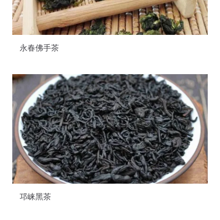
永春佛手茶
邛崃黑茶