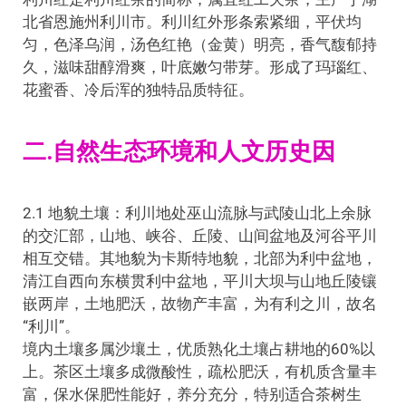
北省恩施州利川市。利川红外形条索紧细，平伏均
匀，色泽乌润，汤色红艳（金黄）明亮，香气馥郁持
久，滋味甜醇滑爽，叶底嫩匀带芽。形成了玛瑙红、
花蜜香、冷后浑的独特品质特征。
二.自然生态环境和人文历史因
2.1 地貌土壤：利川地处巫山流脉与武陵山北上余脉
的交汇部，山地、峡谷、丘陵、山间盆地及河谷平川
相互交错。其地貌为卡斯特地貌，北部为利中盆地，
清江自西向东横贯利中盆地，平川大坝与山地丘陵镶
嵌两岸，土地肥沃，故物产丰富，为有利之川，故名
“利川”。
境内土壤多属沙壤土，优质熟化土壤占耕地的60%以
上。茶区土壤多成微酸性，疏松肥沃，有机质含量丰
富，保水保肥性能好，养分充分，特别适合茶树生