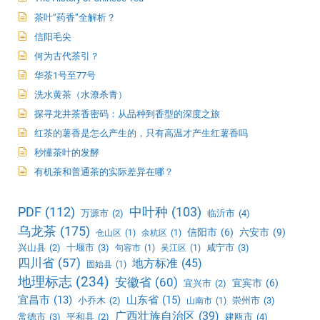
茶叶“药香”全解析？
信阳毛尖
何为古代茶引？
华茶1号至77号
洗水黄茶（水潦杀青）
探寻龙井茶香密码：从品种到香型的深度之旅
红茶的薯香是怎么产生的，只有高温才产生红薯香吗
秒懂茶叶的发酵
有机茶和普通茶的实际差异在哪？
PDF
(112)
中叶种
(103)
万源市
(2)
临沂市
(4)
乌龙茶
(175)
信阳市
(6)
六安市
(9)
仓山区
(1)
余杭区
(1)
兴山县
(2)
十堰市
(3)
咸宁市
(3)
句容市
(1)
吴江区
(1)
四川省
(57)
地方标准
(45)
固始县
(1)
地理标志
(234)
安徽省
(60)
宜宾市
(6)
宜兴市
(2)
宜昌市
(13)
山东省
(15)
小乔木
(2)
崇州市
(3)
山南市
(1)
广西壮族自治区
(39)
常德市
(3)
平和县
(2)
建瓯市
(4)