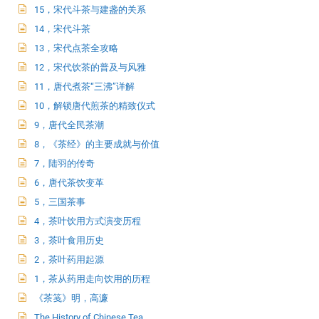
15，宋代斗茶与建盏的关系
14，宋代斗茶
13，宋代点茶全攻略
12，宋代饮茶的普及与风雅
11，唐代煮茶“三沸”详解
10，解锁唐代煎茶的精致仪式
9，唐代全民茶潮
8，《茶经》的主要成就与价值
7，陆羽的传奇
6，唐代茶饮变革
5，三国茶事
4，茶叶饮用方式演变历程
3，茶叶食用历史
2，茶叶药用起源
1，茶从药用走向饮用的历程
《茶笺》明，高濂
The History of Chinese Tea