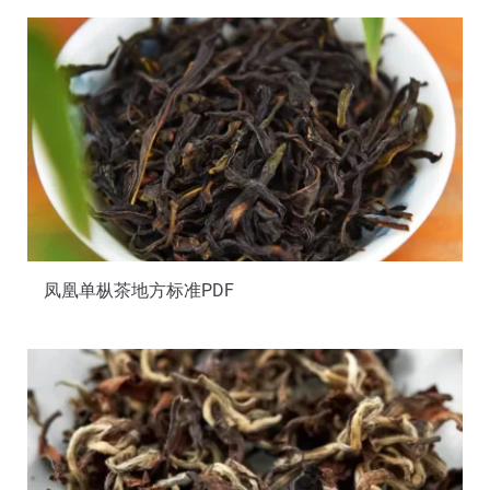
凤凰单枞茶地方标准PDF