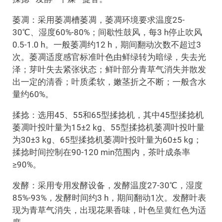
萎凋：采用萎凋槽萎凋，萎凋环境要求温度25-
30℃、湿度60%-80%；间歇性鼓风，每3 h停止吹风
0.5-1.0 h。一般萎凋约12 h，期间翻动次数不超过3
次。萎凋适度感官标准叶色由鲜绿转为暗绿，失去光
泽；芽叶失去紧张状态；鲜叶部分青草气消失并散发
出一定的清香；叶质柔软，嫩茎折之不断；一般含水
量约60%。
揉捻：选用45、55和65型揉捻机，其中45型揉捻机
萎凋叶投叶量为15±2 kg、55型揉捻机萎凋叶投叶量
为30±3 kg、65型揉捻机萎凋叶投叶量为60±5 kg；
揉捻时间控制在90-120 min范围内，茶叶成条率
≥90%。
发酵：采用专用发酵设备，发酵温度27-30℃，湿度
85%-93%，发酵时间约3 h，期间翻动1次。发酵叶表
现为青草气消失，出现花果香味，叶色呈黄红色为适