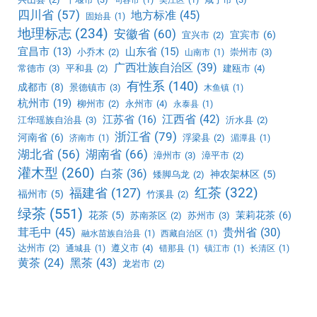
四川省
(57)
地方标准
(45)
固始县
(1)
地理标志
(234)
安徽省
(60)
宜宾市
(6)
宜兴市
(2)
宜昌市
(13)
山东省
(15)
小乔木
(2)
崇州市
(3)
山南市
(1)
广西壮族自治区
(39)
常德市
(3)
平和县
(2)
建瓯市
(4)
有性系
(140)
成都市
(8)
景德镇市
(3)
木鱼镇
(1)
杭州市
(19)
柳州市
(2)
永州市
(4)
永泰县
(1)
江西省
(42)
江苏省
(16)
江华瑶族自治县
(3)
沂水县
(2)
浙江省
(79)
河南省
(6)
浮梁县
(2)
济南市
(1)
湄潭县
(1)
湖北省
(56)
湖南省
(66)
漳州市
(3)
漳平市
(2)
灌木型
(260)
白茶
(36)
神农架林区
(5)
矮脚乌龙
(2)
红茶
(322)
福建省
(127)
福州市
(5)
竹溪县
(2)
绿茶
(551)
花茶
(5)
茉莉花茶
(6)
苏南茶区
(2)
苏州市
(3)
茸毛中
(45)
贵州省
(30)
融水苗族自治县
(1)
西藏自治区
(1)
达州市
(2)
遵义市
(4)
通城县
(1)
错那县
(1)
镇江市
(1)
长清区
(1)
黑茶
(43)
黄茶
(24)
龙岩市
(2)