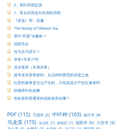
2，茶叶药用起源
1，茶从药用走向饮用的历程
《茶笺》明，高濂
The History of Chinese Tea
茶叶“药香”全解析？
信阳毛尖
何为古代茶引？
华茶1号至77号
洗水黄茶（水潦杀青）
探寻龙井茶香密码：从品种到香型的深度之旅
红茶的薯香是怎么产生的，只有高温才产生红薯香吗
秒懂茶叶的发酵
有机茶和普通茶的实际差异在哪？
PDF
(112)
中叶种
(103)
万源市
(2)
临沂市
(4)
乌龙茶
(175)
信阳市
(6)
六安市
(9)
仓山区
(1)
余杭区
(1)
兴山县
(2)
十堰市
(3)
咸宁市
(3)
句容市
(1)
吴江区
(1)