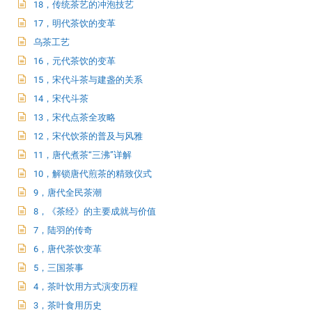
18，传统茶艺的冲泡技艺
17，明代茶饮的变革
乌茶工艺
16，元代茶饮的变革
15，宋代斗茶与建盏的关系
14，宋代斗茶
13，宋代点茶全攻略
12，宋代饮茶的普及与风雅
11，唐代煮茶“三沸”详解
10，解锁唐代煎茶的精致仪式
9，唐代全民茶潮
8，《茶经》的主要成就与价值
7，陆羽的传奇
6，唐代茶饮变革
5，三国茶事
4，茶叶饮用方式演变历程
3，茶叶食用历史