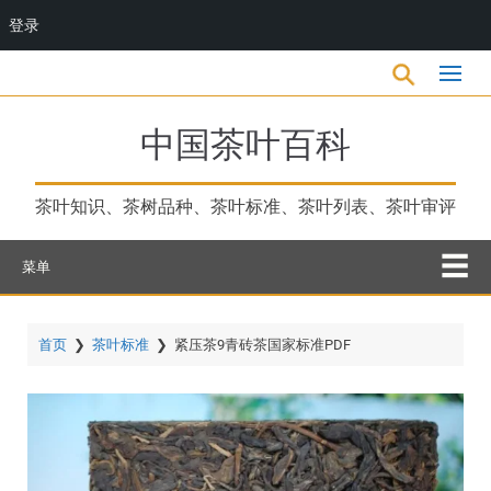
登录
跳
17，明
转
到
主
中国茶叶百科
要
内
容
茶叶知识、茶树品种、茶叶标准、茶叶列表、茶叶审评
菜单
首页
❯
茶叶标准
❯
紧压茶9青砖茶国家标准PDF