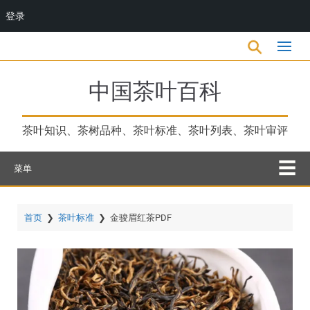
登录
跳
转
到
主
中国茶叶百科
要
内
容
茶叶知识、茶树品种、茶叶标准、茶叶列表、茶叶审评
菜单
首页
❯
茶叶标准
❯
金骏眉红茶PDF