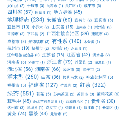
兴山县
(2)
十堰市
(3)
咸宁市
(3)
句容市
(1)
吴江区
(1)
四川省
(57)
地方标准
(45)
固始县
(1)
地理标志
(234)
安徽省
(60)
宜宾市
(6)
宜兴市
(2)
宜昌市
(13)
山东省
(15)
小乔木
(2)
崇州市
(3)
山南市
(1)
广西壮族自治区
(39)
常德市
(3)
平和县
(2)
建瓯市
(4)
有性系
(140)
成都市
(8)
景德镇市
(3)
木鱼镇
(1)
杭州市
(19)
柳州市
(2)
永州市
(4)
永泰县
(1)
江西省
(42)
江苏省
(16)
江华瑶族自治县
(3)
沂水县
(2)
浙江省
(79)
河南省
(6)
浮梁县
(2)
济南市
(1)
湄潭县
(1)
湖北省
(56)
湖南省
(66)
漳州市
(3)
漳平市
(2)
灌木型
(260)
白茶
(36)
神农架林区
(5)
矮脚乌龙
(2)
红茶
(322)
福建省
(127)
福州市
(5)
竹溪县
(2)
绿茶
(551)
花茶
(5)
茉莉花茶
(6)
苏南茶区
(2)
苏州市
(3)
茸毛中
(45)
贵州省
(30)
融水苗族自治县
(1)
西藏自治区
(1)
达州市
(2)
遵义市
(4)
通城县
(1)
错那县
(1)
镇江市
(1)
长清区
(1)
黑茶
(43)
黄茶
(24)
龙岩市
(2)