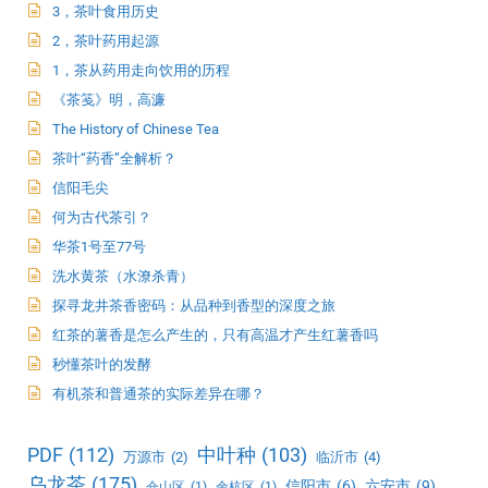
3，茶叶食用历史
2，茶叶药用起源
1，茶从药用走向饮用的历程
《茶笺》明，高濂
The History of Chinese Tea
茶叶“药香”全解析？
信阳毛尖
何为古代茶引？
华茶1号至77号
洗水黄茶（水潦杀青）
探寻龙井茶香密码：从品种到香型的深度之旅
红茶的薯香是怎么产生的，只有高温才产生红薯香吗
秒懂茶叶的发酵
有机茶和普通茶的实际差异在哪？
PDF
(112)
中叶种
(103)
万源市
(2)
临沂市
(4)
乌龙茶
(175)
信阳市
(6)
六安市
(9)
仓山区
(1)
余杭区
(1)