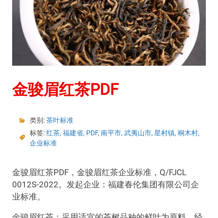
金骏眉红茶PDF
类别:
茶叶标准
标签:
红茶
,
福建省
,
PDF
,
南平市
,
武夷山市
,
星村镇
,
桐木村
,
企业标准
金骏眉红茶PDF，金骏眉红茶企业标准，Q/FJCL
0012S-2022。发起企业：福建春伦集团有限公司企
业标准。
金骏眉红茶：采用适宜的茶树品种的鲜叶为原料，经