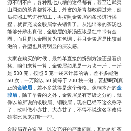
源不明不白，各种乱七八糟的途径都有，甚至连武夷
山周边的茶青都算不上，外省的茶青都敢调过来，然
后按照工艺进行加工，再按照金骏眉的条形进行揉
捏，就冒充成金骏眉拿去销售了。从泡出来的茶汤也
能够分辨出真假，金骏眉的茶汤应该是红中带有金
圈，而且是以金圈黄为主色调，并且金骏眉是比较耐
泡的，香型也具有明显的层次感。
大家在购买的时候，最简单直接的辨别方法还是看价
格。咱们来算一算，金骏眉如果是一万块一斤，一斤
是 500 克，按照 5 克一袋来计算的话，差不多能泡
50 次，一万除以 50 就等于 200 块一泡，要想喝到真
正的
金骏眉
，差不多就得是这个价格。像桐木产的
金
骏眉
，除了早春的之外，金骏眉是有等级之分的，就
像以前所说的银骏眉、铜骏眉，现在已经不这么称呼
了，改叫做小赤甘、大赤甘了，不得不说这名字改得
确实比原来好听一些。
金骏眉存在造假、以次充好的严重问题，其他的红茶