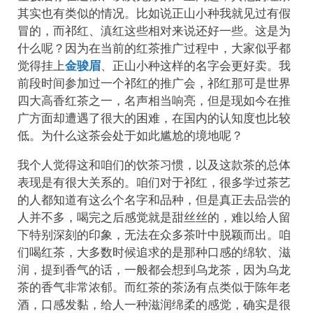
其实也有类似的情况。比如说正山小种我就见过有假
冒的，而祁红、滇红这些相对来说还好一些。这是为
什么呢？因为在当前的红茶推广过程中，大家似乎都
觉得挂上
金骏眉
、正山小种这样的名字会更好卖。我
前段时间参加过一个祁红的推广会，祁红那可是世界
四大高香红茶之一，名声相当响亮，但是现如今在推
广方面却遭遇了很大的困难，在国内的认知度也比较
低。为什么这茶会处于如此尴尬的境地呢？
我个人觉得这和咱们的饮茶习惯，以及这款茶的总体
表现是有很大关系的。咱们对于祁红，很多学过茶艺
的人都知道有这么个名字和品种，但是真正去品尝的
人并不多，喝完之后感觉就是甜丝丝的，难以给人留
下特别深刻的印象，无法在众多茶叶中脱颖而出。咱
们喝红茶，大多数时候追求的是那种口感的绵软、滋
润，提到香气的话，一般都会想到乌龙茶，因为乌龙
茶的香气非常浓郁。而红茶的茶汤有点类似于陈年老
酒，口感发黏，给人一种滋润绵柔的感觉，确实是很