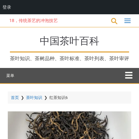
登录
跳
18，传统茶艺的冲泡技艺
转
到
主
中国茶叶百科
要
内
容
茶叶知识、茶树品种、茶叶标准、茶叶列表、茶叶审评
菜单
首页
❯
茶叶知识
❯
红茶知识6