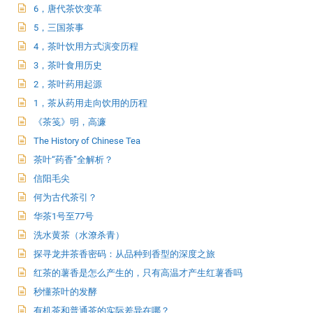
6，唐代茶饮变革
5，三国茶事
4，茶叶饮用方式演变历程
3，茶叶食用历史
2，茶叶药用起源
1，茶从药用走向饮用的历程
《茶笺》明，高濂
The History of Chinese Tea
茶叶“药香”全解析？
信阳毛尖
何为古代茶引？
华茶1号至77号
洗水黄茶（水潦杀青）
探寻龙井茶香密码：从品种到香型的深度之旅
红茶的薯香是怎么产生的，只有高温才产生红薯香吗
秒懂茶叶的发酵
有机茶和普通茶的实际差异在哪？