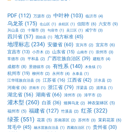
PDF
(112)
中叶种
(103)
万源市
(2)
临沂市
(4)
乌龙茶
(175)
信阳市
(6)
六安市
(9)
仓山区
(1)
余杭区
(1)
兴山县
(2)
十堰市
(3)
咸宁市
(3)
句容市
(1)
吴江区
(1)
四川省
(57)
地方标准
(45)
固始县
(1)
地理标志
(234)
安徽省
(60)
宜宾市
(6)
宜兴市
(2)
宜昌市
(13)
山东省
(15)
小乔木
(2)
崇州市
(3)
山南市
(1)
广西壮族自治区
(39)
常德市
(3)
平和县
(2)
建瓯市
(4)
有性系
(140)
成都市
(8)
景德镇市
(3)
木鱼镇
(1)
杭州市
(19)
柳州市
(2)
永州市
(4)
永泰县
(1)
江西省
(42)
江苏省
(16)
江华瑶族自治县
(3)
沂水县
(2)
浙江省
(79)
河南省
(6)
浮梁县
(2)
济南市
(1)
湄潭县
(1)
湖北省
(56)
湖南省
(66)
漳州市
(3)
漳平市
(2)
灌木型
(260)
白茶
(36)
神农架林区
(5)
矮脚乌龙
(2)
红茶
(322)
福建省
(127)
福州市
(5)
竹溪县
(2)
绿茶
(551)
花茶
(5)
茉莉花茶
(6)
苏南茶区
(2)
苏州市
(3)
茸毛中
(45)
贵州省
(30)
融水苗族自治县
(1)
西藏自治区
(1)