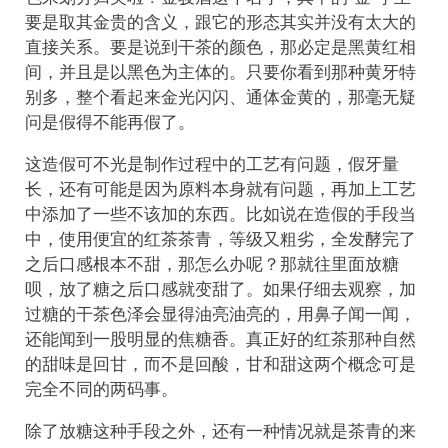
要是取其金贵的含义，跟它的形态其实并没有太大的
直接关系。要是说到干茶的颜色，那必定是黑黄红相
间，并且是以黑色为主体的。只要你看到那种黄牙特
别多，整个看起来金光闪闪、通体金黄的，那毫无疑
问是假得不能再假了。
这造假可不光是制作过程中的工艺有问题，假牙量
长，还有可能是因为原料本身就有问题，再加上工艺
中添加了一些不该加的东西。比如说在造假的手段当
中，使用便宜的红茶茶青，等级又粗劣，全发酵完了
之后口感根本不甜，那怎么办呢？那就往里面放糖
呗，放了糖之后口感就变甜了。如果仔细去观察，加
过糖的干茶色泽会显得油亮油亮的，用鼻子闻一闻，
还能闻到一股明显的焦糖香。真正好的红茶那种自然
的甜味是回甘，而不是回酸，甘和甜这两个概念可是
完全不同的两码事。
除了放糖这种手段之外，还有一种情况就是茶青的来