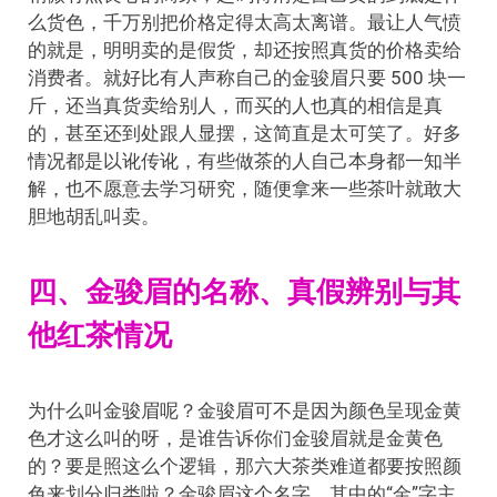
么货色，千万别把价格定得太高太离谱。最让人气愤
的就是，明明卖的是假货，却还按照真货的价格卖给
消费者。就好比有人声称自己的金骏眉只要 500 块一
斤，还当真货卖给别人，而买的人也真的相信是真
的，甚至还到处跟人显摆，这简直是太可笑了。好多
情况都是以讹传讹，有些做茶的人自己本身都一知半
解，也不愿意去学习研究，随便拿来一些茶叶就敢大
胆地胡乱叫卖。
四、金骏眉的名称、真假辨别与其
他红茶情况
为什么叫金骏眉呢？金骏眉可不是因为颜色呈现金黄
色才这么叫的呀，是谁告诉你们金骏眉就是金黄色
的？要是照这么个逻辑，那六大茶类难道都要按照颜
色来划分归类啦？金骏眉这个名字，其中的“金”字主