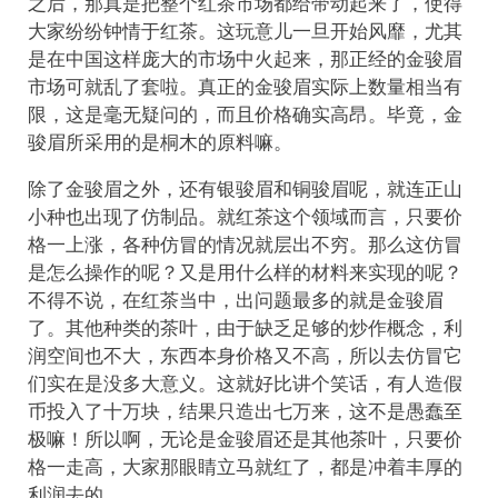
之后，那真是把整个红茶市场都给带动起来了，使得
大家纷纷钟情于红茶。这玩意儿一旦开始风靡，尤其
是在中国这样庞大的市场中火起来，那正经的金骏眉
市场可就乱了套啦。真正的金骏眉实际上数量相当有
限，这是毫无疑问的，而且价格确实高昂。毕竟，金
骏眉所采用的是桐木的原料嘛。
除了金骏眉之外，还有银骏眉和铜骏眉呢，就连正山
小种也出现了仿制品。就红茶这个领域而言，只要价
格一上涨，各种仿冒的情况就层出不穷。那么这仿冒
是怎么操作的呢？又是用什么样的材料来实现的呢？
不得不说，在红茶当中，出问题最多的就是金骏眉
了。其他种类的茶叶，由于缺乏足够的炒作概念，利
润空间也不大，东西本身价格又不高，所以去仿冒它
们实在是没多大意义。这就好比讲个笑话，有人造假
币投入了十万块，结果只造出七万来，这不是愚蠢至
极嘛！所以啊，无论是金骏眉还是其他茶叶，只要价
格一走高，大家那眼睛立马就红了，都是冲着丰厚的
利润去的。