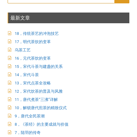
最新文章
18，传统茶艺的冲泡技艺
17，明代茶饮的变革
乌茶工艺
16，元代茶饮的变革
15，宋代斗茶与建盏的关系
14，宋代斗茶
13，宋代点茶全攻略
12，宋代饮茶的普及与风雅
11，唐代煮茶“三沸”详解
10，解锁唐代煎茶的精致仪式
9，唐代全民茶潮
8，《茶经》的主要成就与价值
7，陆羽的传奇