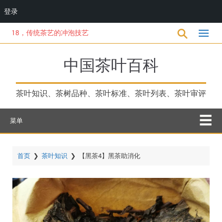
登录
跳
8，传统茶艺的冲泡技艺
转
到
主
中国茶叶百科
要
内
容
茶叶知识、茶树品种、茶叶标准、茶叶列表、茶叶审评
菜单
首页
❯
茶叶知识
❯
【黑茶4】黑茶助消化