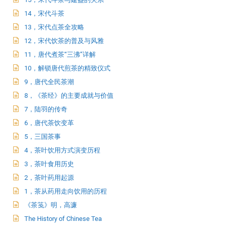
14，宋代斗茶
13，宋代点茶全攻略
12，宋代饮茶的普及与风雅
11，唐代煮茶“三沸”详解
10，解锁唐代煎茶的精致仪式
9，唐代全民茶潮
8，《茶经》的主要成就与价值
7，陆羽的传奇
6，唐代茶饮变革
5，三国茶事
4，茶叶饮用方式演变历程
3，茶叶食用历史
2，茶叶药用起源
1，茶从药用走向饮用的历程
《茶笺》明，高濂
The History of Chinese Tea