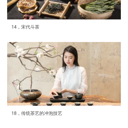
14，宋代斗茶
18，传统茶艺的冲泡技艺