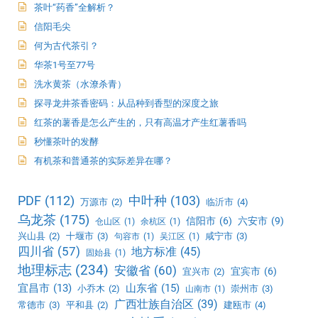
茶叶“药香”全解析？
信阳毛尖
何为古代茶引？
华茶1号至77号
洗水黄茶（水潦杀青）
探寻龙井茶香密码：从品种到香型的深度之旅
红茶的薯香是怎么产生的，只有高温才产生红薯香吗
秒懂茶叶的发酵
有机茶和普通茶的实际差异在哪？
PDF
(112)
中叶种
(103)
万源市
(2)
临沂市
(4)
乌龙茶
(175)
信阳市
(6)
六安市
(9)
仓山区
(1)
余杭区
(1)
兴山县
(2)
十堰市
(3)
咸宁市
(3)
句容市
(1)
吴江区
(1)
四川省
(57)
地方标准
(45)
固始县
(1)
地理标志
(234)
安徽省
(60)
宜宾市
(6)
宜兴市
(2)
宜昌市
(13)
山东省
(15)
小乔木
(2)
崇州市
(3)
山南市
(1)
广西壮族自治区
(39)
常德市
(3)
平和县
(2)
建瓯市
(4)