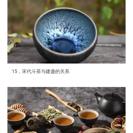
15，宋代斗茶与建盏的关系