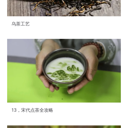
乌茶工艺
13，宋代点茶全攻略