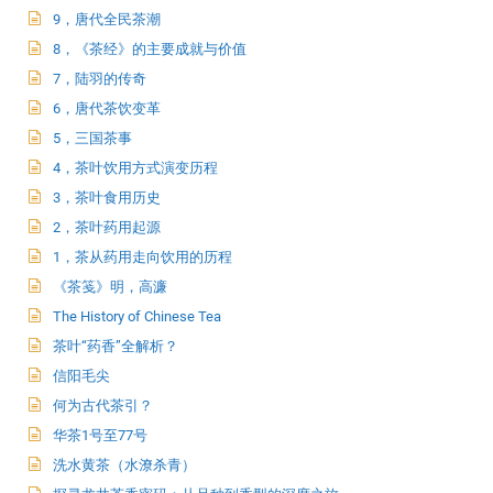
9，唐代全民茶潮
8，《茶经》的主要成就与价值
7，陆羽的传奇
6，唐代茶饮变革
5，三国茶事
4，茶叶饮用方式演变历程
3，茶叶食用历史
2，茶叶药用起源
1，茶从药用走向饮用的历程
《茶笺》明，高濂
The History of Chinese Tea
茶叶“药香”全解析？
信阳毛尖
何为古代茶引？
华茶1号至77号
洗水黄茶（水潦杀青）