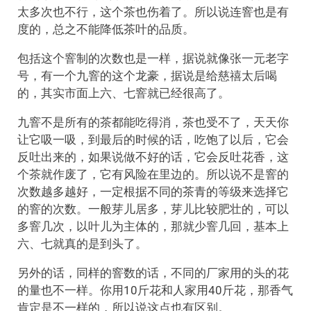
太多次也不行，这个茶也伤着了。所以说连窨也是有
度的，总之不能降低茶叶的品质。
包括这个窨制的次数也是一样，据说就像张一元老字
号，有一个九窨的这个龙豪，据说是给慈禧太后喝
的，其实市面上六、七窨就已经很高了。
九窨不是所有的茶都能吃得消，茶也受不了，天天你
让它吸一吸，到最后的时候的话，吃饱了以后，它会
反吐出来的，如果说做不好的话，它会反吐花香，这
个茶就作废了，它有风险在里边的。所以说不是窨的
次数越多越好，一定根据不同的茶青的等级来选择它
的窨的次数。一般芽儿居多，芽儿比较肥壮的，可以
多窨几次，以叶儿为主体的，那就少窨几回，基本上
六、七就真的是到头了。
另外的话，同样的窨数的话，不同的厂家用的头的花
的量也不一样。你用10斤花和人家用40斤花，那香气
肯定是不一样的，所以说这点也有区别。