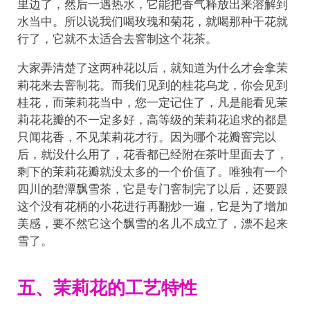
里边了，然后一遇热水，它能把香气释放出来溶解到
水当中。所以说我们喝玫瑰和菊花，就喝那种干花就
行了，它就不太适合去窨制这个花茶。
大家弄清楚了这两种花以后，就知道为什么才会拿茉
莉花来去窨制花。而我们见到的桂花乌龙，你会见到
桂花，而茉莉花当中，您一定记住了，凡是能看见茉
莉花花瓣的不一定多好，高等级的茉莉花追求的都是
只闻花香，不见茉莉花才行。因为哪个花瓣窨完以
后，就没什么用了，花香都已经附在茶叶里面去了，
剩下的茉莉花瓣就没太多的一个价值了。唯独有一个
四川的碧潭飘雪茶，它是专门窨制完了以后，还要跟
这个没有花柄的小花进行再翻炒一遍，它是为了增加
美感，要不然它这个飘雪的名儿不成立了，漂不起来
雪了。
五、茉莉花的工艺特性