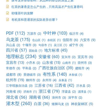
探寻龙井茶香密码：从品种到香型的深度之旅
红茶的薯香是怎么产生的，只有高温才产生红薯香吗
秒懂茶叶的发酵
有机茶和普通茶的实际差异在哪？
PDF
(112)
中叶种
(103)
万源市
(2)
临沂市
(4)
乌龙茶
(175)
信阳市
(6)
六安市
(9)
仓山区
(1)
余杭区
(1)
兴山县
(2)
十堰市
(3)
咸宁市
(3)
句容市
(1)
吴江区
(1)
四川省
(57)
地方标准
(45)
固始县
(1)
地理标志
(234)
安徽省
(60)
宜宾市
(6)
宜兴市
(2)
宜昌市
(13)
山东省
(15)
小乔木
(2)
崇州市
(3)
山南市
(1)
广西壮族自治区
(39)
常德市
(3)
平和县
(2)
建瓯市
(4)
有性系
(140)
成都市
(8)
景德镇市
(3)
木鱼镇
(1)
杭州市
(19)
柳州市
(2)
永州市
(4)
永泰县
(1)
江西省
(42)
江苏省
(16)
江华瑶族自治县
(3)
沂水县
(2)
浙江省
(79)
河南省
(6)
浮梁县
(2)
济南市
(1)
湄潭县
(1)
湖北省
(56)
湖南省
(66)
漳州市
(3)
漳平市
(2)
灌木型
(260)
白茶
(36)
神农架林区
(5)
矮脚乌龙
(2)