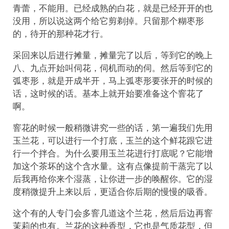
青蕾，不能用。已经成熟的白花，就是已经开开的也
没用，所以说这两个给它剪剃掉。只留那个糊枣形
的，待开的那种花才行。
采回来以后进行摊量，摊量完了以后，等到它的晚上
八、九点开始叫伺花，伺机而动的伺。然后等到它的
弧枣形，就是开成半开，马上弧枣形要张开的时候的
话，这时候的话。基本上就开始要准备这个窨花了
啊。
窨花的时候一般稍微讲究一些的话，第一遍我们先用
玉兰花，可以进行一个打底，玉兰的这个鲜花跟它进
行一个拌合。为什么要用玉兰花进行打底呢？它能增
加这个茶坏的这个含水量。这有点像提前干蒸完了以
后我再给你来个湿蒸，让你进一步的唤醒你。它的湿
度稍微提升上来以后，更适合你后期的慢慢的吸香。
这个有的人专门会多窨几道这个兰花，然后后边再窨
茉莉的也有。兰花的这种香型，它也是气质花型，但