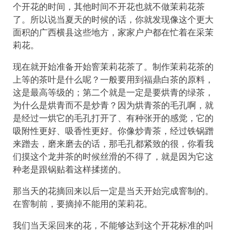
个开花的时间，其他时间不开花也就不做茉莉花茶
了。所以说当夏天的时候的话，你就发现像这个更大
面积的广西横县这些地方，家家户户都在忙着在采茉
莉花。
现在就开始准备开始窨茉莉花茶了。制作茉莉花茶的
上等的茶叶是什么呢？一般要用到福鼎白茶的原料，
这是最高等级的；第二个就是一定是要烘青的绿茶，
为什么是烘青而不是炒青？因为烘青茶的毛孔啊，就
是经过一烘它的毛孔打开了、有种张开的感觉，它的
吸附性更好、吸香性更好。你像炒青茶，经过铁锅蹭
来蹭去，磨来磨去的话，那毛孔都紧致的很，你看我
们摸这个龙井茶的时候丝滑的不得了，就是因为它这
种老是跟锅贴着这样揉搓的。
那当天的花摘回来以后一定是当天开始完成窨制的。
在窨制前，要摘掉不能用的茉莉花。
我们当天采回来的花，不能够达到这个开花标准的叫