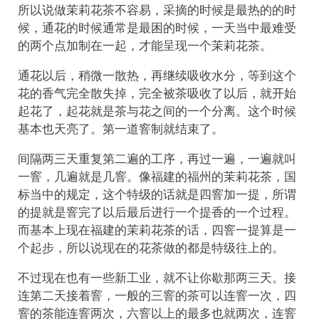
所以说做茉莉花茶不容易，采摘的时候是最热的的时
候，通花的时候通常是最困的时候，一天当中最难受
的两个点加制在一起，才能呈现一个茉莉花茶。
通花以后，稍微一散热，再继续吸收水分，等到这个
花的香气完全散失掉，完全被茶吸收了以后，就开始
起花了，起花就是茶与花之间的一个分离。这个时候
基本也天亮了。第一道窨制就结束了。
间隔两三天重复第二遍的工序，再过一遍，一遍就叫
一窨，几遍就是几窨。像福建的福州的茉莉花茶，国
标当中的规定，这个特级的话就是四窨加一提，所谓
的提就是窨完了以后最后进行一个提香的一个过程。
而基本上现在福建的茉莉花茶的话，四窨一提算是一
个起步，所以说现在的花茶做的都是特级往上的。
不过现在也有一些新工业，就不让你歇那两三天。接
连第二天接着窨，一般的三窨的茶可以连窨一次，四
窨的茶能连窨两次，六窨以上的最多也就两次，连窨