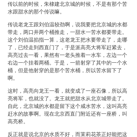
传以前的时候，朱棣建北京城的时候，不是有那个苦
水跟甜水的那个传说嘛。
传说老龙王跟刘伯温较劲啊，说我要把北京城的水都
带走，两口井两个桶推走，一甜水一苦水都要带走。
这个刘伯温掐指一算，这老龙王把水要带走了，走哪
了，已经走到西直门了，于是派高亮大将军赶紧去，
高亮过去一看，果然有一老头推着一水车，左边一个
右边一个挂着两桶。于是，一箭射穿了其中的一个水
桶，但是他射穿的是那个苦水桶，所以苦水留下了
啊。
这时，高亮向龙王一看，就变成了一座石像，所以高
亮将军，也就没了。龙王就把甜水从北京城带走了。
自此，北京城的水都是留下这个咸水苦水，这叫高亮
赶水的故事啊。现在北京西直门附近还有一座桥，叫
高亮桥。
反正就是说北京的水质不好，而茉莉花茶正好能把这