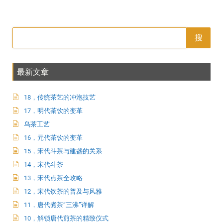
搜
最新文章
18，传统茶艺的冲泡技艺
17，明代茶饮的变革
乌茶工艺
16，元代茶饮的变革
15，宋代斗茶与建盏的关系
14，宋代斗茶
13，宋代点茶全攻略
12，宋代饮茶的普及与风雅
11，唐代煮茶“三沸”详解
10，解锁唐代煎茶的精致仪式