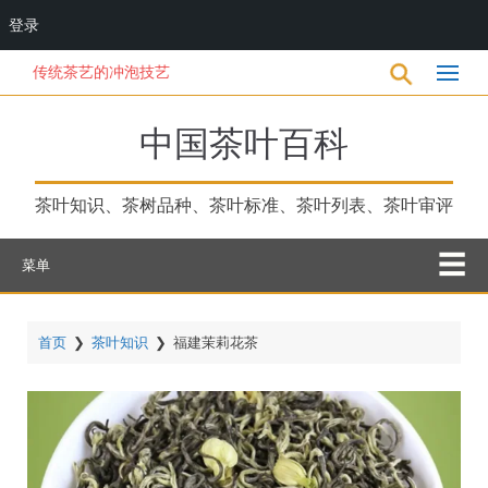
登录
跳
传统茶艺的冲泡技艺
转
到
主
中国茶叶百科
要
内
容
茶叶知识、茶树品种、茶叶标准、茶叶列表、茶叶审评
菜单
首页
❯
茶叶知识
❯
福建茉莉花茶