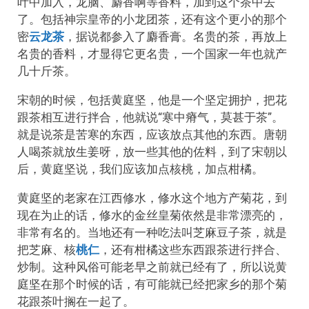
叶中加入，龙脑、麝香啊等香料，加到这个茶中去
了。包括神宗皇帝的小龙团茶，还有这个更小的那个
密
云龙茶
，据说都参入了麝香膏。名贵的茶，再放上
名贵的香料，才显得它更名贵，一个国家一年也就产
几十斤茶。
宋朝的时候，包括黄庭坚，他是一个坚定拥护，把花
跟茶相互进行拌合，他就说“寒中瘠气，莫甚于茶”。
就是说茶是苦寒的东西，应该放点其他的东西。唐朝
人喝茶就放生姜呀，放一些其他的佐料，到了宋朝以
后，黄庭坚说，我们应该加点核桃，加点柑橘。
黄庭坚的老家在江西修水，修水这个地方产菊花，到
现在为止的话，修水的金丝皇菊依然是非常漂亮的，
非常有名的。当地还有一种吃法叫芝麻豆子茶，就是
把芝麻、核
桃仁
，还有柑橘这些东西跟茶进行拌合、
炒制。这种风俗可能老早之前就已经有了，所以说黄
庭坚在那个时候的话，有可能就已经把家乡的那个菊
花跟茶叶搁在一起了。