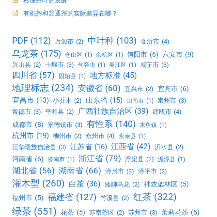
秒懂茶叶的发酵
有机茶和普通茶的实际差异在哪？
PDF
(112)
中叶种
(103)
万源市
(2)
临沂市
(4)
乌龙茶
(175)
信阳市
(6)
六安市
(9)
仓山区
(1)
余杭区
(1)
兴山县
(2)
十堰市
(3)
咸宁市
(3)
句容市
(1)
吴江区
(1)
四川省
(57)
地方标准
(45)
固始县
(1)
地理标志
(234)
安徽省
(60)
宜宾市
(6)
宜兴市
(2)
宜昌市
(13)
山东省
(15)
小乔木
(2)
崇州市
(3)
山南市
(1)
广西壮族自治区
(39)
常德市
(3)
平和县
(2)
建瓯市
(4)
有性系
(140)
成都市
(8)
景德镇市
(3)
木鱼镇
(1)
杭州市
(19)
柳州市
(2)
永州市
(4)
永泰县
(1)
江西省
(42)
江苏省
(16)
江华瑶族自治县
(3)
沂水县
(2)
浙江省
(79)
河南省
(6)
浮梁县
(2)
济南市
(1)
湄潭县
(1)
湖北省
(56)
湖南省
(66)
漳州市
(3)
漳平市
(2)
灌木型
(260)
白茶
(36)
神农架林区
(5)
矮脚乌龙
(2)
红茶
(322)
福建省
(127)
福州市
(5)
竹溪县
(2)
绿茶
(551)
花茶
(5)
茉莉花茶
(6)
苏南茶区
(2)
苏州市
(3)