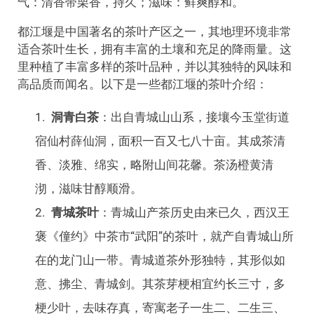
气：清香带栗香，持久；滋味：鲜爽醇和。
都江堰是中国著名的茶叶产区之一，其地理环境非常
适合茶叶生长，拥有丰富的土壤和充足的降雨量。这
里种植了丰富多样的茶叶品种，并以其独特的风味和
高品质而闻名。以下是一些都江堰的茶叶介绍：
洞青白茶
：出自青城山山系，接壤今玉堂街道
宿仙村薛仙洞，面积一百又七八十亩。其成茶清
香、淡雅、绵实，略附山间花馨。茶汤橙黄清
沏，滋味甘醇顺滑。
青城茶叶
：青城山产茶历史由来已久，西汉王
褒《僮约》中茶市“武阳”的茶叶，就产自青城山所
在的龙门山一带。青城道茶外形独特，其形似如
意、拂尘、青城剑。其茶芽梗相宜约长三寸，多
梗少叶，去味存真，寄寓老子一生二、二生三、