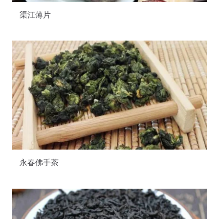
渠江薄片
永春佛手茶