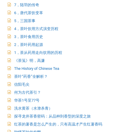
7，陆羽的传奇
6，唐代茶饮变革
5，三国茶事
4，茶叶饮用方式演变历程
3，茶叶食用历史
2，茶叶药用起源
1，茶从药用走向饮用的历程
《茶笺》明，高濂
The History of Chinese Tea
茶叶“药香”全解析？
信阳毛尖
何为古代茶引？
华茶1号至77号
洗水黄茶（水潦杀青）
探寻龙井茶香密码：从品种到香型的深度之旅
红茶的薯香是怎么产生的，只有高温才产生红薯香吗