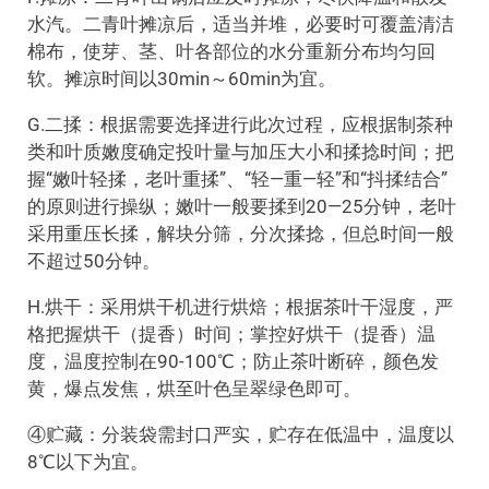
水汽。二青叶摊凉后，适当并堆，必要时可覆盖清洁
棉布，使芽、茎、叶各部位的水分重新分布均匀回
软。摊凉时间以30min～60min为宜。
G.二揉：根据需要选择进行此次过程，应根据制茶种
类和叶质嫩度确定投叶量与加压大小和揉捻时间；把
握“嫩叶轻揉，老叶重揉”、“轻—重—轻”和“抖揉结合”
的原则进行操纵；嫩叶一般要揉到20—25分钟，老叶
采用重压长揉，解块分筛，分次揉捻，但总时间一般
不超过50分钟。
H.烘干：采用烘干机进行烘焙；根据茶叶干湿度，严
格把握烘干（提香）时间；掌控好烘干（提香）温
度，温度控制在90-100℃；防止茶叶断碎，颜色发
黄，爆点发焦，烘至叶色呈翠绿色即可。
④贮藏：分装袋需封口严实，贮存在低温中，温度以
8℃以下为宜。