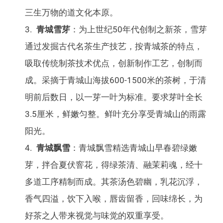
三生万物的道文化本原。
青城雪芽
：为上世纪50年代创制之新茶，雪芽
通过发掘古代名茶生产技艺，按青城茶的特点，
吸取传统制茶技术优点，创新制作工艺，创制而
成。采摘于青城山海拔600-1500米的茶树，于清
明前后数日，以一芽一叶为标准。要求芽叶全长
3.5厘米，鲜嫩匀整。鲜叶充分享受青城山的雨露
阳光。
青城飘雪
：青城飘雪精选青城山早春碧绿嫩
芽，拌合夏伏窨花，得绿茶清、融茉莉魂，经十
多道工序精制而成。其茶汤色碧幽，乳花沉浮，
香气四溢，饮下入喉，唇齿留香，回味绵长，为
好茶之人带来视觉与味觉的双重享受。