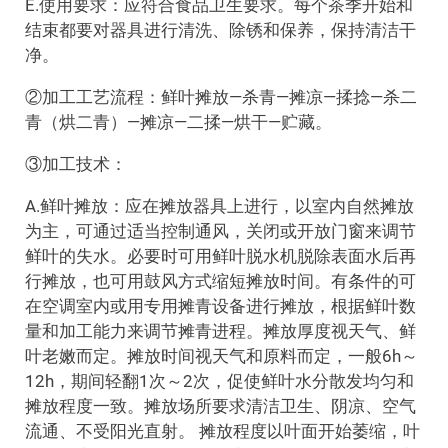
E.使用要求：应符合食品卫生要求。每个茶季开始和
结束都要对器具进行清洗、除锈和保养，保持清洁干
净。
②加工工艺流程：鲜叶摊放—杀青—摊凉—揉捻—杀二
青（烘二青）—摊凉—二揉—烘干—贮藏。
③加工技术：
A.鲜叶摊放：应在摊放器具上进行，以室内自然摊放
为主，可通过适当控制通风，关闭或开放门窗来调节
鲜叶的失水。必要时可用鲜叶脱水机脱除表面水后再
行摊放，也可用鼓风方式缩短摊放时间。有条件的可
在空调室内或用专用摊青设备进行摊放，根据鲜叶数
量和加工能力来调节摊青进程。摊放厚度视天气、鲜
叶老嫩而定。摊放时间视天气和原料而定，一般6h～
12h，期间轻翻1次～2次，促使鲜叶水分散发均匀和
摊放程度一致。摊放场所要求清洁卫生、阴凉、空气
流通、不受阳光直射。 摊放程度以叶面开始萎缩，叶