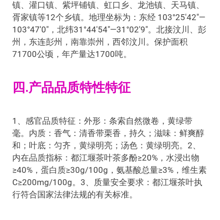
镇、灌口镇、紫坪铺镇、虹口乡、龙池镇、天马镇、
胥家镇等12个乡镇。地理坐标为：东经 103°25′42″—
103°47′0″，北纬31°44′54″—31°02′9″。北接汶川、彭
州，东连彭州，南靠崇州，西邻汶川。保护面积
71700公顷，年产量达1700吨。
四.产品品质特性特征
1、感官品质特征：外形：条索自然微卷，黄绿带
毫。内质：香气：清香带栗香，持久；滋味：鲜爽醇
和；叶底：匀齐，黄绿明亮；汤色：黄绿明亮。2、
内在品质指标：都江堰茶叶茶多酚≥20%，水浸出物
≥40%，蛋白质≥30g/100g，氨基酸总量≥3%，维生素
C≥200mg/100g。3、质量安全要求：都江堰茶叶执
行符合国家法律法规的有关标准。