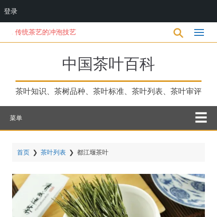
登录
跳
传统茶艺的冲泡技艺
转
到
主
中国茶叶百科
要
内
容
茶叶知识、茶树品种、茶叶标准、茶叶列表、茶叶审评
菜单
首页
❯
茶叶列表
❯
都江堰茶叶