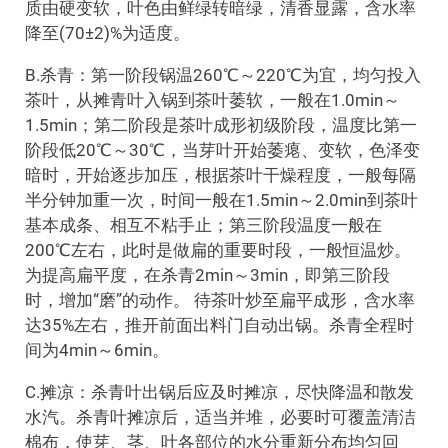
质由硬变软，叶色由鲜绿转暗绿，清香显露，含水率
降至(70±2)%为适度。
B.杀青：第一阶段锅温260℃～220℃为宜，均匀投入
茶叶，从摊青叶入锅到茶叶萎软，一般在1.0min～
1.5min；第二阶段是茶叶成形初级阶段，温度比第一
阶段低20℃～30℃，当芽叶开始萎瘪、变软，色泽变
暗时，开始逐步加压，根据茶叶干燥程度，一般每隔
半分钟加重一次，时间一般在1.5min～2.0min到茶叶
基本成条、相互不粘手止；第三阶段温度一般在
200℃左右，此时是做扁的重要时段，一般恒温炒。
为提高扁平度，在杀青2min～3min，即第三阶段
时，增加“磨”的动作。 待茶叶炒至扁平成形，含水率
达35%左右，推开前面出料门自动出锅。杀青全程时
间为4min～6min。
C.摊凉：杀青叶出锅后应及时摊凉，尽快降温和散发
水汽。杀青叶摊凉后，适当并堆，必要时可覆盖清洁
棉布，使芽、茎、叶各部位的水分重新分布均匀回