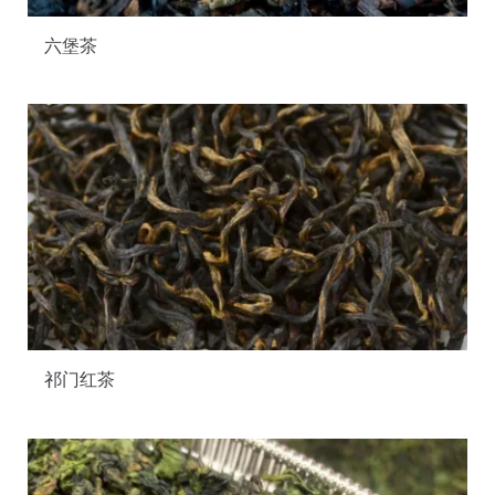
六堡茶
祁门红茶