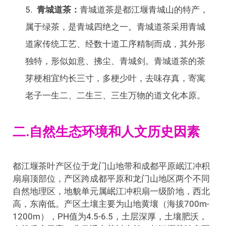
青城道茶
：
青城道茶是都江堰青城山的特产，
属于绿茶，是青城四绝之一。青城道茶采用青城
道家传统工艺、经数十道工序精制而成，其外形
独特，形似如意、拂尘、青城剑。青城道茶的茶
芽梗相宜约长三寸，多梗少叶，去味存真，寄寓
老子一生二、二生三、三生万物的道文化本原。
二.自然生态环境和人文历史因素
都江堰茶叶产区位于龙门山地带和成都平原岷江冲积
扇扇顶部位，产区跨成都平原和龙门山地区两个不同
自然地理区，地貌单元属岷江冲积扇一级阶地，西北
高，东南低。产区土壤主要为山地黄壤（海拔700m-
1200m），PH值为4.5-6.5，土层深厚，土壤肥沃，