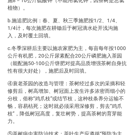
施8－10公斤硫酸钾（不能用氯化钾，因茶树是忌氯
植物）。
b.施追肥比例：春、夏、秋三季施肥按1/2、1/4、
1/4计，每次施肥在耕锄后于树冠滴水处开浅沟施
入，及时覆土回填。
c.冬季深耕后主要以施农家肥为主，每亩每年按1000
公斤有机肥，20公斤尿素配合20公斤磷肥施入茶园
（能配施50-100公斤饼肥对提高品质增强茶树自身抗
性有很大好处），施肥后及时回填。
④衰老茶园的改造与管理：茶树经过多次的采摘和轻
修剪后，树高增加、树冠面上发生许多浓密而细小的
分枝，俗称“鸡爪枝”或结节枝，这种枝条养分运输不
畅，容易枯死；这时就必须采用深修剪，剪去“鸡爪
枝”，降低树冠高度，复壮树势，提高茶树的育芽能
力。
⑤茶树病虫害防治技术：茶叶生产应遵循“预防为主，