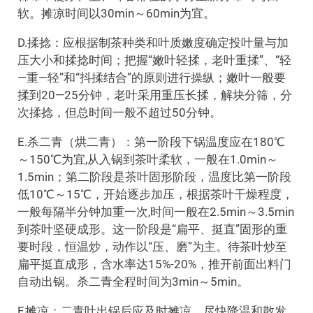
软。摊凉时间以30min～60min为宜。
D.揉捻：应根据制茶种类和叶质嫩度确定投叶量与加
压大小和揉捻时间；把握“嫩叶轻揉，老叶重揉”、“轻
—重—轻”和“抖揉结合”的原则进行操纵；嫩叶一般要
揉到20—25分钟，老叶采用重压长揉，解块分筛，分
次揉捻，但总时间一般不超过50分钟。
E.杀二青（烘二青）：第一阶段下锅温度应在180℃
～150℃为宜,从入锅到茶叶柔软，一般在1.0min～
1.5min；第二阶段是茶叶固形阶段，温度比第一阶段
低10℃～15℃，开始逐步加压，根据茶叶干燥程度，
一般每隔半分钟加重一次,时间一般在2.5min～3.5min
到茶叶坚硬成形。这一阶段是“扁平、挺直”固形的重
要时段，恒温炒，动作以“压、磨”为主。待茶叶炒至
扁平挺直成形，含水率达15%-20%，推开前面出料门
自动出锅。杀二青全程时间为3min～5min。
F.摊凉：二青叶出锅后应及时摊凉，尽快降温和散发