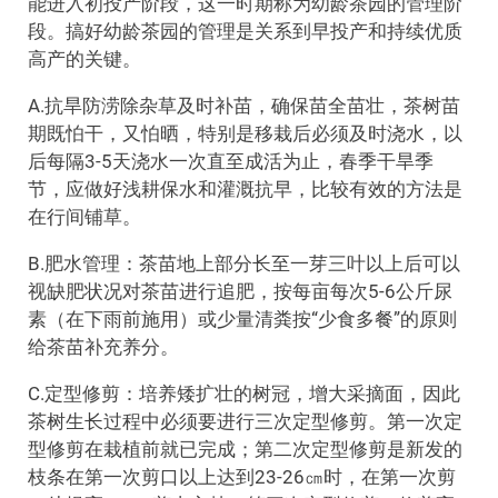
能进入初投产阶段，这一时期称为幼龄茶园的管理阶
段。搞好幼龄茶园的管理是关系到早投产和持续优质
高产的关键。
A.抗旱防涝除杂草及时补苗，确保苗全苗壮，茶树苗
期既怕干，又怕晒，特别是移栽后必须及时浇水，以
后每隔3-5天浇水一次直至成活为止，春季干旱季
节，应做好浅耕保水和灌溉抗早，比较有效的方法是
在行间铺草。
B.肥水管理：茶苗地上部分长至一芽三叶以上后可以
视缺肥状况对茶苗进行追肥，按每亩每次5-6公斤尿
素（在下雨前施用）或少量清粪按“少食多餐”的原则
给茶苗补充养分。
C.定型修剪：培养矮扩壮的树冠，增大采摘面，因此
茶树生长过程中必须要进行三次定型修剪。第一次定
型修剪在栽植前就已完成；第二次定型修剪是新发的
枝条在第一次剪口以上达到23-26㎝时，在第一次剪