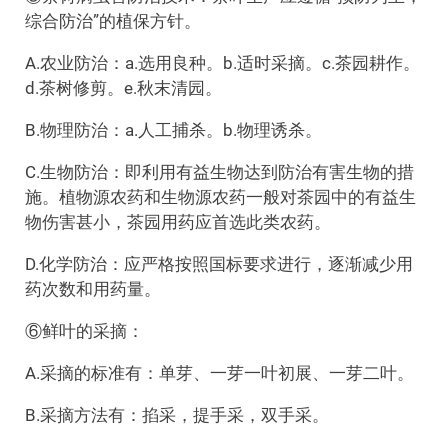
综合防治”的植保方针。
A.农业防治：a.选用良种。b.适时采摘。c.茶园耕作。
d.茶树修剪。e.秋末清园。
B.物理防治：a.人工捕杀。b.物理诱杀。
C.生物防治：即利用有益生物达到防治有害生物的措
施。植物源农药和生物源农药一般对茶园中的有益生
物伤害甚小，茶园用药应首选此类农药。
D.化学防治：应严格按照国标要求进行，逐渐减少用
药次数和用药量。
⑥鲜叶的采摘：
A.采摘的标准有：单芽、一芽一叶初展、一芽二叶。
B.采摘方法有：掐采，提手采，双手采。