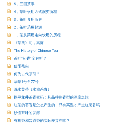
5，三国茶事
4，茶叶饮用方式演变历程
3，茶叶食用历史
2，茶叶药用起源
1，茶从药用走向饮用的历程
《茶笺》明，高濂
The History of Chinese Tea
茶叶“药香”全解析？
信阳毛尖
何为古代茶引？
华茶1号至77号
洗水黄茶（水潦杀青）
探寻龙井茶香密码：从品种到香型的深度之旅
红茶的薯香是怎么产生的，只有高温才产生红薯香吗
秒懂茶叶的发酵
有机茶和普通茶的实际差异在哪？