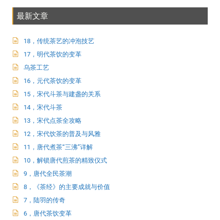
最新文章
18，传统茶艺的冲泡技艺
17，明代茶饮的变革
乌茶工艺
16，元代茶饮的变革
15，宋代斗茶与建盏的关系
14，宋代斗茶
13，宋代点茶全攻略
12，宋代饮茶的普及与风雅
11，唐代煮茶“三沸”详解
10，解锁唐代煎茶的精致仪式
9，唐代全民茶潮
8，《茶经》的主要成就与价值
7，陆羽的传奇
6，唐代茶饮变革