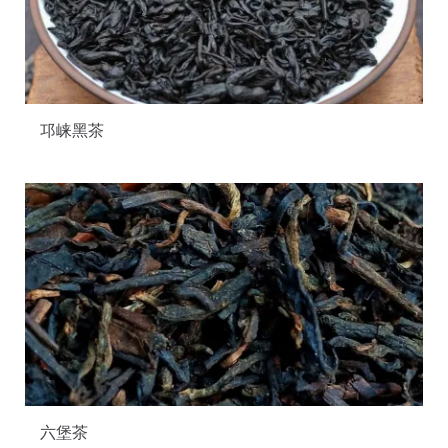
邛崃黑茶
六堡茶