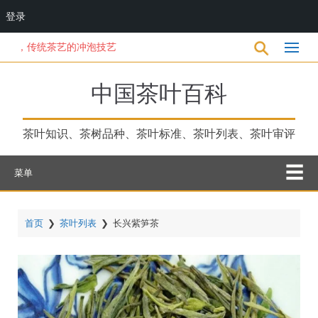
登录
跳
传统茶艺的冲泡技艺
转
到
主
中国茶叶百科
要
内
容
茶叶知识、茶树品种、茶叶标准、茶叶列表、茶叶审评
菜单
首页
❯
茶叶列表
❯
长兴紫笋茶