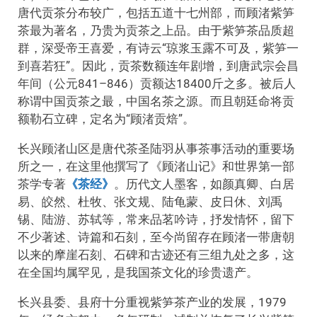
唐代贡茶分布较广，包括五道十七州部，而顾渚紫笋
茶最为著名，乃贵为贡茶之上品。由于紫笋茶品质超
群，深受帝王喜爱，有诗云“琼浆玉露不可及，紫笋一
到喜若狂”。因此，贡茶数额连年剧增，到唐武宗会昌
年间（公元841–846）贡额达18400斤之多。被后人
称谓中国贡茶之最，中国名茶之源。而且朝廷命将贡
额勒石立碑，定名为“顾渚贡焙”。
长兴顾渚山区是唐代茶圣陆羽从事茶事活动的重要场
所之一，在这里他撰写了《顾渚山记》和世界第一部
茶学专著
《茶经》
。历代文人墨客，如颜真卿、白居
易、皎然、杜牧、张文规、陆龟蒙、皮日休、刘禹
锡、陆游、苏轼等，常来品茗吟诗，抒发情怀，留下
不少著述、诗篇和石刻，至今尚留存在顾渚一带唐朝
以来的摩崖石刻、石碑和古迹还有三组九处之多，这
在全国均属罕见，是我国茶文化的珍贵遗产。
长兴县委、县府十分重视紫笋茶产业的发展，1979