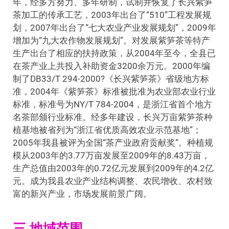
年，经多方努力、多年研制，试制并恢复了长兴紫笋
茶加工的传承工艺，2003年出台了“510”工程发展规
划，2007年出台了“七大农业产业发展规划”，2009年
增加为“九大农作物发展规划”。对发展紫笋茶等特产
生产出台了相应的扶持政策，从2004年至今，全县已
在茶产业上共投入补助资金3200余万元。2000年编
制了DB33/T 294-2000?《长兴紫笋茶》省级地方标
准，2004年《紫笋茶》标准被批准为农业部农业行业
标准，标准号为NY/T 784-2004，是浙江省首个地方
名茶部颁行业标准。经多年建设，长兴万亩紫笋茶种
植基地被省列为“浙江省优质高效农业示范基地”；
2005年我县被评为全国“茶产业政府贡献奖”。种植规
模从2003年的3.77万亩发展至2009年的8.43万亩，
生产总值由2003年的0.72亿元发展到2009年的4.2亿
元。成为我县农业产业结构调整、农民增收、农村致
富的新兴产业，市场发展前景广阔。
三.地域范围