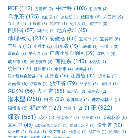
PDF
(112)
中叶种
(103)
万源市
(2)
临沂市
(4)
乌龙茶
(175)
信阳市
(6)
六安市
(9)
仓山区
(1)
余杭区
(1)
兴山县
(2)
十堰市
(3)
咸宁市
(3)
句容市
(1)
吴江区
(1)
四川省
(57)
地方标准
(45)
固始县
(1)
地理标志
(234)
安徽省
(60)
宜宾市
(6)
宜兴市
(2)
宜昌市
(13)
山东省
(15)
小乔木
(2)
崇州市
(3)
山南市
(1)
广西壮族自治区
(39)
常德市
(3)
平和县
(2)
建瓯市
(4)
有性系
(140)
成都市
(8)
景德镇市
(3)
木鱼镇
(1)
杭州市
(19)
柳州市
(2)
永州市
(4)
永泰县
(1)
江西省
(42)
江苏省
(16)
江华瑶族自治县
(3)
沂水县
(2)
浙江省
(79)
河南省
(6)
浮梁县
(2)
济南市
(1)
湄潭县
(1)
湖北省
(56)
湖南省
(66)
漳州市
(3)
漳平市
(2)
灌木型
(260)
白茶
(36)
神农架林区
(5)
矮脚乌龙
(2)
红茶
(322)
福建省
(127)
福州市
(5)
竹溪县
(2)
绿茶
(551)
花茶
(5)
茉莉花茶
(6)
苏南茶区
(2)
苏州市
(3)
茸毛中
(45)
贵州省
(30)
融水苗族自治县
(1)
西藏自治区
(1)
达州市
(2)
遵义市
(4)
通城县
(1)
错那县
(1)
镇江市
(1)
长清区
(1)