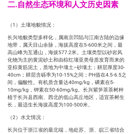
二.自然生态环境和人文历史因素
（1）土壤地貌情况：
长兴地貌类型多样化，属南京凹陷与江南古陆的边缘
地带，属天目山余脉，海拔高度在5-600米之间，最
高山峰为互通山，海拔577.2米。土壤类型以砂岩风
化物为主的黄泥砂土和由棕红壤亚类母质发育而来的
亚棕黄筋泥土，质地为中壤土–砂壤土；耕层厚度30-
40cm；耕层含砾率为10-15%之间；PH值在4.5-6.5之
间，偏酸性。有机质含量达40mg/kg，磷素在5-
10mg/kg，钾素在50-60mg/kg。长兴紫笋茶茶树种
植于长兴县西南、西北的低山高丘地区，适宜茶树生
长，最适生长海拔高度为100-500米。
（2）水文情况：
长兴位于浙江省的最北端，地处苏、浙、皖三省结合