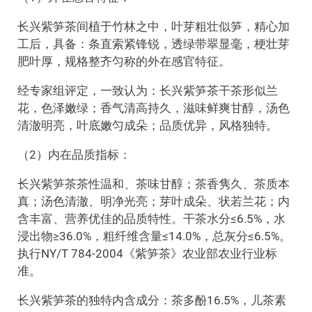
长兴紫笋茶间植于竹林之中，叶芽粗壮似笋，精心加
工后，具备：条直索紧锋锐，透绿带翠显毫，梗壮芽
肥叶厚，规格整齐匀称的外在感官特征。
经专家组评定，一致认为：长兴紫笋茶干茶形似兰
花，色泽嫩绿；香气清高持久，滋味鲜爽甘醇，汤色
清澈明亮，叶底嫩匀成朵；品质优异，风格独特。
（2）内在品质指标：
长兴紫笋茶茶性温和、茶味甘醇；茶香隽久、茶质本
真；汤色清澈、明净光亮；芽叶成朵、状若兰花；内
含丰富、营养优佳的品质特性。干茶水分≤6.5%，水
浸出物≥36.0%，粗纤维含量≤14.0%，总灰分≤6.5%。
执行NY/T 784-2004《紫笋茶》农业部农业行业标
准。
长兴紫笋茶的独特内含成分：茶多酚16.5%，儿茶素