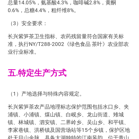
总量14.05%，氨基酸4.3%，咖啡碱2.8%，黄酮
0.6%，总糖4.4%，粗纤维8%。
（3）安全要求：
长兴紫笋茶卫生指标、农药残留量符合国家有关标
准，执行NY/T288-2002《绿色食品 茶叶》农业部农
业行业标准。
五.特定生产方式
（1）产地选择与特殊内容规定。
长兴紫笋茶农产品地理标志保护范围包括水口乡、夹
浦镇、小浦镇、煤山镇、白岘乡、龙山街道、雉城
镇、林城镇、泗安镇、二界岭乡、吴山乡、和平镇、
李家巷镇、洪桥镇及国营场站等15个乡镇，保护区地
处天目山余脉，具备太湖独特的江南风韵，位于青山