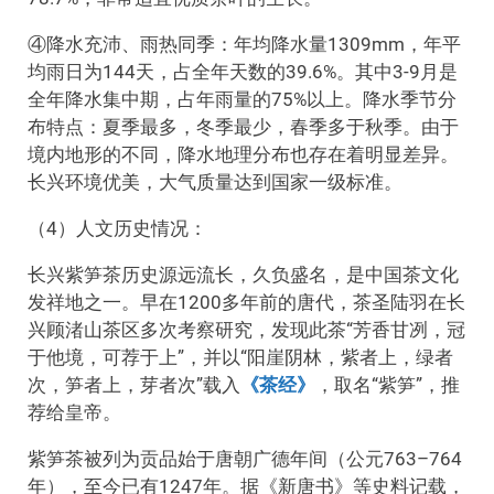
④降水充沛、雨热同季：年均降水量1309mm，年平
均雨日为144天，占全年天数的39.6%。其中3-9月是
全年降水集中期，占年雨量的75%以上。降水季节分
布特点：夏季最多，冬季最少，春季多于秋季。由于
境内地形的不同，降水地理分布也存在着明显差异。
长兴环境优美，大气质量达到国家一级标准。
（4）人文历史情况：
长兴紫笋茶历史源远流长，久负盛名，是中国茶文化
发祥地之一。早在1200多年前的唐代，茶圣陆羽在长
兴顾渚山茶区多次考察研究，发现此茶“芳香甘冽，冠
于他境，可荐于上”，并以“阳崖阴林，紫者上，绿者
次，笋者上，芽者次”载入
《茶经》
，取名“紫笋”，推
荐给皇帝。
紫笋茶被列为贡品始于唐朝广德年间（公元763–764
年），至今已有1247年。据《新唐书》等史料记载，