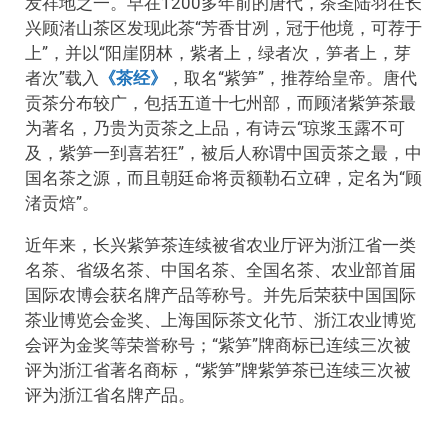
发祥地之一。早在1200多年前的唐代，茶圣陆羽在长
兴顾渚山茶区发现此茶“芳香甘冽，冠于他境，可荐于
上”，并以“阳崖阴林，紫者上，绿者次，笋者上，芽
者次”载入
《茶经》
，取名“紫笋”，推荐给皇帝。唐代
贡茶分布较广，包括五道十七州部，而顾渚紫笋茶最
为著名，乃贵为贡茶之上品，有诗云“琼浆玉露不可
及，紫笋一到喜若狂”，被后人称谓中国贡茶之最，中
国名茶之源，而且朝廷命将贡额勒石立碑，定名为“顾
渚贡焙”。
近年来，长兴紫笋茶连续被省农业厅评为浙江省一类
名茶、省级名茶、中国名茶、全国名茶、农业部首届
国际农博会获名牌产品等称号。并先后荣获中国国际
茶业博览会金奖、上海国际茶文化节、浙江农业博览
会评为金奖等荣誉称号；“紫笋”牌商标已连续三次被
评为浙江省著名商标，“紫笋”牌紫笋茶已连续三次被
评为浙江省名牌产品。