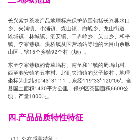
长兴紫笋茶农产品地理标志保护范围包括长兴县水口
乡、夹浦镇、小浦镇、煤山镇、白岘乡、龙山街道、
雉城镇、林城镇、泗安镇、二界岭乡、吴山乡、和平
镇、李家巷镇、洪桥镇及国营场站等地的天目山余脉
山区，辖15个乡镇92个村（场）。
东至李家巷镇的青草坞村、南至和平镇的周坞山村、
西至泗安镇的五丰村、北到夹浦镇的父子岭村，地理
坐标为北纬30°43′-31°11′，东经119°33′-120°06′。全
县国土面积1430平方公里，保护区茶园面积6600公
顷，产量1000吨。
四.产品品质特性特征
（1）外在感官特征：