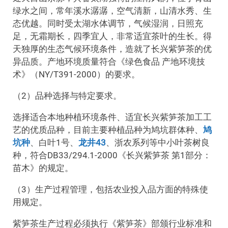
绿水之间，常年溪水潺潺，空气清新，山清水秀、生
态优越。同时受太湖水体调节，气候湿润，日照充
足，无霜期长，四季宜人，非常适宜茶叶的生长。得
天独厚的生态气候环境条件，造就了长兴紫笋茶的优
异品质。产地环境质量符合《绿色食品 产地环境技
术》（NY/T391-2000）的要求。
（2）品种选择与特定要求。
选择适合本地种植环境条件、适宜长兴紫笋茶加工工
艺的优质品种，目前主要种植品种为鸠坑群体种、
鸠
坑种
、白叶1号、
龙井43
、浙农系列等中小叶茶树良
种，符合DB33/294.1-2000《长兴紫笋茶 第1部分：
苗木》的规定。
（3）生产过程管理，包括农业投入品方面的特殊使
用规定。
紫笋茶生产过程必须执行《紫笋茶》部颁行业标准和