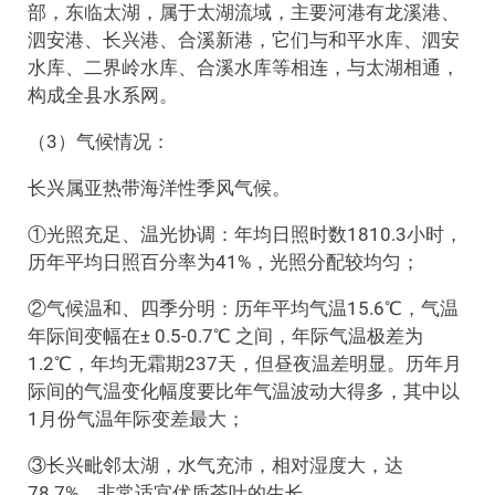
部，东临太湖，属于太湖流域，主要河港有龙溪港、
泗安港、长兴港、合溪新港，它们与和平水库、泗安
水库、二界岭水库、合溪水库等相连，与太湖相通，
构成全县水系网。
（3）气候情况：
长兴属亚热带海洋性季风气候。
①光照充足、温光协调：年均日照时数1810.3小时，
历年平均日照百分率为41%，光照分配较均匀；
②气候温和、四季分明：历年平均气温15.6℃，气温
年际间变幅在± 0.5-0.7℃ 之间，年际气温极差为
1.2℃，年均无霜期237天，但昼夜温差明显。历年月
际间的气温变化幅度要比年气温波动大得多，其中以
1月份气温年际变差最大；
③长兴毗邻太湖，水气充沛，相对湿度大，达
78.7%，非常适宜优质茶叶的生长。