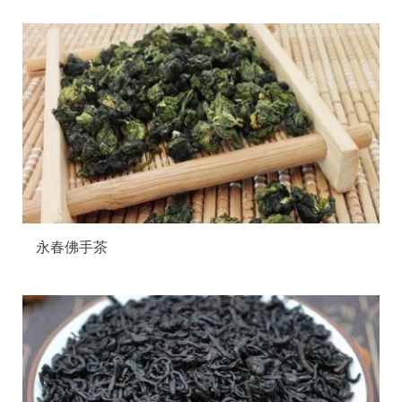
永春佛手茶