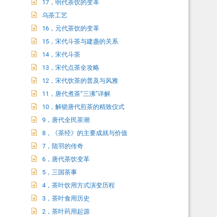
17，明代茶饮的变革
乌茶工艺
16，元代茶饮的变革
15，宋代斗茶与建盏的关系
14，宋代斗茶
13，宋代点茶全攻略
12，宋代饮茶的普及与风雅
11，唐代煮茶“三沸”详解
10，解锁唐代煎茶的精致仪式
9，唐代全民茶潮
8，《茶经》的主要成就与价值
7，陆羽的传奇
6，唐代茶饮变革
5，三国茶事
4，茶叶饮用方式演变历程
3，茶叶食用历史
2，茶叶药用起源