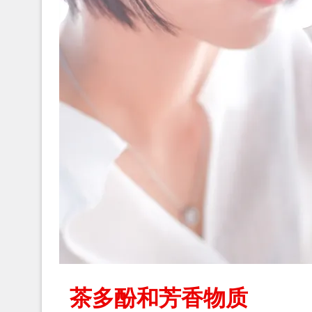
茶多酚和芳香物质