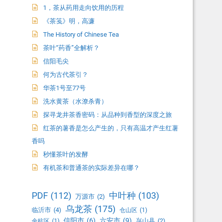
1，茶从药用走向饮用的历程
《茶笺》明，高濂
The History of Chinese Tea
茶叶“药香”全解析？
信阳毛尖
何为古代茶引？
华茶1号至77号
洗水黄茶（水潦杀青）
探寻龙井茶香密码：从品种到香型的深度之旅
红茶的薯香是怎么产生的，只有高温才产生红薯
香吗
秒懂茶叶的发酵
有机茶和普通茶的实际差异在哪？
PDF
(112)
中叶种
(103)
万源市
(2)
乌龙茶
(175)
临沂市
(4)
仓山区
(1)
信阳市
(6)
六安市
(9)
兴山县
(2)
余杭区
(1)