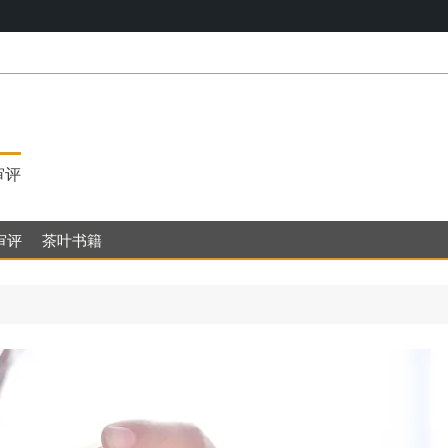
17，明代茶饮
审评
审评
茶叶书籍