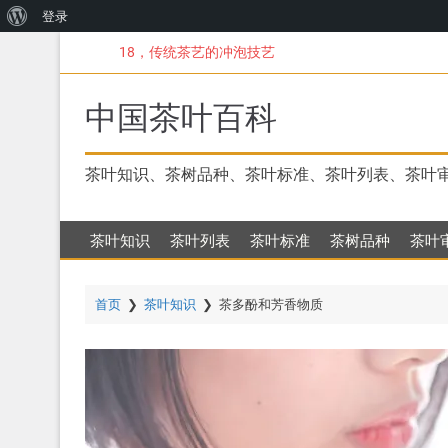
关
登录
跳
于
18，传统茶艺的冲泡技艺
转
WordPress
到
主
中国茶叶百科
要
内
容
茶叶知识、茶树品种、茶叶标准、茶叶列表、茶叶
茶叶知识
茶叶列表
茶叶标准
茶树品种
茶叶
首页
❯
茶叶知识
❯
茶多酚和芳香物质