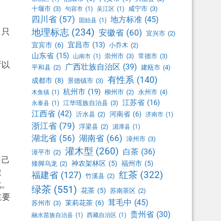
十堰市
(3)
咸宁市
(3)
句容市
(1)
吴江区
(1)
四川省
(57)
地方标准
(45)
固始县
(1)
，只
地理标志
(234)
安徽省
(60)
宜兴市
(2)
宜昌市
(13)
宜宾市
(6)
小乔木
(2)
山东省
(15)
崇州市
(3)
常德市
(3)
山南市
(1)
所以
广西壮族自治区
(39)
平和县
(2)
建瓯市
(4)
有性系
(140)
成都市
(8)
景德镇市
(3)
杭州市
(19)
柳州市
(2)
永州市
(4)
木鱼镇
(1)
江苏省
(16)
江华瑶族自治县
(3)
永泰县
(1)
江西省
(42)
河南省
(6)
沂水县
(2)
济南市
(1)
浙江省
(79)
浮梁县
(2)
湄潭县
(1)
湖北省
(56)
湖南省
(66)
漳州市
(3)
灌木型
(260)
白茶
(36)
漳平市
(2)
自己
神农架林区
(5)
福州市
(5)
矮脚乌龙
(2)
浓
红茶
(322)
福建省
(127)
竹溪县
(2)
化。
绿茶
(551)
花茶
(5)
苏南茶区
(2)
主要
茸毛中
(45)
茉莉花茶
(6)
苏州市
(3)
贵州省
(30)
融水苗族自治县
(1)
西藏自治区
(1)