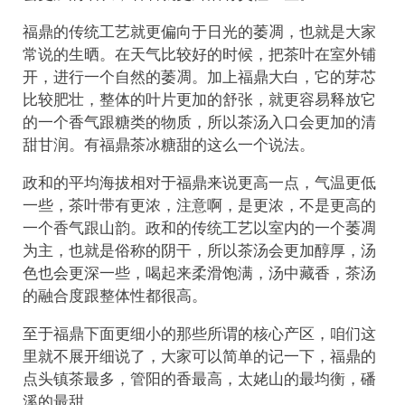
福鼎的传统工艺就更偏向于日光的萎凋，也就是大家
常说的生晒。在天气比较好的时候，把茶叶在室外铺
开，进行一个自然的萎凋。加上福鼎大白，它的芽芯
比较肥壮，整体的叶片更加的舒张，就更容易释放它
的一个香气跟糖类的物质，所以茶汤入口会更加的清
甜甘润。有福鼎茶冰糖甜的这么一个说法。
政和的平均海拔相对于福鼎来说更高一点，气温更低
一些，茶叶带有更浓，注意啊，是更浓，不是更高的
一个香气跟山韵。政和的传统工艺以室内的一个萎凋
为主，也就是俗称的阴干，所以茶汤会更加醇厚，汤
色也会更深一些，喝起来柔滑饱满，汤中藏香，茶汤
的融合度跟整体性都很高。
至于福鼎下面更细小的那些所谓的核心产区，咱们这
里就不展开细说了，大家可以简单的记一下，福鼎的
点头镇茶最多，管阳的香最高，太姥山的最均衡，磻
溪的最甜。