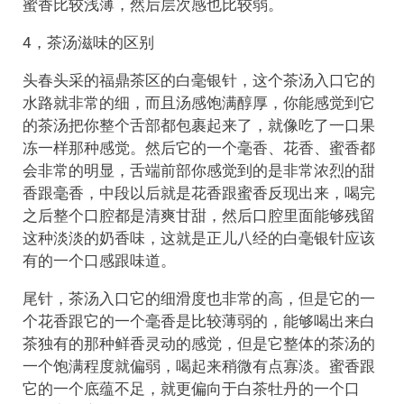
蜜香比较浅薄，然后层次感也比较弱。
4，茶汤滋味的区别
头春头采的福鼎茶区的白毫银针，这个茶汤入口它的
水路就非常的细，而且汤感饱满醇厚，你能感觉到它
的茶汤把你整个舌部都包裹起来了，就像吃了一口果
冻一样那种感觉。然后它的一个毫香、花香、蜜香都
会非常的明显，舌端前部你感觉到的是非常浓烈的甜
香跟毫香，中段以后就是花香跟蜜香反现出来，喝完
之后整个口腔都是清爽甘甜，然后口腔里面能够残留
这种淡淡的奶香味，这就是正儿八经的白毫银针应该
有的一个口感跟味道。
尾针，茶汤入口它的细滑度也非常的高，但是它的一
个花香跟它的一个毫香是比较薄弱的，能够喝出来白
茶独有的那种鲜香灵动的感觉，但是它整体的茶汤的
一个饱满程度就偏弱，喝起来稍微有点寡淡。蜜香跟
它的一个底蕴不足，就更偏向于白茶牡丹的一个口