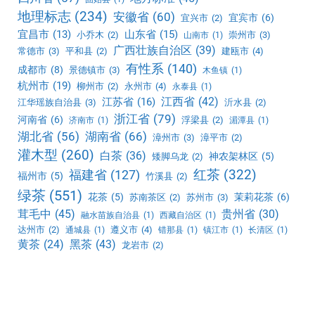
地理标志
(234)
安徽省
(60)
宜宾市
(6)
宜兴市
(2)
宜昌市
(13)
山东省
(15)
小乔木
(2)
崇州市
(3)
山南市
(1)
广西壮族自治区
(39)
常德市
(3)
平和县
(2)
建瓯市
(4)
有性系
(140)
成都市
(8)
景德镇市
(3)
木鱼镇
(1)
杭州市
(19)
柳州市
(2)
永州市
(4)
永泰县
(1)
江西省
(42)
江苏省
(16)
江华瑶族自治县
(3)
沂水县
(2)
浙江省
(79)
河南省
(6)
浮梁县
(2)
济南市
(1)
湄潭县
(1)
湖北省
(56)
湖南省
(66)
漳州市
(3)
漳平市
(2)
灌木型
(260)
白茶
(36)
神农架林区
(5)
矮脚乌龙
(2)
红茶
(322)
福建省
(127)
福州市
(5)
竹溪县
(2)
绿茶
(551)
花茶
(5)
茉莉花茶
(6)
苏南茶区
(2)
苏州市
(3)
茸毛中
(45)
贵州省
(30)
融水苗族自治县
(1)
西藏自治区
(1)
达州市
(2)
遵义市
(4)
通城县
(1)
错那县
(1)
镇江市
(1)
长清区
(1)
黑茶
(43)
黄茶
(24)
龙岩市
(2)