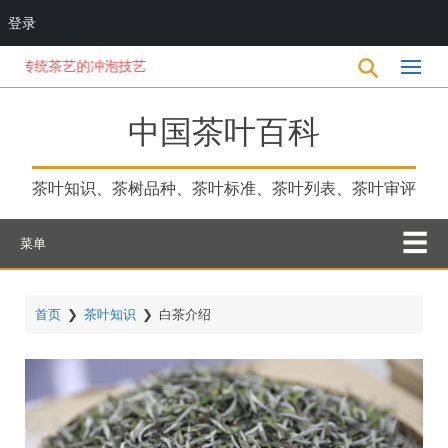
登录
跳
统茶艺的冲泡技艺
转
到
主
中国茶叶百科
要
内
容
茶叶知识、茶树品种、茶叶标准、茶叶列表、茶叶审评
菜单
首页
❯
茶叶知识
❯
白茶介绍