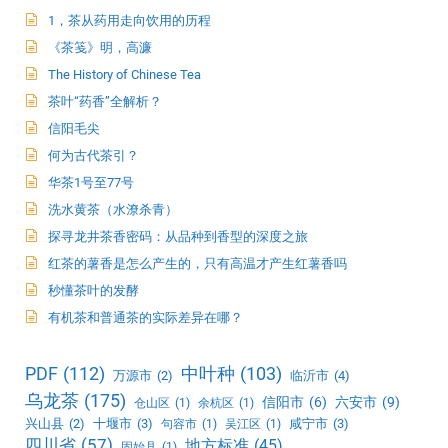
1，茶从药用走向饮用的历程
《茶笺》明，高濂
The History of Chinese Tea
茶叶“药香”全解析？
信阳毛尖
何为古代茶引？
华茶1号至77号
洗水黄茶（水潦杀青）
探寻龙井茶香密码：从品种到香型的深度之旅
红茶的薯香是怎么产生的，只有高温才产生红薯香吗
秒懂茶叶的发酵
有机茶和普通茶的实际差异在哪？
PDF
(112)
中叶种
(103)
万源市
(2)
临沂市
(4)
乌龙茶
(175)
信阳市
(6)
六安市
(9)
仓山区
(1)
余杭区
(1)
兴山县
(2)
十堰市
(3)
咸宁市
(3)
句容市
(1)
吴江区
(1)
四川省
(57)
地方标准
(45)
固始县
(1)