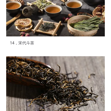
14，宋代斗茶