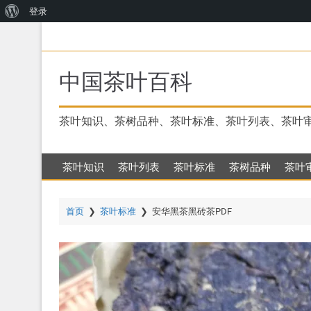
关
登录
跳
于
转
WordPress
到
主
中国茶叶百科
要
内
容
茶叶知识、茶树品种、茶叶标准、茶叶列表、茶叶
茶叶知识
茶叶列表
茶叶标准
茶树品种
茶叶
首页
❯
茶叶标准
❯
安华黑茶黑砖茶PDF