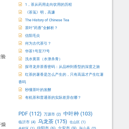
1，茶从药用走向饮用的历程
《茶笺》明，高濂
The History of Chinese Tea
茶叶“药香”全解析？
信阳毛尖
何为古代茶引？
华茶1号至77号
检验
洗水黄茶（水潦杀青）
探寻龙井茶香密码：从品种到香型的深度之旅
红茶的薯香是怎么产生的，只有高温才产生红薯
香吗
秒懂茶叶的发酵
有机茶和普通茶的实际差异在哪？
PDF
(112)
中叶种
(103)
万源市
(2)
乌龙茶
(175)
临沂市
(4)
仓山区
(1)
干燥
信阳市
(6)
六安市
(9)
兴山县
(2)
余杭区
(1)