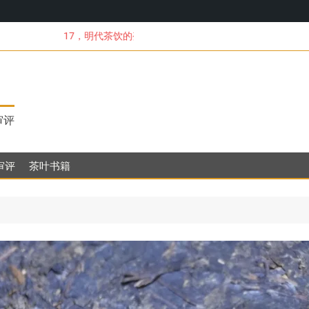
17，明代茶饮的变革
审评
审评
茶叶书籍