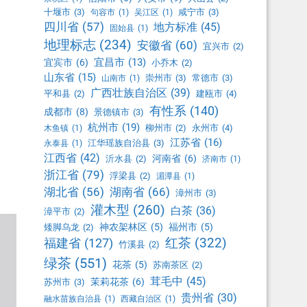
十堰市
(3)
咸宁市
(3)
句容市
(1)
吴江区
(1)
四川省
(57)
地方标准
(45)
固始县
(1)
地理标志
(234)
安徽省
(60)
宜兴市
(2)
宜昌市
(13)
宜宾市
(6)
小乔木
(2)
山东省
(15)
崇州市
(3)
常德市
(3)
山南市
(1)
广西壮族自治区
(39)
平和县
(2)
建瓯市
(4)
有性系
(140)
成都市
(8)
景德镇市
(3)
杭州市
(19)
柳州市
(2)
永州市
(4)
木鱼镇
(1)
江苏省
(16)
江华瑶族自治县
(3)
永泰县
(1)
江西省
(42)
河南省
(6)
沂水县
(2)
济南市
(1)
浙江省
(79)
浮梁县
(2)
湄潭县
(1)
湖北省
(56)
湖南省
(66)
漳州市
(3)
灌木型
(260)
白茶
(36)
漳平市
(2)
神农架林区
(5)
福州市
(5)
矮脚乌龙
(2)
红茶
(322)
福建省
(127)
竹溪县
(2)
绿茶
(551)
花茶
(5)
苏南茶区
(2)
茸毛中
(45)
茉莉花茶
(6)
苏州市
(3)
贵州省
(30)
融水苗族自治县
(1)
西藏自治区
(1)