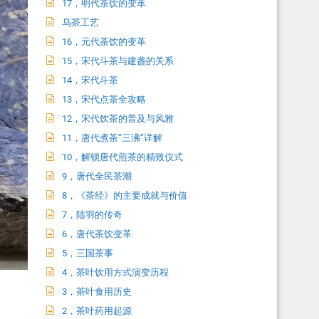
17，明代茶饮的变革
乌茶工艺
16，元代茶饮的变革
15，宋代斗茶与建盏的关系
14，宋代斗茶
13，宋代点茶全攻略
12，宋代饮茶的普及与风雅
11，唐代煮茶“三沸”详解
10，解锁唐代煎茶的精致仪式
9，唐代全民茶潮
8，《茶经》的主要成就与价值
7，陆羽的传奇
6，唐代茶饮变革
5，三国茶事
4，茶叶饮用方式演变历程
3，茶叶食用历史
2，茶叶药用起源