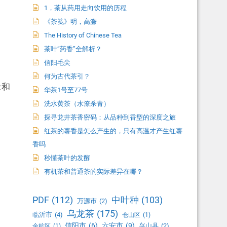
1，茶从药用走向饮用的历程
《茶笺》明，高濂
The History of Chinese Tea
茶叶“药香”全解析？
信阳毛尖
何为古代茶引？
录和
华茶1号至77号
洗水黄茶（水潦杀青）
探寻龙井茶香密码：从品种到香型的深度之旅
红茶的薯香是怎么产生的，只有高温才产生红薯
香吗
秒懂茶叶的发酵
有机茶和普通茶的实际差异在哪？
PDF
(112)
中叶种
(103)
万源市
(2)
乌龙茶
(175)
临沂市
(4)
仓山区
(1)
信阳市
(6)
六安市
(9)
兴山县
(2)
余杭区
(1)