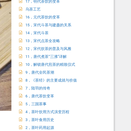
17，明代茶饮的变革
乌茶工艺
16，元代茶饮的变革
15，宋代斗茶与建盏的关系
14，宋代斗茶
13，宋代点茶全攻略
12，宋代饮茶的普及与风雅
11，唐代煮茶“三沸”详解
10，解锁唐代煎茶的精致仪式
9，唐代全民茶潮
8，《茶经》的主要成就与价值
7，陆羽的传奇
6，唐代茶饮变革
5，三国茶事
4，茶叶饮用方式演变历程
3，茶叶食用历史
2，茶叶药用起源