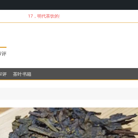
17，明代茶饮的变革
审评
审评
茶叶书籍