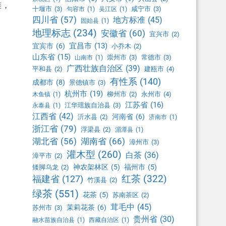
堆，
十堰市
(3)
咸宁市
(3)
句容市
(1)
吴江区
(1)
四川省
(57)
地方标准
(45)
固始县
(1)
地理标志
(234)
安徽省
(60)
宜兴市
(2)
宜昌市
(13)
宜宾市
(6)
小乔木
(2)
山东省
(15)
崇州市
(3)
常德市
(3)
山南市
(1)
广西壮族自治区
(39)
平和县
(2)
建瓯市
(4)
有性系
(140)
成都市
(8)
景德镇市
(3)
杭州市
(19)
柳州市
(2)
永州市
(4)
木鱼镇
(1)
江苏省
(16)
江华瑶族自治县
(3)
永泰县
(1)
江西省
(42)
河南省
(6)
沂水县
(2)
济南市
(1)
浙江省
(79)
浮梁县
(2)
湄潭县
(1)
湖北省
(56)
湖南省
(66)
漳州市
(3)
灌木型
(260)
白茶
(36)
漳平市
(2)
神农架林区
(5)
福州市
(5)
矮脚乌龙
(2)
红茶
(322)
福建省
(127)
竹溪县
(2)
绿茶
(551)
花茶
(5)
苏南茶区
(2)
茸毛中
(45)
茉莉花茶
(6)
苏州市
(3)
贵州省
(30)
融水苗族自治县
(1)
西藏自治区
(1)