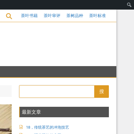
茶叶书籍
茶叶审评
茶树品种
乌茶工艺
茶叶标准
搜
最新文章
18，传统茶艺的冲泡技艺