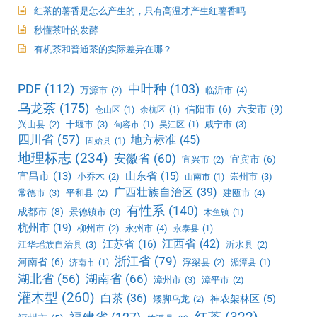
红茶的薯香是怎么产生的，只有高温才产生红薯香吗
秒懂茶叶的发酵
有机茶和普通茶的实际差异在哪？
PDF
(112)
中叶种
(103)
万源市
(2)
临沂市
(4)
乌龙茶
(175)
信阳市
(6)
六安市
(9)
仓山区
(1)
余杭区
(1)
兴山县
(2)
十堰市
(3)
咸宁市
(3)
句容市
(1)
吴江区
(1)
四川省
(57)
地方标准
(45)
固始县
(1)
地理标志
(234)
安徽省
(60)
宜宾市
(6)
宜兴市
(2)
宜昌市
(13)
山东省
(15)
小乔木
(2)
崇州市
(3)
山南市
(1)
广西壮族自治区
(39)
常德市
(3)
平和县
(2)
建瓯市
(4)
有性系
(140)
成都市
(8)
景德镇市
(3)
木鱼镇
(1)
杭州市
(19)
柳州市
(2)
永州市
(4)
永泰县
(1)
江西省
(42)
江苏省
(16)
江华瑶族自治县
(3)
沂水县
(2)
浙江省
(79)
河南省
(6)
浮梁县
(2)
济南市
(1)
湄潭县
(1)
湖北省
(56)
湖南省
(66)
漳州市
(3)
漳平市
(2)
灌木型
(260)
白茶
(36)
神农架林区
(5)
矮脚乌龙
(2)