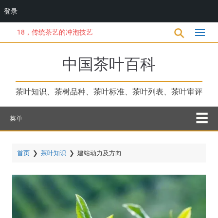
登录
跳
18，传统茶艺的冲泡技艺
转
到
主
中国茶叶百科
要
内
容
茶叶知识、茶树品种、茶叶标准、茶叶列表、茶叶审评
菜单
首页
❯
茶叶知识
❯
建站动力及方向