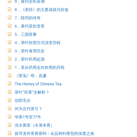
9，唐代全民茶潮
8，《茶经》的主要成就与价值
7，陆羽的传奇
6，唐代茶饮变革
5，三国茶事
4，茶叶饮用方式演变历程
3，茶叶食用历史
2，茶叶药用起源
1，茶从药用走向饮用的历程
《茶笺》明，高濂
The History of Chinese Tea
茶叶“药香”全解析？
信阳毛尖
何为古代茶引？
华茶1号至77号
洗水黄茶（水潦杀青）
探寻龙井茶香密码：从品种到香型的深度之旅